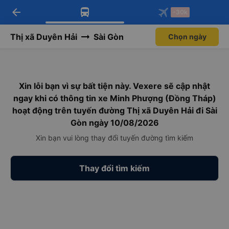
arrow_back
Tải app Vexere ngay!
Tải app Vexere
-30k
Mở app
Mở app
Nhận ưu đãi thành viên độc
-30k/ghế khi đặt vé máy bay qua
quyền
app
Thị xã Duyên Hải
Sài Gòn
Chọn ngày
Xin lỗi bạn vì sự bất tiện này. Vexere sẽ cập nhật
ngay khi có thông tin xe Minh Phượng (Đồng Tháp)
hoạt động trên tuyến đường Thị xã Duyên Hải đi Sài
Gòn ngày 10/08/2026
Xin bạn vui lòng thay đổi tuyến đường tìm kiếm
Thay đổi tìm kiếm