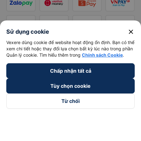
close
Sử dụng cookie
Vexere dùng cookie để website hoạt động ổn định. Bạn có thể
xem chi tiết hoặc thay đổi lựa chọn bất kỳ lúc nào trong phần
Quản lý cookie. Tìm hiểu thêm trong
Chính sách Cookie
.
Chấp nhận tất cả
Tùy chọn cookie
Từ chối
Theo dõi chúng tôi trên
Facebook
Tiktok
Youtube
Công ty TNHH Thương Mại Dịch Vụ Vexere