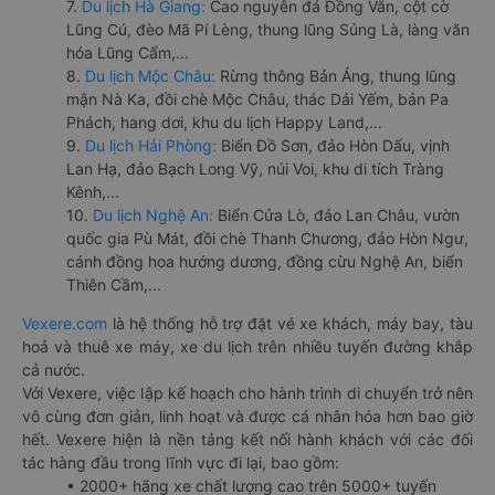
7.
Du lịch Hà Giang:
Cao nguyên đá Đồng Văn, cột cờ
Lũng Cú, đèo Mã Pí Lèng, thung lũng Sủng Là, làng văn
hóa Lũng Cẩm,...
8.
Du lịch Mộc Châu:
Rừng thông Bản Áng, thung lũng
mận Nà Ka, đồi chè Mộc Châu, thác Dải Yếm, bản Pa
Phách, hang dơi, khu du lịch Happy Land,...
9.
Du lịch Hải Phòng:
Biển Đồ Sơn, đảo Hòn Dấu, vịnh
Lan Hạ, đảo Bạch Long Vỹ, núi Voi, khu di tích Tràng
Kênh,...
10.
Du lịch Nghệ An:
Biển Cửa Lò, đảo Lan Châu, vườn
quốc gia Pù Mát, đồi chè Thanh Chương, đảo Hòn Ngư,
cánh đồng hoa hướng dương, đồng cừu Nghệ An, biển
Thiên Cầm,...
Vexere.com
là hệ thống hỗ trợ đặt vé xe khách, máy bay, tàu
hoả và thuê xe máy, xe du lịch trên nhiều tuyến đường khắp
cả nước.
Với Vexere, việc lập kế hoạch cho hành trình di chuyển trở nên
vô cùng đơn giản, linh hoạt và được cá nhân hóa hơn bao giờ
hết. Vexere hiện là nền tảng kết nối hành khách với các đối
tác hàng đầu trong lĩnh vực đi lại, bao gồm:
• 2000+ hãng xe chất lượng cao trên 5000+ tuyến