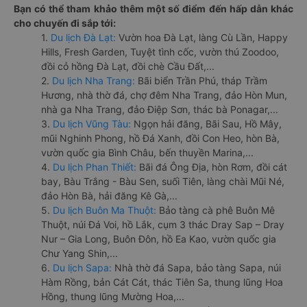
Bạn có thể tham khảo thêm một số điểm đến hấp dẫn khác
cho chuyến đi sắp tới:
1.
Du lịch Đà Lạt:
Vườn hoa Đà Lạt, làng Cù Lần, Happy
Hills, Fresh Garden, Tuyệt tình cốc, vườn thú Zoodoo,
đồi cỏ hồng Đà Lạt, đồi chè Cầu Đất,...
2.
Du lịch Nha Trang:
Bãi biển Trần Phú, tháp Trầm
Hương, nhà thờ đá, chợ đêm Nha Trang, đảo Hòn Mun,
nhà ga Nha Trang, đảo Điệp Sơn, thác bà Ponagar,...
3.
Du lịch Vũng Tàu:
Ngọn hải đăng, Bãi Sau, Hồ Mây,
mũi Nghinh Phong, hồ Đá Xanh, đồi Con Heo, hòn Bà,
vườn quốc gia Bình Châu, bến thuyền Marina,...
4.
Du lịch Phan Thiết:
Bãi đá Ông Địa, hòn Rơm, đồi cát
bay, Bàu Trắng - Bàu Sen, suối Tiên, làng chài Mũi Né,
đảo Hòn Bà, hải đăng Kê Gà,...
5.
Du lịch Buôn Ma Thuột:
Bảo tàng cà phê Buôn Mê
Thuột, núi Đá Voi, hồ Lắk, cụm 3 thác Dray Sap – Dray
Nur – Gia Long, Buôn Đôn, hồ Ea Kao, vườn quốc gia
Chư Yang Shin,...
6.
Du lịch Sapa:
Nhà thờ đá Sapa, bảo tàng Sapa, núi
Hàm Rồng, bản Cát Cát, thác Tiên Sa, thung lũng Hoa
Hồng, thung lũng Mường Hoa,...