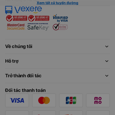
Xem tất cả tuyến đường
keyboard_arrow_down
Về chúng tôi
keyboard_arrow_down
Hỗ trợ
keyboard_arrow_down
Trở thành đối tác
Đối tác thanh toán