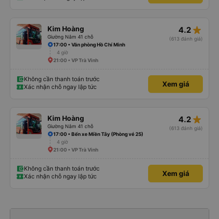
star_rate
Kim Hoàng
4.2
Giường Nằm 41 chỗ
(613 đánh giá)
17:00 • Văn phòng Hồ Chí Minh
4 giờ
21:00 • VP Trà Vinh
Không cần thanh toán trước
Xem giá
Xác nhận chỗ ngay lập tức
star_rate
Kim Hoàng
4.2
Giường Nằm 41 chỗ
(613 đánh giá)
17:00 • Bến xe Miền Tây (Phòng vé 25)
4 giờ
21:00 • VP Trà Vinh
Không cần thanh toán trước
Xem giá
Xác nhận chỗ ngay lập tức