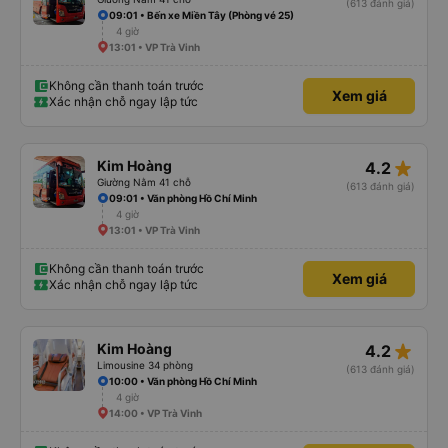
(613 đánh giá)
09:01 • Bến xe Miền Tây (Phòng vé 25)
4 giờ
13:01 • VP Trà Vinh
Không cần thanh toán trước
Xem giá
Xác nhận chỗ ngay lập tức
star_rate
Kim Hoàng
4.2
Giường Nằm 41 chỗ
(613 đánh giá)
09:01 • Văn phòng Hồ Chí Minh
4 giờ
13:01 • VP Trà Vinh
Không cần thanh toán trước
Xem giá
Xác nhận chỗ ngay lập tức
star_rate
Kim Hoàng
4.2
Limousine 34 phòng
(613 đánh giá)
10:00 • Văn phòng Hồ Chí Minh
4 giờ
14:00 • VP Trà Vinh