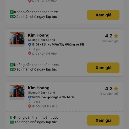
17:01 • VP Trà Vinh
Không cần thanh toán trước
Xem giá
Xác nhận chỗ ngay lập tức
star_rate
Kim Hoàng
4.2
Giường Nằm 41 chỗ
(613 đánh giá)
13:01 • Bến xe Miền Tây (Phòng vé 25)
4 giờ
17:01 • VP Trà Vinh
Không cần thanh toán trước
Xem giá
Xác nhận chỗ ngay lập tức
star_rate
Kim Hoàng
4.2
Giường Nằm 41 chỗ
(613 đánh giá)
14:00 • Văn phòng Hồ Chí Minh
4 giờ
18:00 • VP Trà Vinh
Không cần thanh toán trước
Xem giá
Xác nhận chỗ ngay lập tức