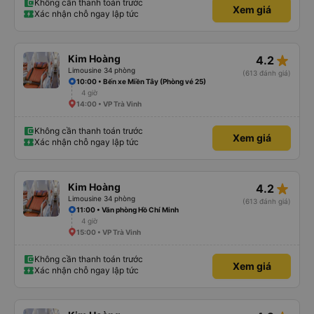
Không cần thanh toán trước
Xem giá
Xác nhận chỗ ngay lập tức
star_rate
Kim Hoàng
4.2
Limousine 34 phòng
(613 đánh giá)
10:00 • Bến xe Miền Tây (Phòng vé 25)
4 giờ
14:00 • VP Trà Vinh
Không cần thanh toán trước
Xem giá
Xác nhận chỗ ngay lập tức
star_rate
Kim Hoàng
4.2
Limousine 34 phòng
(613 đánh giá)
11:00 • Văn phòng Hồ Chí Minh
4 giờ
15:00 • VP Trà Vinh
Không cần thanh toán trước
Xem giá
Xác nhận chỗ ngay lập tức