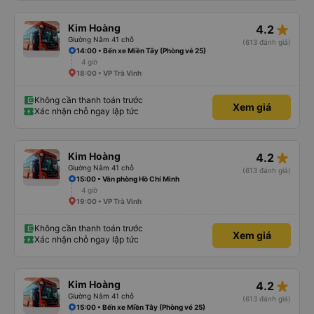
star_rate
Kim Hoàng
4.2
Giường Nằm 41 chỗ
(613 đánh giá)
14:00 • Bến xe Miền Tây (Phòng vé 25)
4 giờ
18:00 • VP Trà Vinh
Không cần thanh toán trước
Xem giá
Xác nhận chỗ ngay lập tức
star_rate
Kim Hoàng
4.2
Giường Nằm 41 chỗ
(613 đánh giá)
15:00 • Văn phòng Hồ Chí Minh
4 giờ
19:00 • VP Trà Vinh
Không cần thanh toán trước
Xem giá
Xác nhận chỗ ngay lập tức
star_rate
Kim Hoàng
4.2
Giường Nằm 41 chỗ
(613 đánh giá)
15:00 • Bến xe Miền Tây (Phòng vé 25)