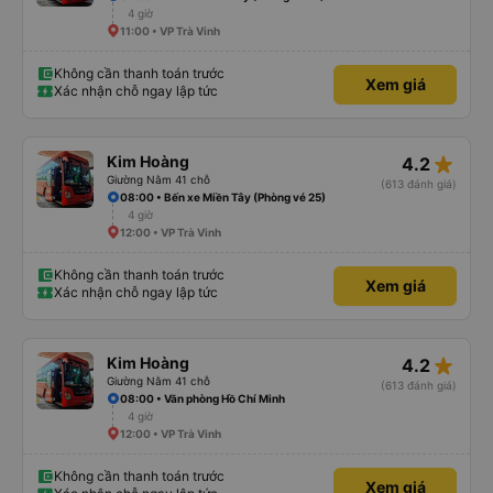
4 giờ
11:00 • VP Trà Vinh
Không cần thanh toán trước
Xem giá
Xác nhận chỗ ngay lập tức
star_rate
Kim Hoàng
4.2
Giường Nằm 41 chỗ
(613 đánh giá)
08:00 • Bến xe Miền Tây (Phòng vé 25)
4 giờ
12:00 • VP Trà Vinh
Không cần thanh toán trước
Xem giá
Xác nhận chỗ ngay lập tức
star_rate
Kim Hoàng
4.2
Giường Nằm 41 chỗ
(613 đánh giá)
08:00 • Văn phòng Hồ Chí Minh
4 giờ
12:00 • VP Trà Vinh
Không cần thanh toán trước
Xem giá