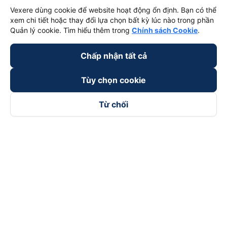
Vexere dùng cookie để website hoạt động ổn định. Bạn có thể
xem chi tiết hoặc thay đổi lựa chọn bất kỳ lúc nào trong phần
Quản lý cookie. Tìm hiểu thêm trong
Chính sách Cookie
.
Chấp nhận tất cả
Tùy chọn cookie
Từ chối
Theo dõi chúng tôi trên
Facebook
Tiktok
Youtube
Công ty TNHH Thương Mại Dịch Vụ Vexere
Địa chỉ đăng ký kinh doanh: 8C Chữ Đồng Tử, Phường Tân
Sơn Nhất, TP. Hồ Chí Minh, Việt Nam
Địa chỉ
:
Lầu 2, toà nhà H3 Circo Hoàng Diệu, 384 Hoàng Diệu,
Phường Khánh Hội, TP Hồ Chí Minh, Việt Nam
Tầng 3, toà nhà 101 Láng Hạ, 101 Láng Hạ, Phường Láng, TP.