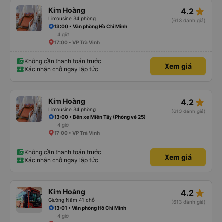
star_rate
Kim Hoàng
4.2
Limousine 34 phòng
(613 đánh giá)
13:00 • Văn phòng Hồ Chí Minh
4 giờ
17:00 • VP Trà Vinh
Không cần thanh toán trước
Xem giá
Xác nhận chỗ ngay lập tức
star_rate
Kim Hoàng
4.2
Limousine 34 phòng
(613 đánh giá)
13:00 • Bến xe Miền Tây (Phòng vé 25)
4 giờ
17:00 • VP Trà Vinh
Không cần thanh toán trước
Xem giá
Xác nhận chỗ ngay lập tức
star_rate
Kim Hoàng
4.2
Giường Nằm 41 chỗ
(613 đánh giá)
13:01 • Văn phòng Hồ Chí Minh
4 giờ