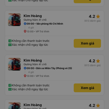
Xác nhận chỗ ngay lập tức
star_rate
Kim Hoàng
4.2
Giường Nằm 41 chỗ
(613 đánh giá)
09:00 • Văn phòng Hồ Chí Minh
4 giờ
13:00 • VP Trà Vinh
Không cần thanh toán trước
Xem giá
Xác nhận chỗ ngay lập tức
star_rate
Kim Hoàng
4.2
Giường Nằm 41 chỗ
(613 đánh giá)
09:00 • Bến xe Miền Tây (Phòng vé 25)
4 giờ
13:00 • VP Trà Vinh
Không cần thanh toán trước
Xem giá
Xác nhận chỗ ngay lập tức
star_rate
Kim Hoàng
4.2
Giường Nằm 41 chỗ