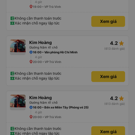
4 giờ
19:00 • VP Trà Vinh
Không cần thanh toán trước
Xem giá
Xác nhận chỗ ngay lập tức
star_rate
Kim Hoàng
4.2
Giường Nằm 41 chỗ
(613 đánh giá)
16:00 • Văn phòng Hồ Chí Minh
4 giờ
20:00 • VP Trà Vinh
Không cần thanh toán trước
Xem giá
Xác nhận chỗ ngay lập tức
star_rate
Kim Hoàng
4.2
Giường Nằm 41 chỗ
(613 đánh giá)
16:00 • Bến xe Miền Tây (Phòng vé 25)
4 giờ
20:00 • VP Trà Vinh
Không cần thanh toán trước
Xem giá
Xác nhận chỗ ngay lập tức