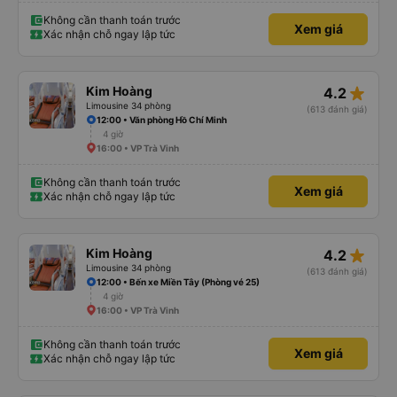
Không cần thanh toán trước
Xem giá
Xác nhận chỗ ngay lập tức
star_rate
Kim Hoàng
4.2
Limousine 34 phòng
(613 đánh giá)
12:00 • Văn phòng Hồ Chí Minh
4 giờ
16:00 • VP Trà Vinh
Không cần thanh toán trước
Xem giá
Xác nhận chỗ ngay lập tức
star_rate
Kim Hoàng
4.2
Limousine 34 phòng
(613 đánh giá)
12:00 • Bến xe Miền Tây (Phòng vé 25)
4 giờ
16:00 • VP Trà Vinh
Không cần thanh toán trước
Xem giá
Xác nhận chỗ ngay lập tức