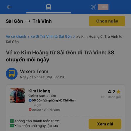
arrow_back
Tải app Vexere ngay!
Tải app Vexere
-30k
Mở app
Mở app
Nhận ưu đãi thành viên độc
-30k/ghế khi đặt vé máy bay qua
quyền
app
Sài Gòn
Trà Vinh
Chọn ngày
Vé xe khách
xe đi Trà Vinh từ Sài Gòn
xe Kim Hoàng đi Trà Vinh từ
Sài Gòn
Vé xe Kim Hoàng từ Sài Gòn đi Trà Vinh
: 38
chuyến mỗi ngày
Vexere Team
Ngày cập nhật: 09/08/2026
Kim Hoàng
4.2
Giường Nằm 41 chỗ
(613 đánh giá)
05:00 • Văn phòng Hồ Chí Minh
4 giờ
09:00 • VP Trà Vinh
Không cần thanh toán trước
Xem giá
Xác nhận chỗ ngay lập tức