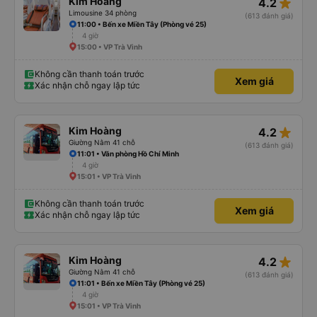
star_rate
Kim Hoàng
4.2
Limousine 34 phòng
(613 đánh giá)
11:00 • Bến xe Miền Tây (Phòng vé 25)
4 giờ
15:00 • VP Trà Vinh
Không cần thanh toán trước
Xem giá
Xác nhận chỗ ngay lập tức
star_rate
Kim Hoàng
4.2
Giường Nằm 41 chỗ
(613 đánh giá)
11:01 • Văn phòng Hồ Chí Minh
4 giờ
15:01 • VP Trà Vinh
Không cần thanh toán trước
Xem giá
Xác nhận chỗ ngay lập tức
star_rate
Kim Hoàng
4.2
Giường Nằm 41 chỗ
(613 đánh giá)
11:01 • Bến xe Miền Tây (Phòng vé 25)
4 giờ
15:01 • VP Trà Vinh