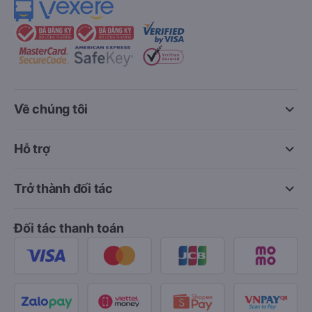
keyboard_arrow_down
Về chúng tôi
keyboard_arrow_down
Hỗ trợ
keyboard_arrow_down
Trở thành đối tác
Đối tác thanh toán