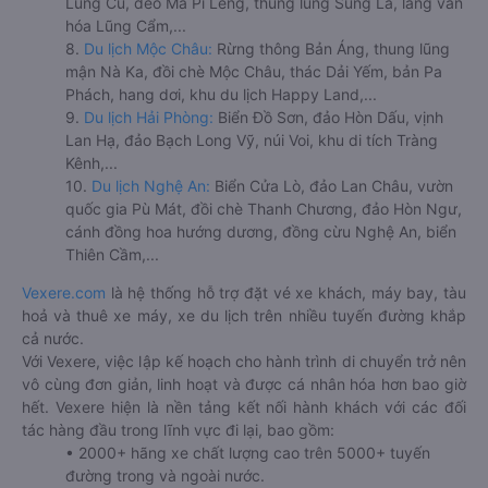
Lũng Cú, đèo Mã Pí Lèng, thung lũng Sủng Là, làng văn
hóa Lũng Cẩm,...
8.
Du lịch Mộc Châu:
Rừng thông Bản Áng, thung lũng
mận Nà Ka, đồi chè Mộc Châu, thác Dải Yếm, bản Pa
Phách, hang dơi, khu du lịch Happy Land,...
9.
Du lịch Hải Phòng:
Biển Đồ Sơn, đảo Hòn Dấu, vịnh
Lan Hạ, đảo Bạch Long Vỹ, núi Voi, khu di tích Tràng
Kênh,...
10.
Du lịch Nghệ An:
Biển Cửa Lò, đảo Lan Châu, vườn
quốc gia Pù Mát, đồi chè Thanh Chương, đảo Hòn Ngư,
cánh đồng hoa hướng dương, đồng cừu Nghệ An, biển
Thiên Cầm,...
Vexere.com
là hệ thống hỗ trợ đặt vé xe khách, máy bay, tàu
hoả và thuê xe máy, xe du lịch trên nhiều tuyến đường khắp
cả nước.
Với Vexere, việc lập kế hoạch cho hành trình di chuyển trở nên
vô cùng đơn giản, linh hoạt và được cá nhân hóa hơn bao giờ
hết. Vexere hiện là nền tảng kết nối hành khách với các đối
tác hàng đầu trong lĩnh vực đi lại, bao gồm:
• 2000+ hãng xe chất lượng cao trên 5000+ tuyến
đường trong và ngoài nước.