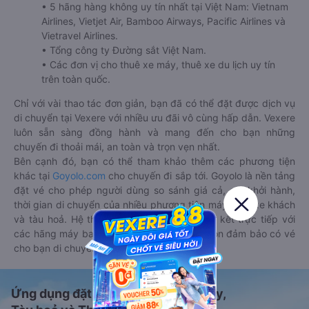
• 5 hãng hàng không uy tín nhất tại Việt Nam: Vietnam
Airlines, Vietjet Air, Bamboo Airways, Pacific Airlines và
Vietravel Airlines.
• Tổng công ty Đường sắt Việt Nam.
• Các đơn vị cho thuê xe máy, thuê xe du lịch uy tín
trên toàn quốc.
Chỉ với vài thao tác đơn giản, bạn đã có thể đặt được dịch vụ
di chuyển tại Vexere với nhiều ưu đãi vô cùng hấp dẫn. Vexere
luôn sẵn sàng đồng hành và mang đến cho bạn những
chuyến đi thoải mái, an toàn và trọn vẹn nhất.
Bên cạnh đó, bạn có thể tham khảo thêm các phương tiện
khác tại
Goyolo.com
cho chuyến đi sắp tới. Goyolo là nền tảng
đặt vé cho phép người dùng so sánh giá cả, giờ khởi hành,
thời gian di chuyển của nhiều phương tiện máy bay, xe khách
và tàu hoả. Hệ thống của Goyolo được liên kết trực tiếp với
các hãng máy bay, xe khách và tàu hoả, luôn đảm bảo có vé
cho bạn di chuyển.
Ứng dụng đặt vé Xe khách, Máy bay,