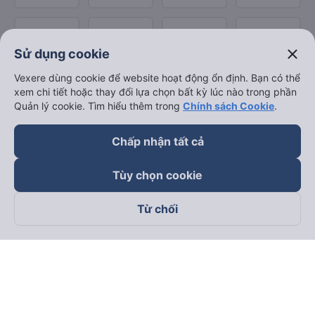
close
Sử dụng cookie
Vexere dùng cookie để website hoạt động ổn định. Bạn có thể
xem chi tiết hoặc thay đổi lựa chọn bất kỳ lúc nào trong phần
Quản lý cookie. Tìm hiểu thêm trong
Chính sách Cookie
.
Chấp nhận tất cả
Tùy chọn cookie
Từ chối
Theo dõi chúng tôi trên
Facebook
Tiktok
Youtube
Công ty TNHH Thương Mại Dịch Vụ Vexere