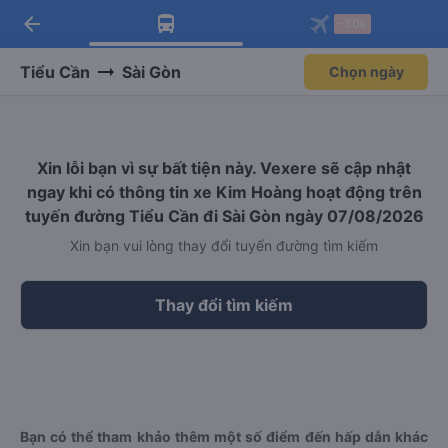
arrow_back
Tải app Vexere ngay!
Tải app Vexere
-30k
Mở app
Mở app
Nhận ưu đãi thành viên độc
-30k/ghế khi đặt vé máy bay qua
quyền
app
Tiểu Cần
Sài Gòn
Chọn ngày
Xin lỗi bạn vì sự bất tiện này. Vexere sẽ cập nhật
ngay khi có thông tin xe Kim Hoàng hoạt động trên
tuyến đường Tiểu Cần đi Sài Gòn ngày 07/08/2026
Xin bạn vui lòng thay đổi tuyến đường tìm kiếm
Thay đổi tìm kiếm
Bạn có thể tham khảo thêm một số điểm đến hấp dẫn khác