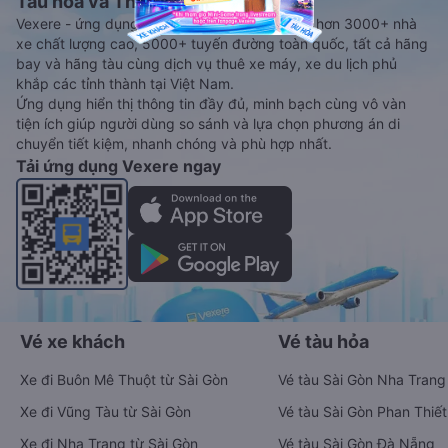
Tàu hoả và Thuê xe
Vexere - ứng dụng đặt vé đa phương tiện với hơn 3000+ nhà
xe chất lượng cao, 5000+ tuyến đường toàn quốc, tất cả hãng
bay và hãng tàu cùng dịch vụ thuê xe máy, xe du lịch phủ
khắp các tỉnh thành tại Việt Nam.
Ứng dụng hiển thị thông tin đầy đủ, minh bạch cùng vô vàn
tiện ích giúp người dùng so sánh và lựa chọn phương án di
chuyển tiết kiệm, nhanh chóng và phù hợp nhất.
Tải ứng dụng Vexere ngay
Vé xe khách
Vé tàu hỏa
Xe đi Buôn Mê Thuột từ Sài Gòn
Vé tàu Sài Gòn Nha Trang
Xe đi Vũng Tàu từ Sài Gòn
Vé tàu Sài Gòn Phan Thiết
Xe đi Nha Trang từ Sài Gòn
Vé tàu Sài Gòn Đà Nẵng