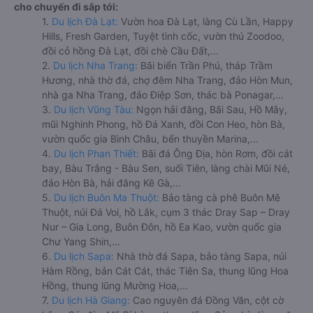
cho chuyến đi sắp tới:
1.
Du lịch Đà Lạt:
Vườn hoa Đà Lạt, làng Cù Lần, Happy
Hills, Fresh Garden, Tuyệt tình cốc, vườn thú Zoodoo,
đồi cỏ hồng Đà Lạt, đồi chè Cầu Đất,...
2.
Du lịch Nha Trang:
Bãi biển Trần Phú, tháp Trầm
Hương, nhà thờ đá, chợ đêm Nha Trang, đảo Hòn Mun,
nhà ga Nha Trang, đảo Điệp Sơn, thác bà Ponagar,...
3.
Du lịch Vũng Tàu:
Ngọn hải đăng, Bãi Sau, Hồ Mây,
mũi Nghinh Phong, hồ Đá Xanh, đồi Con Heo, hòn Bà,
vườn quốc gia Bình Châu, bến thuyền Marina,...
4.
Du lịch Phan Thiết:
Bãi đá Ông Địa, hòn Rơm, đồi cát
bay, Bàu Trắng - Bàu Sen, suối Tiên, làng chài Mũi Né,
đảo Hòn Bà, hải đăng Kê Gà,...
5.
Du lịch Buôn Ma Thuột:
Bảo tàng cà phê Buôn Mê
Thuột, núi Đá Voi, hồ Lắk, cụm 3 thác Dray Sap – Dray
Nur – Gia Long, Buôn Đôn, hồ Ea Kao, vườn quốc gia
Chư Yang Shin,...
6.
Du lịch Sapa:
Nhà thờ đá Sapa, bảo tàng Sapa, núi
Hàm Rồng, bản Cát Cát, thác Tiên Sa, thung lũng Hoa
Hồng, thung lũng Mường Hoa,...
7.
Du lịch Hà Giang:
Cao nguyên đá Đồng Văn, cột cờ