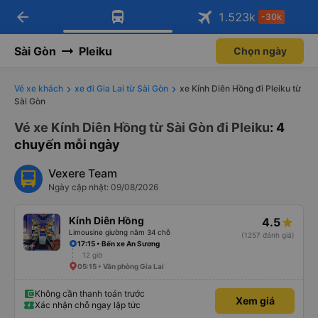
arrow_back
Tải app Vexere ngay!
Tải app Vexere
1.523
k
-30k
Mở app
Mở app
Nhận ưu đãi thành viên độc
-30k/ghế khi đặt vé máy bay qua
quyền
app
Sài Gòn
Pleiku
Chọn ngày
Vé xe khách
xe đi Gia Lai từ Sài Gòn
xe Kính Diên Hồng đi Pleiku từ
Sài Gòn
Vé xe Kính Diên Hồng từ Sài Gòn đi Pleiku
: 4
chuyến mỗi ngày
Vexere Team
Ngày cập nhật: 09/08/2026
Kính Diên Hồng
4.5
Limousine giường nằm 34 chỗ
(1257 đánh giá)
17:15 • Bến xe An Sương
12 giờ
05:15 • Văn phòng Gia Lai
Không cần thanh toán trước
Xem giá
Xác nhận chỗ ngay lập tức