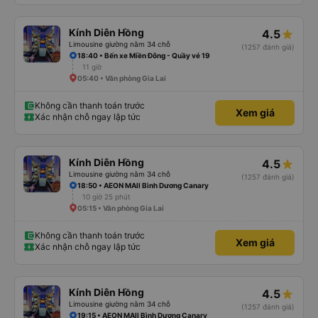
Kính Diên Hồng
4.5
Limousine giường nằm 34 chỗ
(1257 đánh giá)
18:40 • Bến xe Miền Đông - Quầy vé 19
11 giờ
05:40 • Văn phòng Gia Lai
Không cần thanh toán trước
Xem giá
Xác nhận chỗ ngay lập tức
Kính Diên Hồng
4.5
Limousine giường nằm 34 chỗ
(1257 đánh giá)
18:50 • AEON MAll Bình Dương Canary
10 giờ 25 phút
05:15 • Văn phòng Gia Lai
Không cần thanh toán trước
Xem giá
Xác nhận chỗ ngay lập tức
Kính Diên Hồng
4.5
Limousine giường nằm 34 chỗ
(1257 đánh giá)
19:15 • AEON MAll Bình Dương Canary