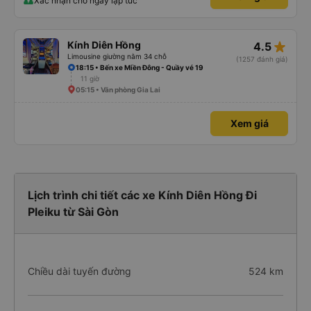
Xác nhận chỗ ngay lập tức
star_rate
Kính Diên Hồng
4.5
Limousine giường nằm 34 chỗ
(1257 đánh giá)
18:15 • Bến xe Miền Đông - Quầy vé 19
11 giờ
05:15 • Văn phòng Gia Lai
Xem giá
Lịch trình chi tiết các xe Kính Diên Hồng Đi
Pleiku từ Sài Gòn
Chiều dài tuyến đường
524 km