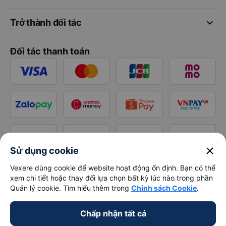
keyboard_arrow_down
Trở thành đối tác
Đối tác thanh toán
close
Sử dụng cookie
Vexere dùng cookie để website hoạt động ổn định. Bạn có thể
xem chi tiết hoặc thay đổi lựa chọn bất kỳ lúc nào trong phần
Quản lý cookie. Tìm hiểu thêm trong
Chính sách Cookie
.
Chấp nhận tất cả