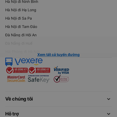
Hà Nội đi Ninh Bình
Hà Nội đi Hạ Long
Hà Nội đi Sa Pa
Hà Nội đi Tam Đảo
Đà Nẵng đi Hội An
Đà Nẵng đi Huế
Hải Phòng đi Hà Nội
Xem tất cả tuyến đường
keyboard_arrow_down
Về chúng tôi
keyboard_arrow_down
Hỗ trợ