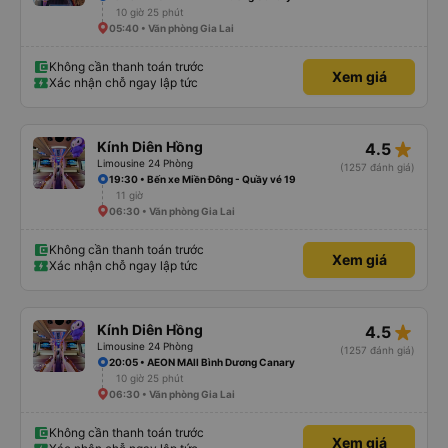
10 giờ 25 phút
05:40 • Văn phòng Gia Lai
Không cần thanh toán trước
Xem giá
Xác nhận chỗ ngay lập tức
star_rate
Kính Diên Hồng
4.5
Limousine 24 Phòng
(1257 đánh giá)
19:30 • Bến xe Miền Đông - Quầy vé 19
11 giờ
06:30 • Văn phòng Gia Lai
Không cần thanh toán trước
Xem giá
Xác nhận chỗ ngay lập tức
star_rate
Kính Diên Hồng
4.5
Limousine 24 Phòng
(1257 đánh giá)
20:05 • AEON MAll Bình Dương Canary
10 giờ 25 phút
06:30 • Văn phòng Gia Lai
Không cần thanh toán trước
Xem giá