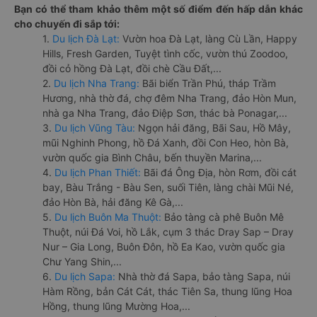
Bạn có thể tham khảo thêm một số điểm đến hấp dẫn khác
cho chuyến đi sắp tới:
1.
Du lịch Đà Lạt:
Vườn hoa Đà Lạt, làng Cù Lần, Happy
Hills, Fresh Garden, Tuyệt tình cốc, vườn thú Zoodoo,
đồi cỏ hồng Đà Lạt, đồi chè Cầu Đất,...
2.
Du lịch Nha Trang:
Bãi biển Trần Phú, tháp Trầm
Hương, nhà thờ đá, chợ đêm Nha Trang, đảo Hòn Mun,
nhà ga Nha Trang, đảo Điệp Sơn, thác bà Ponagar,...
3.
Du lịch Vũng Tàu:
Ngọn hải đăng, Bãi Sau, Hồ Mây,
mũi Nghinh Phong, hồ Đá Xanh, đồi Con Heo, hòn Bà,
vườn quốc gia Bình Châu, bến thuyền Marina,...
4.
Du lịch Phan Thiết:
Bãi đá Ông Địa, hòn Rơm, đồi cát
bay, Bàu Trắng - Bàu Sen, suối Tiên, làng chài Mũi Né,
đảo Hòn Bà, hải đăng Kê Gà,...
5.
Du lịch Buôn Ma Thuột:
Bảo tàng cà phê Buôn Mê
Thuột, núi Đá Voi, hồ Lắk, cụm 3 thác Dray Sap – Dray
Nur – Gia Long, Buôn Đôn, hồ Ea Kao, vườn quốc gia
Chư Yang Shin,...
6.
Du lịch Sapa:
Nhà thờ đá Sapa, bảo tàng Sapa, núi
Hàm Rồng, bản Cát Cát, thác Tiên Sa, thung lũng Hoa
Hồng, thung lũng Mường Hoa,...