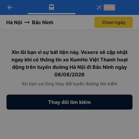
arrow_back
Tải app Vexere ngay!
Tải app Vexere
-30k
Mở app
Mở app
Nhận ưu đãi thành viên độc
-30k/ghế khi đặt vé máy bay qua
quyền
app
Hà Nội
Bắc Ninh
Chọn ngày
Xin lỗi bạn vì sự bất tiện này. Vexere sẽ cập nhật
ngay khi có thông tin xe KumHo Việt Thanh hoạt
động trên tuyến đường Hà Nội đi Bắc Ninh ngày
08/08/2026
Xin bạn vui lòng thay đổi tuyến đường tìm kiếm
Thay đổi tìm kiếm