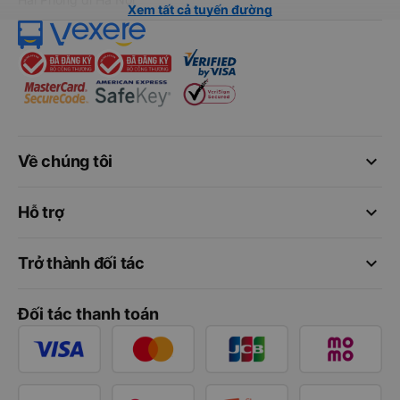
Xem tất cả tuyến đường
keyboard_arrow_down
Về chúng tôi
keyboard_arrow_down
Hỗ trợ
keyboard_arrow_down
Trở thành đối tác
Đối tác thanh toán