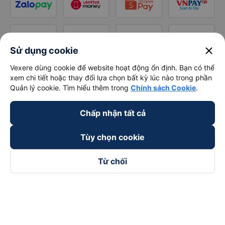
close
Sử dụng cookie
Vexere dùng cookie để website hoạt động ổn định. Bạn có thể
xem chi tiết hoặc thay đổi lựa chọn bất kỳ lúc nào trong phần
Quản lý cookie. Tìm hiểu thêm trong
Chính sách Cookie
.
Chấp nhận tất cả
Tùy chọn cookie
Từ chối
Theo dõi chúng tôi trên
Facebook
Tiktok
Youtube
Công ty TNHH Thương Mại Dịch Vụ Vexere