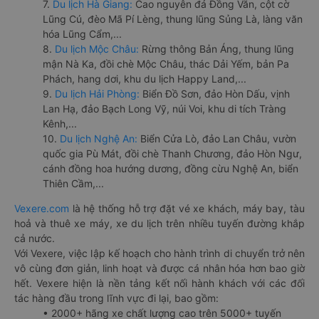
7.
Du lịch Hà Giang:
Cao nguyên đá Đồng Văn, cột cờ
Lũng Cú, đèo Mã Pí Lèng, thung lũng Sủng Là, làng văn
hóa Lũng Cẩm,...
8.
Du lịch Mộc Châu:
Rừng thông Bản Áng, thung lũng
mận Nà Ka, đồi chè Mộc Châu, thác Dải Yếm, bản Pa
Phách, hang dơi, khu du lịch Happy Land,...
9.
Du lịch Hải Phòng:
Biển Đồ Sơn, đảo Hòn Dấu, vịnh
Lan Hạ, đảo Bạch Long Vỹ, núi Voi, khu di tích Tràng
Kênh,...
10.
Du lịch Nghệ An:
Biển Cửa Lò, đảo Lan Châu, vườn
quốc gia Pù Mát, đồi chè Thanh Chương, đảo Hòn Ngư,
cánh đồng hoa hướng dương, đồng cừu Nghệ An, biển
Thiên Cầm,...
Vexere.com
là hệ thống hỗ trợ đặt vé xe khách, máy bay, tàu
hoả và thuê xe máy, xe du lịch trên nhiều tuyến đường khắp
cả nước.
Với Vexere, việc lập kế hoạch cho hành trình di chuyển trở nên
vô cùng đơn giản, linh hoạt và được cá nhân hóa hơn bao giờ
hết. Vexere hiện là nền tảng kết nối hành khách với các đối
tác hàng đầu trong lĩnh vực đi lại, bao gồm:
• 2000+ hãng xe chất lượng cao trên 5000+ tuyến