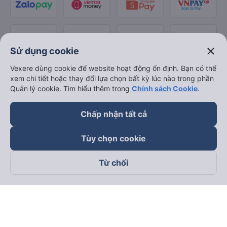
close
Sử dụng cookie
Vexere dùng cookie để website hoạt động ổn định. Bạn có thể
xem chi tiết hoặc thay đổi lựa chọn bất kỳ lúc nào trong phần
Quản lý cookie. Tìm hiểu thêm trong
Chính sách Cookie
.
Chấp nhận tất cả
Tùy chọn cookie
Từ chối
Theo dõi chúng tôi trên
Facebook
Tiktok
Youtube
Công ty TNHH Thương Mại Dịch Vụ Vexere