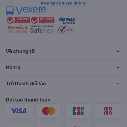
Xem tất cả tuyến đường
keyboard_arrow_down
Về chúng tôi
keyboard_arrow_down
Hỗ trợ
keyboard_arrow_down
Trở thành đối tác
Đối tác thanh toán