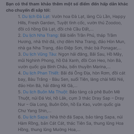
Bạn có thể tham khảo thêm một số điểm đến hấp dẫn khác
cho chuyến đi sắp tới:
1.
Du lịch Đà Lạt:
Vườn hoa Đà Lạt, làng Cù Lần, Happy
Hills, Fresh Garden, Tuyệt tình cốc, vườn thú Zoodoo,
đồi cỏ hồng Đà Lạt, đồi chè Cầu Đất,...
2.
Du lịch Nha Trang:
Bãi biển Trần Phú, tháp Trầm
Hương, nhà thờ đá, chợ đêm Nha Trang, đảo Hòn Mun,
nhà ga Nha Trang, đảo Điệp Sơn, thác bà Ponagar,...
3.
Du lịch Vũng Tàu:
Ngọn hải đăng, Bãi Sau, Hồ Mây,
mũi Nghinh Phong, hồ Đá Xanh, đồi Con Heo, hòn Bà,
vườn quốc gia Bình Châu, bến thuyền Marina,...
4.
Du lịch Phan Thiết:
Bãi đá Ông Địa, hòn Rơm, đồi cát
bay, Bàu Trắng - Bàu Sen, suối Tiên, làng chài Mũi Né,
đảo Hòn Bà, hải đăng Kê Gà,...
5.
Du lịch Buôn Ma Thuột:
Bảo tàng cà phê Buôn Mê
Thuột, núi Đá Voi, hồ Lắk, cụm 3 thác Dray Sap – Dray
Nur – Gia Long, Buôn Đôn, hồ Ea Kao, vườn quốc gia
Chư Yang Shin,...
6.
Du lịch Sapa:
Nhà thờ đá Sapa, bảo tàng Sapa, núi
Hàm Rồng, bản Cát Cát, thác Tiên Sa, thung lũng Hoa
Hồng, thung lũng Mường Hoa,...