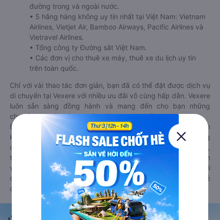
đường trong và ngoài nước.
• 5 hãng hàng không uy tín nhất tại Việt Nam: Vietnam
Airlines, Vietjet Air, Bamboo Airways, Pacific Airlines và
Vietravel Airlines.
• Tổng công ty Đường sắt Việt Nam.
• Các đơn vị cho thuê xe máy, thuê xe du lịch uy tín
trên toàn quốc.
Chỉ với vài thao tác đơn giản, bạn đã có thể đặt được dịch vụ
di chuyển tại Vexere với nhiều ưu đãi vô cùng hấp dẫn. Vexere
luôn sẵn sàng đồng hành và mang đến cho bạn những
chuyến đi thoải mái, an toàn và trọn vẹn nhất.
Bên cạnh đó, bạn có thể tham khảo thêm các phương tiện
khác tại
Goyolo.com
cho chuyến đi sắp tới. Goyolo là nền tảng
đặt vé cho phép người dùng so sánh giá cả, giờ khởi hành,
thời gian di chuyển của nhiều phương tiện máy bay, xe khách
và tàu hoả. Hệ thống của Goyolo được liên kết trực tiếp với
các hãng máy bay, xe khách và tàu hoả, luôn đảm bảo có vé
cho bạn di chuyển.