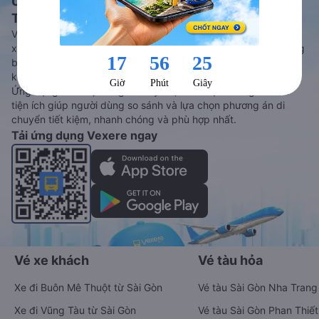
Ứng dụng đặt vé Xe khách, Máy bay,
Tàu hoả và Thuê xe
Vexere - ứng dụng đặt vé đa phương tiện với hơn 3000+ nhà
xe chất lượng cao, 5000+ tuyến đường toàn quốc, tất cả hãng
bay và hãng tàu cùng dịch vụ thuê xe máy, xe du lịch phủ
khắp các tỉnh thành tại Việt Nam.
Ứng dụng hiển thị thông tin đầy đủ, minh bạch cùng vô vàn
tiện ích giúp người dùng so sánh và lựa chọn phương án di
chuyển tiết kiệm, nhanh chóng và phù hợp nhất.
Tải ứng dụng Vexere ngay
Vé xe khách
Vé tàu hỏa
Xe đi Buôn Mê Thuột từ Sài Gòn
Vé tàu Sài Gòn Nha Trang
Xe đi Vũng Tàu từ Sài Gòn
Vé tàu Sài Gòn Phan Thiết