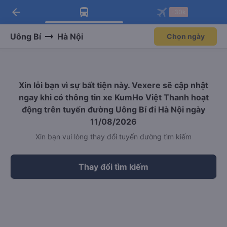
arrow_back
Tải app Vexere ngay!
Tải app Vexere
-30k
Mở app
Mở app
Nhận ưu đãi thành viên độc
-30k/ghế khi đặt vé máy bay qua
quyền
app
Uông Bí
Hà Nội
Chọn ngày
Xin lỗi bạn vì sự bất tiện này. Vexere sẽ cập nhật
ngay khi có thông tin xe KumHo Việt Thanh hoạt
động trên tuyến đường Uông Bí đi Hà Nội ngày
11/08/2026
Xin bạn vui lòng thay đổi tuyến đường tìm kiếm
Thay đổi tìm kiếm