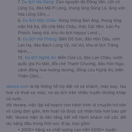
7.
Du lịch Hà Giang:
Cao nguyên đá Đồng Văn, cột cờ
Lũng Cú, đèo Mã Pí Lèng, thung lũng Sủng Là, làng văn
hóa Lũng Cẩm,...
8.
Du lịch Mộc Châu:
Rừng thông Bản Áng, thung lũng
mận Nà Ka, đồi chè Mộc Châu, thác Dải Yếm, bản Pa
Phách, hang dơi, khu du lịch Happy Land,...
9.
Du lịch Hải Phòng:
Biển Đồ Sơn, đảo Hòn Dấu, vịnh
Lan Hạ, đảo Bạch Long Vỹ, núi Voi, khu di tích Tràng
Kênh,...
10.
Du lịch Nghệ An:
Biển Cửa Lò, đảo Lan Châu, vườn
quốc gia Pù Mát, đồi chè Thanh Chương, đảo Hòn Ngư,
cánh đồng hoa hướng dương, đồng cừu Nghệ An, biển
Thiên Cầm,...
Vexere.com
là hệ thống hỗ trợ đặt vé xe khách, máy bay, tàu
hoả và thuê xe máy, xe du lịch trên nhiều tuyến đường khắp
cả nước.
Với Vexere, việc lập kế hoạch cho hành trình di chuyển trở nên
vô cùng đơn giản, linh hoạt và được cá nhân hóa hơn bao giờ
hết. Vexere hiện là nền tảng kết nối hành khách với các đối
tác hàng đầu trong lĩnh vực đi lại, bao gồm:
• 2000+ hãng xe chất lượng cao trên 5000+ tuyến