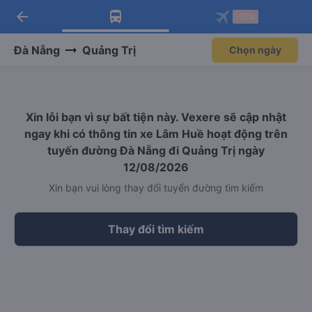
arrow_back
Tải app Vexere ngay!
Tải app Vexere
-30k
Mở app
Mở app
Nhận ưu đãi thành viên độc
-30k/ghế khi đặt vé máy bay qua
quyền
app
Đà Nẵng
Quảng Trị
Chọn ngày
Xin lỗi bạn vì sự bất tiện này. Vexere sẽ cập nhật
ngay khi có thông tin xe Lâm Huề hoạt động trên
tuyến đường Đà Nẵng đi Quảng Trị ngày
12/08/2026
Xin bạn vui lòng thay đổi tuyến đường tìm kiếm
Thay đổi tìm kiếm