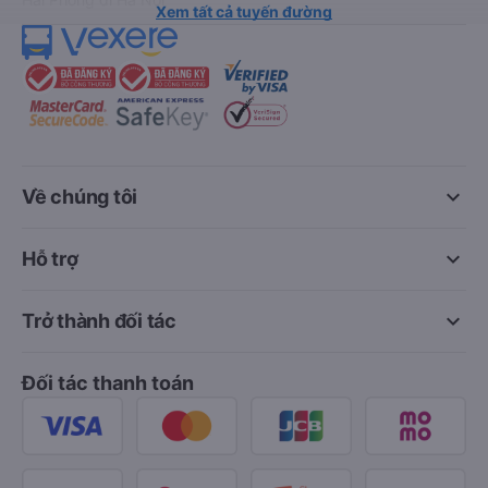
Xem tất cả tuyến đường
keyboard_arrow_down
Về chúng tôi
keyboard_arrow_down
Hỗ trợ
keyboard_arrow_down
Trở thành đối tác
Đối tác thanh toán