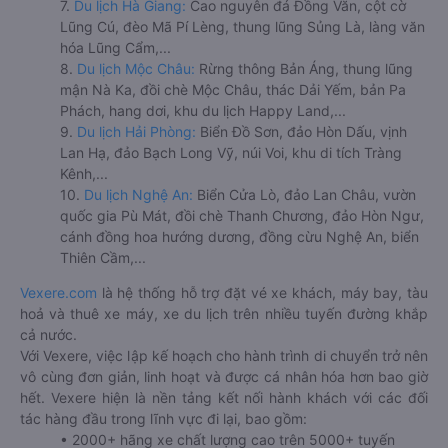
7.
Du lịch Hà Giang:
Cao nguyên đá Đồng Văn, cột cờ
Lũng Cú, đèo Mã Pí Lèng, thung lũng Sủng Là, làng văn
hóa Lũng Cẩm,...
8.
Du lịch Mộc Châu:
Rừng thông Bản Áng, thung lũng
mận Nà Ka, đồi chè Mộc Châu, thác Dải Yếm, bản Pa
Phách, hang dơi, khu du lịch Happy Land,...
9.
Du lịch Hải Phòng:
Biển Đồ Sơn, đảo Hòn Dấu, vịnh
Lan Hạ, đảo Bạch Long Vỹ, núi Voi, khu di tích Tràng
Kênh,...
10.
Du lịch Nghệ An:
Biển Cửa Lò, đảo Lan Châu, vườn
quốc gia Pù Mát, đồi chè Thanh Chương, đảo Hòn Ngư,
cánh đồng hoa hướng dương, đồng cừu Nghệ An, biển
Thiên Cầm,...
Vexere.com
là hệ thống hỗ trợ đặt vé xe khách, máy bay, tàu
hoả và thuê xe máy, xe du lịch trên nhiều tuyến đường khắp
cả nước.
Với Vexere, việc lập kế hoạch cho hành trình di chuyển trở nên
vô cùng đơn giản, linh hoạt và được cá nhân hóa hơn bao giờ
hết. Vexere hiện là nền tảng kết nối hành khách với các đối
tác hàng đầu trong lĩnh vực đi lại, bao gồm:
• 2000+ hãng xe chất lượng cao trên 5000+ tuyến