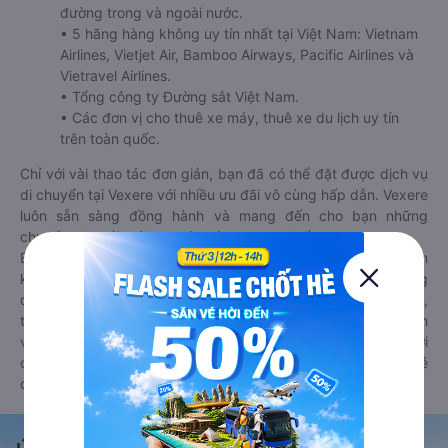
đường trong và ngoài nước.
• 5 hãng hàng không uy tín nhất tại Việt Nam: Vietnam
Airlines, Vietjet Air, Bamboo Airways, Pacific Airlines và
Vietravel Airlines.
• Tổng công ty Đường sắt Việt Nam.
• Các đơn vị cho thuê xe máy, thuê xe du lịch uy tín
trên toàn quốc.
Chỉ với vài thao tác đơn giản, bạn đã có thể đặt được dịch vụ
di chuyển tại Vexere với nhiều ưu đãi vô cùng hấp dẫn. Vexere
luôn sẵn sàng đồng hành và mang đến cho bạn những
chuyến đi thoải mái, an toàn và trọn vẹn nhất.
Bên cạnh đó, bạn có thể tham khảo thêm các phương tiện
khác tại
Goyolo.com
cho chuyến đi sắp tới. Goyolo là nền tảng
đặt vé cho phép người dùng so sánh giá cả, giờ khởi hành,
thời gian di chuyển của nhiều phương tiện máy bay, xe khách
và tàu hoả. Hệ thống của Goyolo được liên kết trực tiếp với
các hãng máy bay, xe khách và tàu hoả, luôn đảm bảo có vé
cho bạn di chuyển.