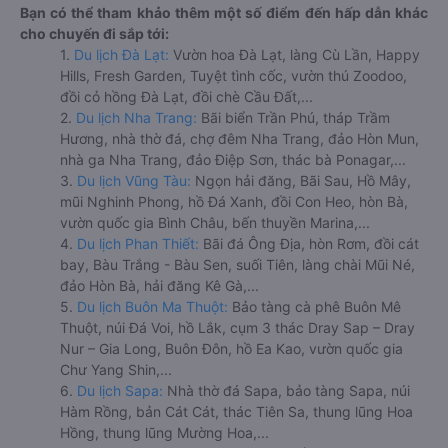
Bạn có thể tham khảo thêm một số điểm đến hấp dẫn khác
cho chuyến đi sắp tới:
1.
Du lịch Đà Lạt:
Vườn hoa Đà Lạt, làng Cù Lần, Happy
Hills, Fresh Garden, Tuyệt tình cốc, vườn thú Zoodoo,
đồi cỏ hồng Đà Lạt, đồi chè Cầu Đất,...
2.
Du lịch Nha Trang:
Bãi biển Trần Phú, tháp Trầm
Hương, nhà thờ đá, chợ đêm Nha Trang, đảo Hòn Mun,
nhà ga Nha Trang, đảo Điệp Sơn, thác bà Ponagar,...
3.
Du lịch Vũng Tàu:
Ngọn hải đăng, Bãi Sau, Hồ Mây,
mũi Nghinh Phong, hồ Đá Xanh, đồi Con Heo, hòn Bà,
vườn quốc gia Bình Châu, bến thuyền Marina,...
4.
Du lịch Phan Thiết:
Bãi đá Ông Địa, hòn Rơm, đồi cát
bay, Bàu Trắng - Bàu Sen, suối Tiên, làng chài Mũi Né,
đảo Hòn Bà, hải đăng Kê Gà,...
5.
Du lịch Buôn Ma Thuột:
Bảo tàng cà phê Buôn Mê
Thuột, núi Đá Voi, hồ Lắk, cụm 3 thác Dray Sap – Dray
Nur – Gia Long, Buôn Đôn, hồ Ea Kao, vườn quốc gia
Chư Yang Shin,...
6.
Du lịch Sapa:
Nhà thờ đá Sapa, bảo tàng Sapa, núi
Hàm Rồng, bản Cát Cát, thác Tiên Sa, thung lũng Hoa
Hồng, thung lũng Mường Hoa,...