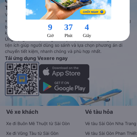
Ứng dụng đặt vé Xe khách, Máy bay,
Tàu hoả và Thuê xe
Vexere - ứng dụng đặt vé đa phương tiện với hơn 3000+ nhà
xe chất lượng cao, 5000+ tuyến đường toàn quốc, tất cả hãng
bay và hãng tàu cùng dịch vụ thuê xe máy, xe du lịch phủ
khắp các tỉnh thành tại Việt Nam.
Ứng dụng hiển thị thông tin đầy đủ, minh bạch cùng vô vàn
tiện ích giúp người dùng so sánh và lựa chọn phương án di
chuyển tiết kiệm, nhanh chóng và phù hợp nhất.
Tải ứng dụng Vexere ngay
Vé xe khách
Vé tàu hỏa
Xe đi Buôn Mê Thuột từ Sài Gòn
Vé tàu Sài Gòn Nha Trang
Xe đi Vũng Tàu từ Sài Gòn
Vé tàu Sài Gòn Phan Thiết