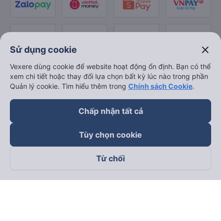
close
Sử dụng cookie
Vexere dùng cookie để website hoạt động ổn định. Bạn có thể
xem chi tiết hoặc thay đổi lựa chọn bất kỳ lúc nào trong phần
Quản lý cookie. Tìm hiểu thêm trong
Chính sách Cookie
.
Chấp nhận tất cả
Tùy chọn cookie
Từ chối
Theo dõi chúng tôi trên
Facebook
Tiktok
Youtube
Công ty TNHH Thương Mại Dịch Vụ Vexere