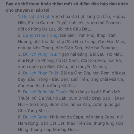
Bạn có thể tham khảo thêm một số điểm đến hấp dẫn khác
cho chuyến đi sắp tới:
1.
Du lịch Đà Lạt:
Vườn hoa Đà Lạt, làng Cù Lần, Happy
Hills, Fresh Garden, Tuyệt tình cốc, vườn thú Zoodoo,
đồi cỏ hồng Đà Lạt, đồi chè Cầu Đất,...
2.
Du lịch Nha Trang:
Bãi biển Trần Phú, tháp Trầm
Hương, nhà thờ đá, chợ đêm Nha Trang, đảo Hòn Mun,
nhà ga Nha Trang, đảo Điệp Sơn, thác bà Ponagar,...
3.
Du lịch Vũng Tàu:
Ngọn hải đăng, Bãi Sau, Hồ Mây,
mũi Nghinh Phong, hồ Đá Xanh, đồi Con Heo, hòn Bà,
vườn quốc gia Bình Châu, bến thuyền Marina,...
4.
Du lịch Phan Thiết:
Bãi đá Ông Địa, hòn Rơm, đồi cát
bay, Bàu Trắng - Bàu Sen, suối Tiên, làng chài Mũi Né,
đảo Hòn Bà, hải đăng Kê Gà,...
5.
Du lịch Buôn Ma Thuột:
Bảo tàng cà phê Buôn Mê
Thuột, núi Đá Voi, hồ Lắk, cụm 3 thác Dray Sap – Dray
Nur – Gia Long, Buôn Đôn, hồ Ea Kao, vườn quốc gia
Chư Yang Shin,...
6.
Du lịch Sapa:
Nhà thờ đá Sapa, bảo tàng Sapa, núi
Hàm Rồng, bản Cát Cát, thác Tiên Sa, thung lũng Hoa
Hồng, thung lũng Mường Hoa,...