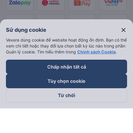
close
Sử dụng cookie
Vexere dùng cookie để website hoạt động ổn định. Bạn có thể
xem chi tiết hoặc thay đổi lựa chọn bất kỳ lúc nào trong phần
Quản lý cookie. Tìm hiểu thêm trong
Chính sách Cookie
.
Chấp nhận tất cả
Tùy chọn cookie
Từ chối
Theo dõi chúng tôi trên
Facebook
Tiktok
Youtube
Công ty TNHH Thương Mại Dịch Vụ Vexere