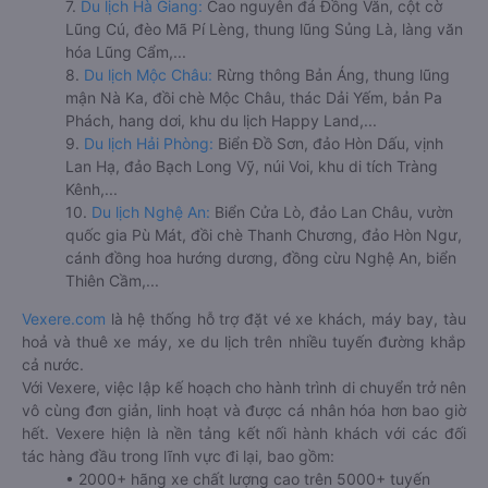
7.
Du lịch Hà Giang:
Cao nguyên đá Đồng Văn, cột cờ
Lũng Cú, đèo Mã Pí Lèng, thung lũng Sủng Là, làng văn
hóa Lũng Cẩm,...
8.
Du lịch Mộc Châu:
Rừng thông Bản Áng, thung lũng
mận Nà Ka, đồi chè Mộc Châu, thác Dải Yếm, bản Pa
Phách, hang dơi, khu du lịch Happy Land,...
9.
Du lịch Hải Phòng:
Biển Đồ Sơn, đảo Hòn Dấu, vịnh
Lan Hạ, đảo Bạch Long Vỹ, núi Voi, khu di tích Tràng
Kênh,...
10.
Du lịch Nghệ An:
Biển Cửa Lò, đảo Lan Châu, vườn
quốc gia Pù Mát, đồi chè Thanh Chương, đảo Hòn Ngư,
cánh đồng hoa hướng dương, đồng cừu Nghệ An, biển
Thiên Cầm,...
Vexere.com
là hệ thống hỗ trợ đặt vé xe khách, máy bay, tàu
hoả và thuê xe máy, xe du lịch trên nhiều tuyến đường khắp
cả nước.
Với Vexere, việc lập kế hoạch cho hành trình di chuyển trở nên
vô cùng đơn giản, linh hoạt và được cá nhân hóa hơn bao giờ
hết. Vexere hiện là nền tảng kết nối hành khách với các đối
tác hàng đầu trong lĩnh vực đi lại, bao gồm:
• 2000+ hãng xe chất lượng cao trên 5000+ tuyến