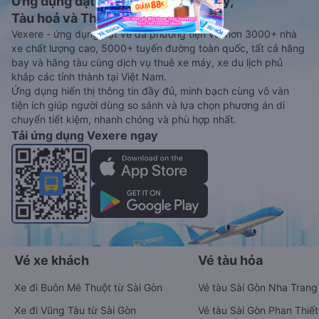
Ứng dụng đặt vé Xe khách, Máy bay,
Tàu hoả và Thuê xe
Vexere - ứng dụng đặt vé đa phương tiện với hơn 3000+ nhà
xe chất lượng cao, 5000+ tuyến đường toàn quốc, tất cả hãng
bay và hãng tàu cùng dịch vụ thuê xe máy, xe du lịch phủ
khắp các tỉnh thành tại Việt Nam.
Ứng dụng hiển thị thông tin đầy đủ, minh bạch cùng vô vàn
tiện ích giúp người dùng so sánh và lựa chọn phương án di
chuyển tiết kiệm, nhanh chóng và phù hợp nhất.
Tải ứng dụng Vexere ngay
Vé xe khách
Vé tàu hỏa
Xe đi Buôn Mê Thuột từ Sài Gòn
Vé tàu Sài Gòn Nha Trang
Xe đi Vũng Tàu từ Sài Gòn
Vé tàu Sài Gòn Phan Thiết