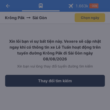
arrow_back
Tải app Vexere ngay!
Tải app Vexere
1.663
k
-30k
Mở app
Mở app
Nhận ưu đãi thành viên độc
-30k/ghế khi đặt vé máy bay qua
quyền
app
Krông Pắk
Sài Gòn
Chọn ngày
Xin lỗi bạn vì sự bất tiện này. Vexere sẽ cập nhật
ngay khi có thông tin xe Lê Tuấn hoạt động trên
tuyến đường Krông Pắk đi Sài Gòn ngày
08/08/2026
Xin bạn vui lòng thay đổi tuyến đường tìm kiếm
Thay đổi tìm kiếm