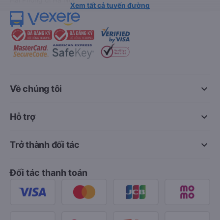
Xem tất cả tuyến đường
keyboard_arrow_down
Về chúng tôi
keyboard_arrow_down
Hỗ trợ
keyboard_arrow_down
Trở thành đối tác
Đối tác thanh toán