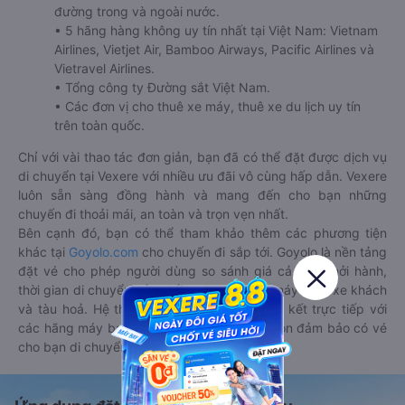
đường trong và ngoài nước.
• 5 hãng hàng không uy tín nhất tại Việt Nam: Vietnam
Airlines, Vietjet Air, Bamboo Airways, Pacific Airlines và
Vietravel Airlines.
• Tổng công ty Đường sắt Việt Nam.
• Các đơn vị cho thuê xe máy, thuê xe du lịch uy tín
trên toàn quốc.
Chỉ với vài thao tác đơn giản, bạn đã có thể đặt được dịch vụ
di chuyển tại Vexere với nhiều ưu đãi vô cùng hấp dẫn. Vexere
luôn sẵn sàng đồng hành và mang đến cho bạn những
chuyến đi thoải mái, an toàn và trọn vẹn nhất.
Bên cạnh đó, bạn có thể tham khảo thêm các phương tiện
khác tại
Goyolo.com
cho chuyến đi sắp tới. Goyolo là nền tảng
đặt vé cho phép người dùng so sánh giá cả, giờ khởi hành,
thời gian di chuyển của nhiều phương tiện máy bay, xe khách
và tàu hoả. Hệ thống của Goyolo được liên kết trực tiếp với
các hãng máy bay, xe khách và tàu hoả, luôn đảm bảo có vé
cho bạn di chuyển.