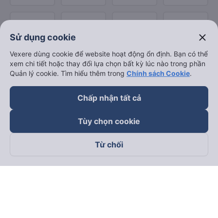
close
Sử dụng cookie
Vexere dùng cookie để website hoạt động ổn định. Bạn có thể
xem chi tiết hoặc thay đổi lựa chọn bất kỳ lúc nào trong phần
Quản lý cookie. Tìm hiểu thêm trong
Chính sách Cookie
.
Chấp nhận tất cả
Tùy chọn cookie
Từ chối
Theo dõi chúng tôi trên
Facebook
Tiktok
Youtube
Công ty TNHH Thương Mại Dịch Vụ Vexere