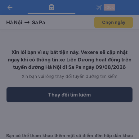
arrow_back
Tải app Vexere ngay!
Tải app Vexere
-30k
Mở app
Mở app
Nhận ưu đãi thành viên độc
-30k/ghế khi đặt vé máy bay qua
quyền
app
Hà Nội
Sa Pa
Chọn ngày
Xin lỗi bạn vì sự bất tiện này. Vexere sẽ cập nhật
ngay khi có thông tin xe Liên Dương hoạt động trên
tuyến đường Hà Nội đi Sa Pa ngày 09/08/2026
Xin bạn vui lòng thay đổi tuyến đường tìm kiếm
Thay đổi tìm kiếm
Bạn có thể tham khảo thêm một số điểm đến hấp dẫn khác