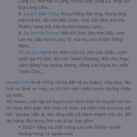
Lũng Cú, đèo Mã Pí Lèng, thung lũng Sủng Là, làng văn
hóa Lũng Cẩm,...
8.
Du lịch Mộc Châu:
Rừng thông Bản Áng, thung lũng
mận Nà Ka, đồi chè Mộc Châu, thác Dải Yếm, bản Pa
Phách, hang dơi, khu du lịch Happy Land,...
9.
Du lịch Hải Phòng:
Biển Đồ Sơn, đảo Hòn Dấu, vịnh
Lan Hạ, đảo Bạch Long Vỹ, núi Voi, khu di tích Tràng
Kênh,...
10.
Du lịch Nghệ An:
Biển Cửa Lò, đảo Lan Châu, vườn
quốc gia Pù Mát, đồi chè Thanh Chương, đảo Hòn Ngư,
cánh đồng hoa hướng dương, đồng cừu Nghệ An, biển
Thiên Cầm,...
Vexere.com
là hệ thống hỗ trợ đặt vé xe khách, máy bay, tàu
hoả và thuê xe máy, xe du lịch trên nhiều tuyến đường khắp
cả nước.
Với Vexere, việc lập kế hoạch cho hành trình di chuyển trở nên
vô cùng đơn giản, linh hoạt và được cá nhân hóa hơn bao giờ
hết. Vexere hiện là nền tảng kết nối hành khách với các đối
tác hàng đầu trong lĩnh vực đi lại, bao gồm:
• 2000+ hãng xe chất lượng cao trên 5000+ tuyến
đường trong và ngoài nước.