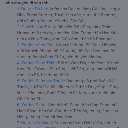
cho chuyến đi sắp tới:
1.
Du lịch Đà Lạt:
Vườn hoa Đà Lạt, làng Cù Lần, Happy
Hills, Fresh Garden, Tuyệt tình cốc, vườn thú Zoodoo,
đồi cỏ hồng Đà Lạt, đồi chè Cầu Đất,...
2.
Du lịch Nha Trang:
Bãi biển Trần Phú, tháp Trầm
Hương, nhà thờ đá, chợ đêm Nha Trang, đảo Hòn Mun,
nhà ga Nha Trang, đảo Điệp Sơn, thác bà Ponagar,...
3.
Du lịch Vũng Tàu:
Ngọn hải đăng, Bãi Sau, Hồ Mây,
mũi Nghinh Phong, hồ Đá Xanh, đồi Con Heo, hòn Bà,
vườn quốc gia Bình Châu, bến thuyền Marina,...
4.
Du lịch Phan Thiết:
Bãi đá Ông Địa, hòn Rơm, đồi cát
bay, Bàu Trắng - Bàu Sen, suối Tiên, làng chài Mũi Né,
đảo Hòn Bà, hải đăng Kê Gà,...
5.
Du lịch Buôn Ma Thuột:
Bảo tàng cà phê Buôn Mê
Thuột, núi Đá Voi, hồ Lắk, cụm 3 thác Dray Sap – Dray
Nur – Gia Long, Buôn Đôn, hồ Ea Kao, vườn quốc gia
Chư Yang Shin,...
6.
Du lịch Sapa:
Nhà thờ đá Sapa, bảo tàng Sapa, núi
Hàm Rồng, bản Cát Cát, thác Tiên Sa, thung lũng Hoa
Hồng, thung lũng Mường Hoa,...
7.
Du lịch Hà Giang:
Cao nguyên đá Đồng Văn, cột cờ