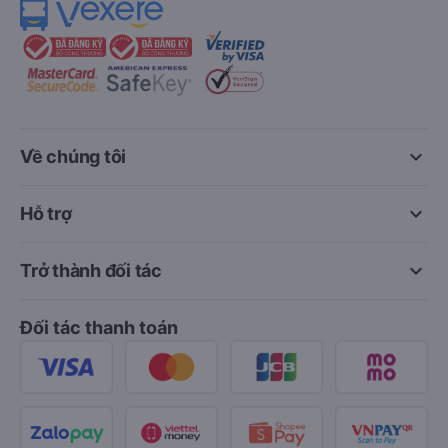
keyboard_arrow_down
Về chúng tôi
keyboard_arrow_down
Hỗ trợ
keyboard_arrow_down
Trở thành đối tác
Đối tác thanh toán