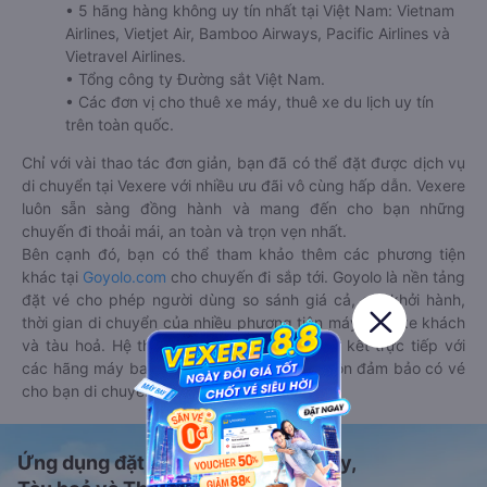
• 5 hãng hàng không uy tín nhất tại Việt Nam: Vietnam
Airlines, Vietjet Air, Bamboo Airways, Pacific Airlines và
Vietravel Airlines.
• Tổng công ty Đường sắt Việt Nam.
• Các đơn vị cho thuê xe máy, thuê xe du lịch uy tín
trên toàn quốc.
Chỉ với vài thao tác đơn giản, bạn đã có thể đặt được dịch vụ
di chuyển tại Vexere với nhiều ưu đãi vô cùng hấp dẫn. Vexere
luôn sẵn sàng đồng hành và mang đến cho bạn những
chuyến đi thoải mái, an toàn và trọn vẹn nhất.
Bên cạnh đó, bạn có thể tham khảo thêm các phương tiện
khác tại
Goyolo.com
cho chuyến đi sắp tới. Goyolo là nền tảng
đặt vé cho phép người dùng so sánh giá cả, giờ khởi hành,
thời gian di chuyển của nhiều phương tiện máy bay, xe khách
và tàu hoả. Hệ thống của Goyolo được liên kết trực tiếp với
các hãng máy bay, xe khách và tàu hoả, luôn đảm bảo có vé
cho bạn di chuyển.
Ứng dụng đặt vé Xe khách, Máy bay,