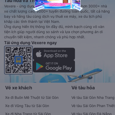
Tàu hoả và Thuê xe
Vexere - ứng dụng đặt vé đa phương tiện với hơn 3000+ nhà
xe chất lượng cao, 5000+ tuyến đường toàn quốc, tất cả hãng
bay và hãng tàu cùng dịch vụ thuê xe máy, xe du lịch phủ
khắp các tỉnh thành tại Việt Nam.
Ứng dụng hiển thị thông tin đầy đủ, minh bạch cùng vô vàn
tiện ích giúp người dùng so sánh và lựa chọn phương án di
chuyển tiết kiệm, nhanh chóng và phù hợp nhất.
Tải ứng dụng Vexere ngay
Vé xe khách
Vé tàu hỏa
Xe đi Buôn Mê Thuột từ Sài Gòn
Vé tàu Sài Gòn Nha Trang
Xe đi Vũng Tàu từ Sài Gòn
Vé tàu Sài Gòn Phan Thiết
Xe đi Nha Trang từ Sài Gòn
Vé tàu Sài Gòn Đà Nẵng