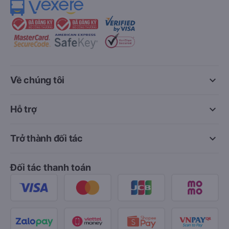
keyboard_arrow_down
Về chúng tôi
keyboard_arrow_down
Hỗ trợ
keyboard_arrow_down
Trở thành đối tác
Đối tác thanh toán