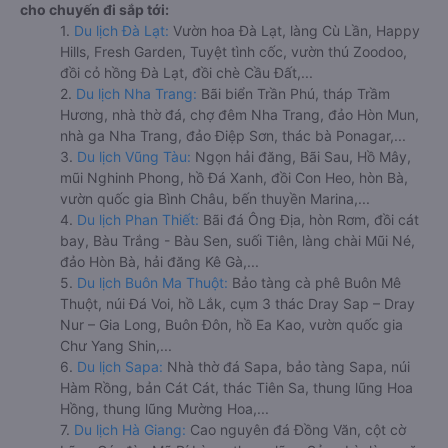
cho chuyến đi sắp tới:
1.
Du lịch Đà Lạt:
Vườn hoa Đà Lạt, làng Cù Lần, Happy
Hills, Fresh Garden, Tuyệt tình cốc, vườn thú Zoodoo,
đồi cỏ hồng Đà Lạt, đồi chè Cầu Đất,...
2.
Du lịch Nha Trang:
Bãi biển Trần Phú, tháp Trầm
Hương, nhà thờ đá, chợ đêm Nha Trang, đảo Hòn Mun,
nhà ga Nha Trang, đảo Điệp Sơn, thác bà Ponagar,...
3.
Du lịch Vũng Tàu:
Ngọn hải đăng, Bãi Sau, Hồ Mây,
mũi Nghinh Phong, hồ Đá Xanh, đồi Con Heo, hòn Bà,
vườn quốc gia Bình Châu, bến thuyền Marina,...
4.
Du lịch Phan Thiết:
Bãi đá Ông Địa, hòn Rơm, đồi cát
bay, Bàu Trắng - Bàu Sen, suối Tiên, làng chài Mũi Né,
đảo Hòn Bà, hải đăng Kê Gà,...
5.
Du lịch Buôn Ma Thuột:
Bảo tàng cà phê Buôn Mê
Thuột, núi Đá Voi, hồ Lắk, cụm 3 thác Dray Sap – Dray
Nur – Gia Long, Buôn Đôn, hồ Ea Kao, vườn quốc gia
Chư Yang Shin,...
6.
Du lịch Sapa:
Nhà thờ đá Sapa, bảo tàng Sapa, núi
Hàm Rồng, bản Cát Cát, thác Tiên Sa, thung lũng Hoa
Hồng, thung lũng Mường Hoa,...
7.
Du lịch Hà Giang:
Cao nguyên đá Đồng Văn, cột cờ