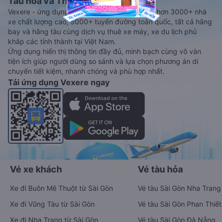
Tàu hoả và Thuê xe
Vexere - ứng dụng đặt vé đa phương tiện với hơn 3000+ nhà
xe chất lượng cao, 5000+ tuyến đường toàn quốc, tất cả hãng
bay và hãng tàu cùng dịch vụ thuê xe máy, xe du lịch phủ
khắp các tỉnh thành tại Việt Nam.
Ứng dụng hiển thị thông tin đầy đủ, minh bạch cùng vô vàn
tiện ích giúp người dùng so sánh và lựa chọn phương án di
chuyển tiết kiệm, nhanh chóng và phù hợp nhất.
Tải ứng dụng Vexere ngay
Vé xe khách
Vé tàu hỏa
Xe đi Buôn Mê Thuột từ Sài Gòn
Vé tàu Sài Gòn Nha Trang
Xe đi Vũng Tàu từ Sài Gòn
Vé tàu Sài Gòn Phan Thiết
Xe đi Nha Trang từ Sài Gòn
Vé tàu Sài Gòn Đà Nẵng