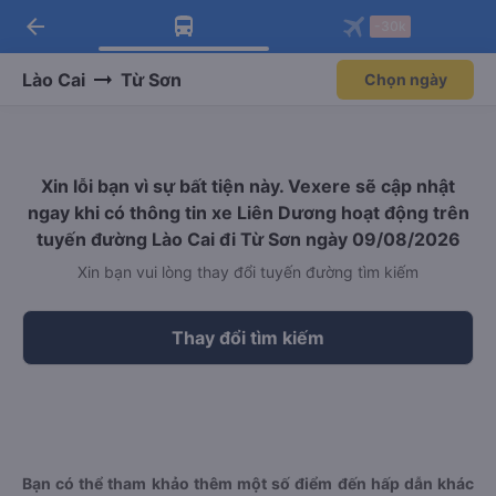
arrow_back
Tải app Vexere ngay!
Tải app Vexere
-30k
Mở app
Mở app
Nhận ưu đãi thành viên độc
-30k/ghế khi đặt vé máy bay qua
quyền
app
Lào Cai
Từ Sơn
Chọn ngày
Xin lỗi bạn vì sự bất tiện này. Vexere sẽ cập nhật
ngay khi có thông tin xe Liên Dương hoạt động trên
tuyến đường Lào Cai đi Từ Sơn ngày 09/08/2026
Xin bạn vui lòng thay đổi tuyến đường tìm kiếm
Thay đổi tìm kiếm
Bạn có thể tham khảo thêm một số điểm đến hấp dẫn khác