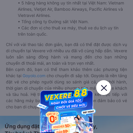
• 5 hãng hàng không uy tín nhất tại Việt Nam: Vietnam
Airlines, Vietjet Air, Bamboo Airways, Pacific Airlines và
Vietravel Airlines.
• Tổng công ty Đường sắt Việt Nam.
• Các đơn vị cho thuê xe máy, thuê xe du lịch uy tín
trên toàn quốc.
Chỉ với vài thao tác đơn giản, bạn đã có thể đặt được dịch vụ
di chuyển tại Vexere với nhiều ưu đãi vô cùng hấp dẫn. Vexere
luôn sẵn sàng đồng hành và mang đến cho bạn những
chuyến đi thoải mái, an toàn và trọn vẹn nhất.
Bên cạnh đó, bạn có thể tham khảo thêm các phương tiện
khác tại
Goyolo.com
cho chuyến đi sắp tới. Goyolo là nền tảng
đặt vé cho phép người dùng so sánh giá cả, giờ khởi hành,
thời gian di chuyển của nhiều phương tiện máy bay, xe khách
và tàu hoả. Hệ thống của Goyolo được liên kết trực tiếp với
các hãng máy bay, xe khách và tàu hoả, luôn đảm bảo có vé
cho bạn di chuyển.
Ứng dụng đặt vé Xe khách, Máy bay,