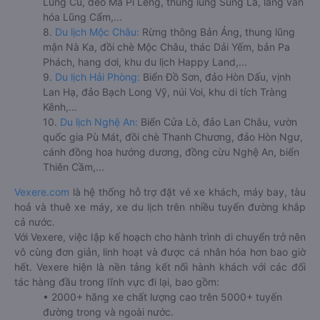
Lũng Cú, đèo Mã Pí Lèng, thung lũng Sủng Là, làng văn
hóa Lũng Cẩm,...
8.
Du lịch Mộc Châu:
Rừng thông Bản Áng, thung lũng
mận Nà Ka, đồi chè Mộc Châu, thác Dải Yếm, bản Pa
Phách, hang dơi, khu du lịch Happy Land,...
9.
Du lịch Hải Phòng:
Biển Đồ Sơn, đảo Hòn Dấu, vịnh
Lan Hạ, đảo Bạch Long Vỹ, núi Voi, khu di tích Tràng
Kênh,...
10.
Du lịch Nghệ An:
Biển Cửa Lò, đảo Lan Châu, vườn
quốc gia Pù Mát, đồi chè Thanh Chương, đảo Hòn Ngư,
cánh đồng hoa hướng dương, đồng cừu Nghệ An, biển
Thiên Cầm,...
Vexere.com
là hệ thống hỗ trợ đặt vé xe khách, máy bay, tàu
hoả và thuê xe máy, xe du lịch trên nhiều tuyến đường khắp
cả nước.
Với Vexere, việc lập kế hoạch cho hành trình di chuyển trở nên
vô cùng đơn giản, linh hoạt và được cá nhân hóa hơn bao giờ
hết. Vexere hiện là nền tảng kết nối hành khách với các đối
tác hàng đầu trong lĩnh vực đi lại, bao gồm:
• 2000+ hãng xe chất lượng cao trên 5000+ tuyến
đường trong và ngoài nước.