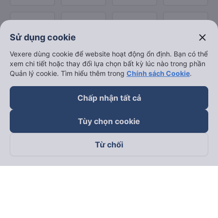
close
Sử dụng cookie
Vexere dùng cookie để website hoạt động ổn định. Bạn có thể
xem chi tiết hoặc thay đổi lựa chọn bất kỳ lúc nào trong phần
Quản lý cookie. Tìm hiểu thêm trong
Chính sách Cookie
.
Chấp nhận tất cả
Tùy chọn cookie
Từ chối
Theo dõi chúng tôi trên
Facebook
Tiktok
Youtube
Công ty TNHH Thương Mại Dịch Vụ Vexere