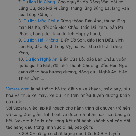
7.
Du lịch Hà Giang:
Cao nguyên đá Đồng Văn, cột cờ
Lũng Cú, đèo Mã Pí Lèng, thung lũng Sủng Là, làng văn
hóa Lũng Cẩm,...
8.
Du lịch Mộc Châu:
Rừng thông Bản Áng, thung lũng
mận Nà Ka, đồi chè Mộc Châu, thác Dải Yếm, bản Pa
Phách, hang dơi, khu du lịch Happy Land,...
9.
Du lịch Hải Phòng:
Biển Đồ Sơn, đảo Hòn Dấu, vịnh
Lan Hạ, đảo Bạch Long Vỹ, núi Voi, khu di tích Tràng
Kênh,...
10.
Du lịch Nghệ An:
Biển Cửa Lò, đảo Lan Châu, vườn
quốc gia Pù Mát, đồi chè Thanh Chương, đảo Hòn Ngư,
cánh đồng hoa hướng dương, đồng cừu Nghệ An, biển
Thiên Cầm,...
Vexere.com
là hệ thống hỗ trợ đặt vé xe khách, máy bay, tàu
hoả và thuê xe máy, xe du lịch trên nhiều tuyến đường khắp
cả nước.
Với Vexere, việc lập kế hoạch cho hành trình di chuyển trở nên
vô cùng đơn giản, linh hoạt và được cá nhân hóa hơn bao giờ
hết. Vexere hiện là nền tảng kết nối hành khách với các đối
tác hàng đầu trong lĩnh vực đi lại, bao gồm:
• 2000+ hãng xe chất lượng cao trên 5000+ tuyến