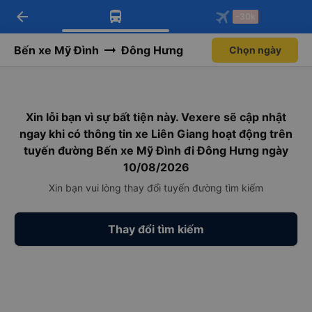
arrow_back
Tải app Vexere ngay!
Tải app Vexere
-30k
Mở app
Mở app
Nhận ưu đãi thành viên độc
-30k/ghế khi đặt vé máy bay qua
quyền
app
Bến xe Mỹ Đình
Đông Hưng
Chọn ngày
Xin lỗi bạn vì sự bất tiện này. Vexere sẽ cập nhật
ngay khi có thông tin xe Liên Giang hoạt động trên
tuyến đường Bến xe Mỹ Đình đi Đông Hưng ngày
10/08/2026
Xin bạn vui lòng thay đổi tuyến đường tìm kiếm
Thay đổi tìm kiếm