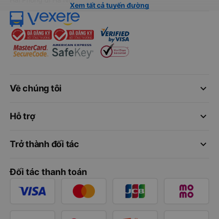
Xem tất cả tuyến đường
keyboard_arrow_down
Về chúng tôi
keyboard_arrow_down
Hỗ trợ
keyboard_arrow_down
Trở thành đối tác
Đối tác thanh toán