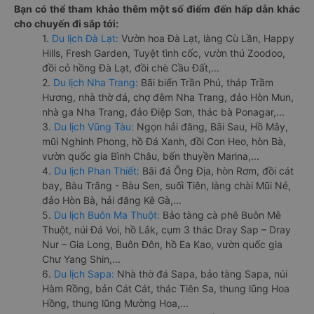
Bạn có thể tham khảo thêm một số điểm đến hấp dẫn khác
cho chuyến đi sắp tới:
1.
Du lịch Đà Lạt:
Vườn hoa Đà Lạt, làng Cù Lần, Happy
Hills, Fresh Garden, Tuyệt tình cốc, vườn thú Zoodoo,
đồi cỏ hồng Đà Lạt, đồi chè Cầu Đất,...
2.
Du lịch Nha Trang:
Bãi biển Trần Phú, tháp Trầm
Hương, nhà thờ đá, chợ đêm Nha Trang, đảo Hòn Mun,
nhà ga Nha Trang, đảo Điệp Sơn, thác bà Ponagar,...
3.
Du lịch Vũng Tàu:
Ngọn hải đăng, Bãi Sau, Hồ Mây,
mũi Nghinh Phong, hồ Đá Xanh, đồi Con Heo, hòn Bà,
vườn quốc gia Bình Châu, bến thuyền Marina,...
4.
Du lịch Phan Thiết:
Bãi đá Ông Địa, hòn Rơm, đồi cát
bay, Bàu Trắng - Bàu Sen, suối Tiên, làng chài Mũi Né,
đảo Hòn Bà, hải đăng Kê Gà,...
5.
Du lịch Buôn Ma Thuột:
Bảo tàng cà phê Buôn Mê
Thuột, núi Đá Voi, hồ Lắk, cụm 3 thác Dray Sap – Dray
Nur – Gia Long, Buôn Đôn, hồ Ea Kao, vườn quốc gia
Chư Yang Shin,...
6.
Du lịch Sapa:
Nhà thờ đá Sapa, bảo tàng Sapa, núi
Hàm Rồng, bản Cát Cát, thác Tiên Sa, thung lũng Hoa
Hồng, thung lũng Mường Hoa,...