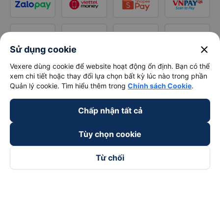
close
Sử dụng cookie
Vexere dùng cookie để website hoạt động ổn định. Bạn có thể
xem chi tiết hoặc thay đổi lựa chọn bất kỳ lúc nào trong phần
Quản lý cookie. Tìm hiểu thêm trong
Chính sách Cookie
.
Chấp nhận tất cả
Tùy chọn cookie
Từ chối
Theo dõi chúng tôi trên
Facebook
Tiktok
Youtube
Công ty TNHH Thương Mại Dịch Vụ Vexere