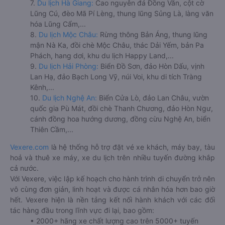
7.
Du lịch Hà Giang:
Cao nguyên đá Đồng Văn, cột cờ
Lũng Cú, đèo Mã Pí Lèng, thung lũng Sủng Là, làng văn
hóa Lũng Cẩm,...
8.
Du lịch Mộc Châu:
Rừng thông Bản Áng, thung lũng
mận Nà Ka, đồi chè Mộc Châu, thác Dải Yếm, bản Pa
Phách, hang dơi, khu du lịch Happy Land,...
9.
Du lịch Hải Phòng:
Biển Đồ Sơn, đảo Hòn Dấu, vịnh
Lan Hạ, đảo Bạch Long Vỹ, núi Voi, khu di tích Tràng
Kênh,...
10.
Du lịch Nghệ An:
Biển Cửa Lò, đảo Lan Châu, vườn
quốc gia Pù Mát, đồi chè Thanh Chương, đảo Hòn Ngư,
cánh đồng hoa hướng dương, đồng cừu Nghệ An, biển
Thiên Cầm,...
Vexere.com
là hệ thống hỗ trợ đặt vé xe khách, máy bay, tàu
hoả và thuê xe máy, xe du lịch trên nhiều tuyến đường khắp
cả nước.
Với Vexere, việc lập kế hoạch cho hành trình di chuyển trở nên
vô cùng đơn giản, linh hoạt và được cá nhân hóa hơn bao giờ
hết. Vexere hiện là nền tảng kết nối hành khách với các đối
tác hàng đầu trong lĩnh vực đi lại, bao gồm:
• 2000+ hãng xe chất lượng cao trên 5000+ tuyến