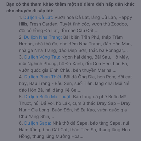
Bạn có thể tham khảo thêm một số điểm đến hấp dẫn khác
cho chuyến đi sắp tới:
1.
Du lịch Đà Lạt:
Vườn hoa Đà Lạt, làng Cù Lần, Happy
Hills, Fresh Garden, Tuyệt tình cốc, vườn thú Zoodoo,
đồi cỏ hồng Đà Lạt, đồi chè Cầu Đất,...
2.
Du lịch Nha Trang:
Bãi biển Trần Phú, tháp Trầm
Hương, nhà thờ đá, chợ đêm Nha Trang, đảo Hòn Mun,
nhà ga Nha Trang, đảo Điệp Sơn, thác bà Ponagar,...
3.
Du lịch Vũng Tàu:
Ngọn hải đăng, Bãi Sau, Hồ Mây,
mũi Nghinh Phong, hồ Đá Xanh, đồi Con Heo, hòn Bà,
vườn quốc gia Bình Châu, bến thuyền Marina,...
4.
Du lịch Phan Thiết:
Bãi đá Ông Địa, hòn Rơm, đồi cát
bay, Bàu Trắng - Bàu Sen, suối Tiên, làng chài Mũi Né,
đảo Hòn Bà, hải đăng Kê Gà,...
5.
Du lịch Buôn Ma Thuột:
Bảo tàng cà phê Buôn Mê
Thuột, núi Đá Voi, hồ Lắk, cụm 3 thác Dray Sap – Dray
Nur – Gia Long, Buôn Đôn, hồ Ea Kao, vườn quốc gia
Chư Yang Shin,...
6.
Du lịch Sapa:
Nhà thờ đá Sapa, bảo tàng Sapa, núi
Hàm Rồng, bản Cát Cát, thác Tiên Sa, thung lũng Hoa
Hồng, thung lũng Mường Hoa,...