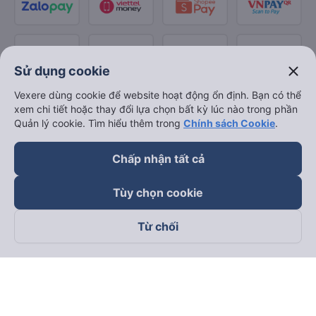
close
Sử dụng cookie
Vexere dùng cookie để website hoạt động ổn định. Bạn có thể
xem chi tiết hoặc thay đổi lựa chọn bất kỳ lúc nào trong phần
Quản lý cookie. Tìm hiểu thêm trong
Chính sách Cookie
.
Chấp nhận tất cả
Tùy chọn cookie
Từ chối
Theo dõi chúng tôi trên
Facebook
Tiktok
Youtube
Công ty TNHH Thương Mại Dịch Vụ Vexere