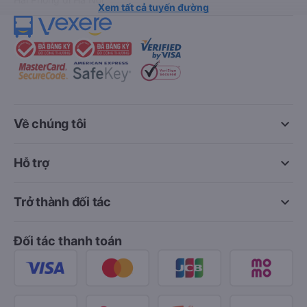
Xem tất cả tuyến đường
keyboard_arrow_down
Về chúng tôi
keyboard_arrow_down
Hỗ trợ
keyboard_arrow_down
Trở thành đối tác
Đối tác thanh toán