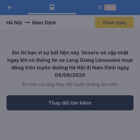
arrow_back
Tải app Vexere ngay!
Tải app Vexere
-30k
Mở app
Mở app
Nhận ưu đãi thành viên độc
-30k/ghế khi đặt vé máy bay qua
quyền
app
Hà Nội
Nam Định
Chọn ngày
Xin lỗi bạn vì sự bất tiện này. Vexere sẽ cập nhật
ngay khi có thông tin xe Long Giang Limousine hoạt
động trên tuyến đường Hà Nội đi Nam Định ngày
09/08/2026
Xin bạn vui lòng thay đổi tuyến đường tìm kiếm
Thay đổi tìm kiếm