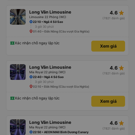
star_rate
Long Vân Limousine
4.6
Limousine 22 Phòng (WC)
(7821 đánh giá)
22:10 • Ngã 4 Sở Sao
3 giờ 30 phút
01:40 • Đắk Nông (Cầu vượt Gia Nghĩa)
Xác nhận chỗ ngay lập tức
Xem giá
star_rate
Long Vân Limousine
4.6
Mia Royal 22 phòng (WC)
(7821 đánh giá)
22:40 • Ngã 4 Sở Sao
3 giờ 30 phút
02:10 • Đắk Nông (Cầu vượt Gia Nghĩa)
Xác nhận chỗ ngay lập tức
Xem giá
star_rate
Long Vân Limousine
4.6
Mia Royal 22 phòng (WC)
(7821 đánh giá)
22:50 • AEON MAll Bình Dương Canary