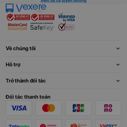
Xem tất cả tuyến đường
keyboard_arrow_down
Về chúng tôi
keyboard_arrow_down
Hỗ trợ
keyboard_arrow_down
Trở thành đối tác
Đối tác thanh toán