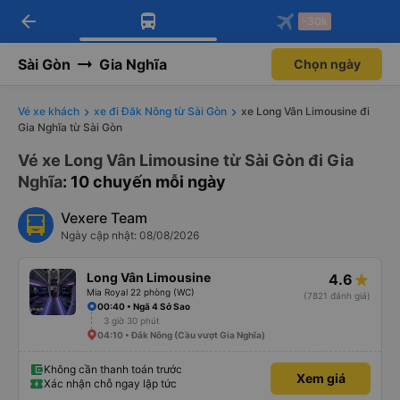
arrow_back
Tải app Vexere ngay!
Tải app Vexere
-30k
Mở app
Mở app
Nhận ưu đãi thành viên độc
-30k/ghế khi đặt vé máy bay qua
quyền
app
Sài Gòn
Gia Nghĩa
Chọn ngày
Vé xe khách
xe đi Đăk Nông từ Sài Gòn
xe Long Vân Limousine đi
Gia Nghĩa từ Sài Gòn
Vé xe Long Vân Limousine từ Sài Gòn đi Gia
Nghĩa
: 10 chuyến mỗi ngày
Vexere Team
Ngày cập nhật: 08/08/2026
Long Vân Limousine
4.6
Mia Royal 22 phòng (WC)
(7821 đánh giá)
00:40 • Ngã 4 Sở Sao
3 giờ 30 phút
04:10 • Đắk Nông (Cầu vượt Gia Nghĩa)
Không cần thanh toán trước
Xem giá
Xác nhận chỗ ngay lập tức