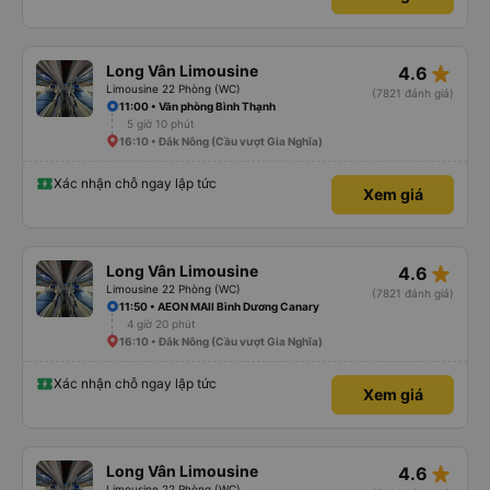
star_rate
Long Vân Limousine
4.6
Limousine 22 Phòng (WC)
(7821 đánh giá)
11:00 • Văn phòng Bình Thạnh
5 giờ 10 phút
16:10 • Đắk Nông (Cầu vượt Gia Nghĩa)
Xác nhận chỗ ngay lập tức
Xem giá
star_rate
Long Vân Limousine
4.6
Limousine 22 Phòng (WC)
(7821 đánh giá)
11:50 • AEON MAll Bình Dương Canary
4 giờ 20 phút
16:10 • Đắk Nông (Cầu vượt Gia Nghĩa)
Xác nhận chỗ ngay lập tức
Xem giá
star_rate
Long Vân Limousine
4.6
Limousine 22 Phòng (WC)