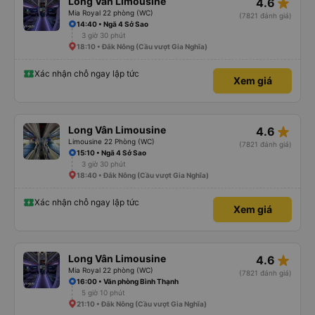
star_rate
Long Vân Limousine
4.6
Mia Royal 22 phòng (WC)
(7821 đánh giá)
14:40 • Ngã 4 Sở Sao
3 giờ 30 phút
18:10 • Đắk Nông (Cầu vượt Gia Nghĩa)
Xác nhận chỗ ngay lập tức
Xem giá
star_rate
Long Vân Limousine
4.6
Limousine 22 Phòng (WC)
(7821 đánh giá)
15:10 • Ngã 4 Sở Sao
3 giờ 30 phút
18:40 • Đắk Nông (Cầu vượt Gia Nghĩa)
Xác nhận chỗ ngay lập tức
Xem giá
star_rate
Long Vân Limousine
4.6
Mia Royal 22 phòng (WC)
(7821 đánh giá)
16:00 • Văn phòng Bình Thạnh
5 giờ 10 phút
21:10 • Đắk Nông (Cầu vượt Gia Nghĩa)