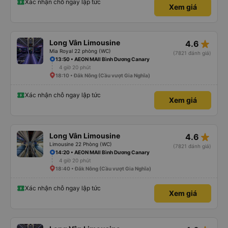
Xác nhận chỗ ngay lập tức
Xem giá
star_rate
Long Vân Limousine
4.6
Mia Royal 22 phòng (WC)
(7821 đánh giá)
13:50 • AEON MAll Bình Dương Canary
4 giờ 20 phút
18:10 • Đắk Nông (Cầu vượt Gia Nghĩa)
Xác nhận chỗ ngay lập tức
Xem giá
star_rate
Long Vân Limousine
4.6
Limousine 22 Phòng (WC)
(7821 đánh giá)
14:20 • AEON MAll Bình Dương Canary
4 giờ 20 phút
18:40 • Đắk Nông (Cầu vượt Gia Nghĩa)
Xác nhận chỗ ngay lập tức
Xem giá