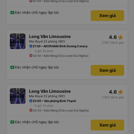
01:40 • Đắk Nông (Cầu vượt Gia Nghĩa)
Xác nhận chỗ ngay lập tức
Xem giá
star_rate
Long Vân Limousine
4.6
Mia Royal 22 phòng (WC)
(7821 đánh giá)
21:50 • AEON MAll Bình Dương Canary
4 giờ 20 phút
02:10 • Đắk Nông (Cầu vượt Gia Nghĩa)
Xác nhận chỗ ngay lập tức
Xem giá
star_rate
Long Vân Limousine
4.6
Mia Royal 22 phòng (WC)
(7821 đánh giá)
22:00 • Văn phòng Bình Thạnh
5 giờ 10 phút
03:10 • Đắk Nông (Cầu vượt Gia Nghĩa)
Xác nhận chỗ ngay lập tức
Xem giá