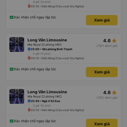
4 giờ 20 phút
03:10 • Đắk Nông (Cầu vượt Gia Nghĩa)
Xác nhận chỗ ngay lập tức
Xem giá
star_rate
Long Vân Limousine
4.6
Mia Royal 22 phòng (WC)
(7821 đánh giá)
23:00 • Văn phòng Bình Thạnh
5 giờ 10 phút
04:10 • Đắk Nông (Cầu vượt Gia Nghĩa)
Xác nhận chỗ ngay lập tức
Xem giá
star_rate
Long Vân Limousine
4.6
Mia Royal 22 phòng (WC)
(7821 đánh giá)
23:40 • Ngã 4 Sở Sao
3 giờ 30 phút
03:10 • Đắk Nông (Cầu vượt Gia Nghĩa)
Xác nhận chỗ ngay lập tức
Xem giá