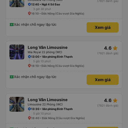
(7821 đánh giá)
12:40 • Ngã 4 Sở Sao
3 giờ 30 phút
16:10 • Đắk Nông (Cầu vượt Gia Nghĩa)
Xác nhận chỗ ngay lập tức
Xem giá
star_rate
Long Vân Limousine
4.6
Mia Royal 22 phòng (WC)
(7821 đánh giá)
13:00 • Văn phòng Bình Thạnh
5 giờ 10 phút
18:10 • Đắk Nông (Cầu vượt Gia Nghĩa)
Xác nhận chỗ ngay lập tức
Xem giá
star_rate
Long Vân Limousine
4.6
Limousine 22 Phòng (WC)
(7821 đánh giá)
13:30 • Văn phòng Bình Thạnh
5 giờ 10 phút
18:40 • Đắk Nông (Cầu vượt Gia Nghĩa)