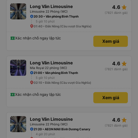
star_rate
Long Vân Limousine
4.6
Limousine 22 Phòng (WC)
(7821 đánh giá)
20:30 • Văn phòng Bình Thạnh
5 giờ 10 phút
01:40 • Đắk Nông (Cầu vượt Gia Nghĩa)
Xác nhận chỗ ngay lập tức
Xem giá
star_rate
Long Vân Limousine
4.6
Mia Royal 22 phòng (WC)
(7821 đánh giá)
21:00 • Văn phòng Bình Thạnh
5 giờ 10 phút
02:10 • Đắk Nông (Cầu vượt Gia Nghĩa)
Xác nhận chỗ ngay lập tức
Xem giá
star_rate
Long Vân Limousine
4.6
Limousine 22 Phòng (WC)
(7821 đánh giá)
21:20 • AEON MAll Bình Dương Canary
4 giờ 20 phút