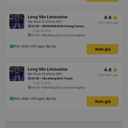
star_rate
Long Vân Limousine
4.6
Mia Royal 22 phòng (WC)
(7821 đánh giá)
23:50 • AEON MAll Bình Dương Canary
4 giờ 20 phút
04:10 • Đắk Nông (Cầu vượt Gia Nghĩa)
Xác nhận chỗ ngay lập tức
Xem giá
star_rate
Long Vân Limousine
4.6
Mia Royal 22 phòng (WC)
(7821 đánh giá)
23:59 • Văn phòng Bình Thạnh
5 giờ 10 phút
05:09 • Đắk Nông (Cầu vượt Gia Nghĩa)
Xác nhận chỗ ngay lập tức
Xem giá