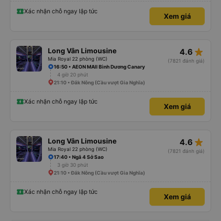
Xác nhận chỗ ngay lập tức
Xem giá
star_rate
Long Vân Limousine
4.6
Mia Royal 22 phòng (WC)
(7821 đánh giá)
16:50 • AEON MAll Bình Dương Canary
4 giờ 20 phút
21:10 • Đắk Nông (Cầu vượt Gia Nghĩa)
Xác nhận chỗ ngay lập tức
Xem giá
star_rate
Long Vân Limousine
4.6
Mia Royal 22 phòng (WC)
(7821 đánh giá)
17:40 • Ngã 4 Sở Sao
3 giờ 30 phút
21:10 • Đắk Nông (Cầu vượt Gia Nghĩa)
Xác nhận chỗ ngay lập tức
Xem giá