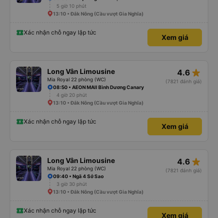
5 giờ 10 phút
13:10 • Đắk Nông (Cầu vượt Gia Nghĩa)
Xác nhận chỗ ngay lập tức
Xem giá
star_rate
Long Vân Limousine
4.6
Mia Royal 22 phòng (WC)
(7821 đánh giá)
08:50 • AEON MAll Bình Dương Canary
4 giờ 20 phút
13:10 • Đắk Nông (Cầu vượt Gia Nghĩa)
Xác nhận chỗ ngay lập tức
Xem giá
star_rate
Long Vân Limousine
4.6
Mia Royal 22 phòng (WC)
(7821 đánh giá)
09:40 • Ngã 4 Sở Sao
3 giờ 30 phút
13:10 • Đắk Nông (Cầu vượt Gia Nghĩa)
Xác nhận chỗ ngay lập tức
Xem giá