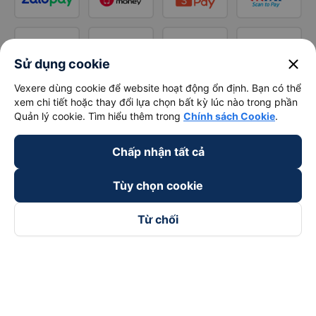
close
Sử dụng cookie
Vexere dùng cookie để website hoạt động ổn định. Bạn có thể
xem chi tiết hoặc thay đổi lựa chọn bất kỳ lúc nào trong phần
Quản lý cookie. Tìm hiểu thêm trong
Chính sách Cookie
.
Chấp nhận tất cả
Tùy chọn cookie
Từ chối
Theo dõi chúng tôi trên
Facebook
Tiktok
Youtube
Công ty TNHH Thương Mại Dịch Vụ Vexere