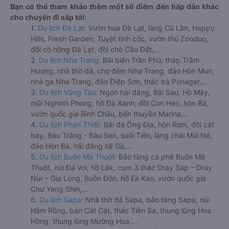
Bạn có thể tham khảo thêm một số điểm đến hấp dẫn khác
cho chuyến đi sắp tới:
1.
Du lịch Đà Lạt:
Vườn hoa Đà Lạt, làng Cù Lần, Happy
Hills, Fresh Garden, Tuyệt tình cốc, vườn thú Zoodoo,
đồi cỏ hồng Đà Lạt, đồi chè Cầu Đất,...
2.
Du lịch Nha Trang:
Bãi biển Trần Phú, tháp Trầm
Hương, nhà thờ đá, chợ đêm Nha Trang, đảo Hòn Mun,
nhà ga Nha Trang, đảo Điệp Sơn, thác bà Ponagar,...
3.
Du lịch Vũng Tàu:
Ngọn hải đăng, Bãi Sau, Hồ Mây,
mũi Nghinh Phong, hồ Đá Xanh, đồi Con Heo, hòn Bà,
vườn quốc gia Bình Châu, bến thuyền Marina,...
4.
Du lịch Phan Thiết:
Bãi đá Ông Địa, hòn Rơm, đồi cát
bay, Bàu Trắng - Bàu Sen, suối Tiên, làng chài Mũi Né,
đảo Hòn Bà, hải đăng Kê Gà,...
5.
Du lịch Buôn Ma Thuột:
Bảo tàng cà phê Buôn Mê
Thuột, núi Đá Voi, hồ Lắk, cụm 3 thác Dray Sap – Dray
Nur – Gia Long, Buôn Đôn, hồ Ea Kao, vườn quốc gia
Chư Yang Shin,...
6.
Du lịch Sapa:
Nhà thờ đá Sapa, bảo tàng Sapa, núi
Hàm Rồng, bản Cát Cát, thác Tiên Sa, thung lũng Hoa
Hồng, thung lũng Mường Hoa,...