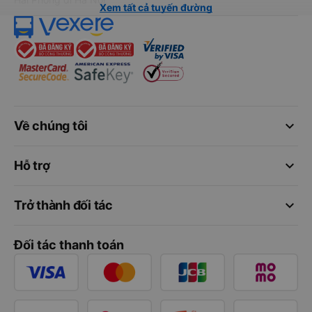
Xem tất cả tuyến đường
keyboard_arrow_down
Về chúng tôi
keyboard_arrow_down
Hỗ trợ
keyboard_arrow_down
Trở thành đối tác
Đối tác thanh toán