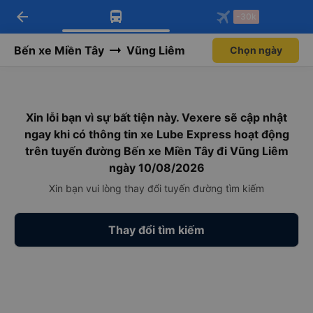
arrow_back
Tải app Vexere ngay!
Tải app Vexere
-30k
Mở app
Mở app
Nhận ưu đãi thành viên độc
-30k/ghế khi đặt vé máy bay qua
quyền
app
Bến xe Miền Tây
Vũng Liêm
Chọn ngày
Xin lỗi bạn vì sự bất tiện này. Vexere sẽ cập nhật
ngay khi có thông tin xe Lube Express hoạt động
trên tuyến đường Bến xe Miền Tây đi Vũng Liêm
ngày 10/08/2026
Xin bạn vui lòng thay đổi tuyến đường tìm kiếm
Thay đổi tìm kiếm