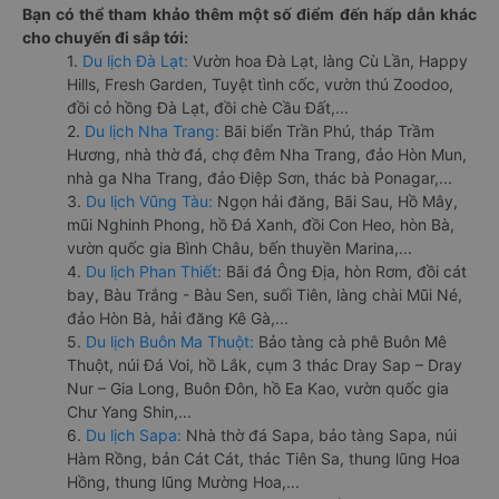
Bạn có thể tham khảo thêm một số điểm đến hấp dẫn khác
cho chuyến đi sắp tới:
1.
Du lịch Đà Lạt:
Vườn hoa Đà Lạt, làng Cù Lần, Happy
Hills, Fresh Garden, Tuyệt tình cốc, vườn thú Zoodoo,
đồi cỏ hồng Đà Lạt, đồi chè Cầu Đất,...
2.
Du lịch Nha Trang:
Bãi biển Trần Phú, tháp Trầm
Hương, nhà thờ đá, chợ đêm Nha Trang, đảo Hòn Mun,
nhà ga Nha Trang, đảo Điệp Sơn, thác bà Ponagar,...
3.
Du lịch Vũng Tàu:
Ngọn hải đăng, Bãi Sau, Hồ Mây,
mũi Nghinh Phong, hồ Đá Xanh, đồi Con Heo, hòn Bà,
vườn quốc gia Bình Châu, bến thuyền Marina,...
4.
Du lịch Phan Thiết:
Bãi đá Ông Địa, hòn Rơm, đồi cát
bay, Bàu Trắng - Bàu Sen, suối Tiên, làng chài Mũi Né,
đảo Hòn Bà, hải đăng Kê Gà,...
5.
Du lịch Buôn Ma Thuột:
Bảo tàng cà phê Buôn Mê
Thuột, núi Đá Voi, hồ Lắk, cụm 3 thác Dray Sap – Dray
Nur – Gia Long, Buôn Đôn, hồ Ea Kao, vườn quốc gia
Chư Yang Shin,...
6.
Du lịch Sapa:
Nhà thờ đá Sapa, bảo tàng Sapa, núi
Hàm Rồng, bản Cát Cát, thác Tiên Sa, thung lũng Hoa
Hồng, thung lũng Mường Hoa,...