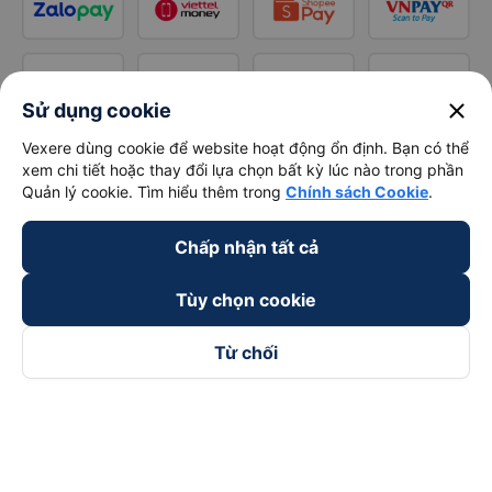
close
Sử dụng cookie
Vexere dùng cookie để website hoạt động ổn định. Bạn có thể
xem chi tiết hoặc thay đổi lựa chọn bất kỳ lúc nào trong phần
Quản lý cookie. Tìm hiểu thêm trong
Chính sách Cookie
.
Chấp nhận tất cả
Tùy chọn cookie
Từ chối
Theo dõi chúng tôi trên
Facebook
Tiktok
Youtube
Công ty TNHH Thương Mại Dịch Vụ Vexere