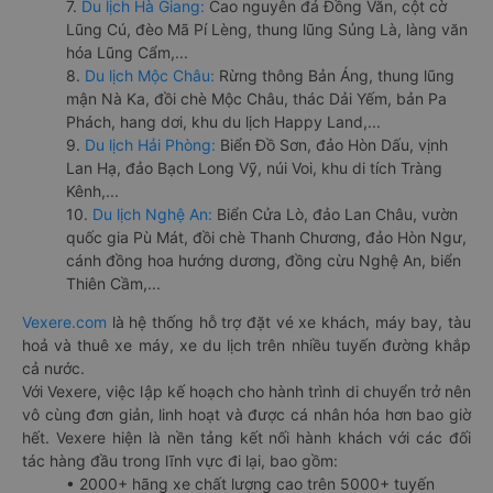
7.
Du lịch Hà Giang:
Cao nguyên đá Đồng Văn, cột cờ
Lũng Cú, đèo Mã Pí Lèng, thung lũng Sủng Là, làng văn
hóa Lũng Cẩm,...
8.
Du lịch Mộc Châu:
Rừng thông Bản Áng, thung lũng
mận Nà Ka, đồi chè Mộc Châu, thác Dải Yếm, bản Pa
Phách, hang dơi, khu du lịch Happy Land,...
9.
Du lịch Hải Phòng:
Biển Đồ Sơn, đảo Hòn Dấu, vịnh
Lan Hạ, đảo Bạch Long Vỹ, núi Voi, khu di tích Tràng
Kênh,...
10.
Du lịch Nghệ An:
Biển Cửa Lò, đảo Lan Châu, vườn
quốc gia Pù Mát, đồi chè Thanh Chương, đảo Hòn Ngư,
cánh đồng hoa hướng dương, đồng cừu Nghệ An, biển
Thiên Cầm,...
Vexere.com
là hệ thống hỗ trợ đặt vé xe khách, máy bay, tàu
hoả và thuê xe máy, xe du lịch trên nhiều tuyến đường khắp
cả nước.
Với Vexere, việc lập kế hoạch cho hành trình di chuyển trở nên
vô cùng đơn giản, linh hoạt và được cá nhân hóa hơn bao giờ
hết. Vexere hiện là nền tảng kết nối hành khách với các đối
tác hàng đầu trong lĩnh vực đi lại, bao gồm:
• 2000+ hãng xe chất lượng cao trên 5000+ tuyến