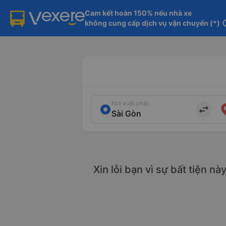
Cam kết hoàn 150% nếu nhà xe

không cung cấp dịch vụ vận chuyển (*)
in
Nơi xuất phát
import_export
Xin lỗi bạn vì sự bất tiện n