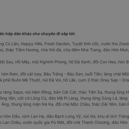
n hấp dẫn khác cho chuyến đi sắp tới:
ng Cù Lần, Happy Hills, Fresh Garden, Tuyệt tình cốc, vườn thú Zoodo
Phú, tháp Trầm Hương, nhà thờ đá, chợ đêm Nha Trang, đảo Hòn Mun,
Bãi Sau, Hồ Mây, mũi Nghinh Phong, hồ Đá Xanh, đồi Con Heo, hòn B
 hòn Rơm, đồi cát bay, Bàu Trắng - Bàu Sen, suối Tiên, làng chài Mũi
à phê Buôn Mê Thuột, núi Đá Voi, hồ Lắk, cụm 3 thác Dray Sap – Dra
o tàng Sapa, núi Hàm Rồng, bản Cát Cát, thác Tiên Sa, thung lũng 
ng Văn, cột cờ Lũng Cú, đèo Mã Pí Lèng, thung lũng Sủng Là, làng 
Áng, thung lũng mận Nà Ka, đồi chè Mộc Châu, thác Dải Yếm, bản P
o Hòn Dấu, vịnh Lan Hạ, đảo Bạch Long Vỹ, núi Voi, khu di tích Tràng
ảo Lan Châu, vườn quốc gia Pù Mát, đồi chè Thanh Chương, đảo Hò