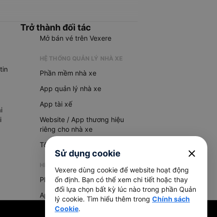
Trở thành đối tác
Mở bán vé trên Vexere
HỆ THỐNG QUẢN LÝ NHÀ XE
tin
Phần mềm nhà xe
App quản lý nhà xe
App tài xế
i
i
Website / App thương hiệu
riêng cho nhà xe
Tổng đài AI
close
Sử dụng cookie
HỆ THỐNG QUẢN LÝ HÀNG HOÁ
Vexere dùng cookie để website hoạt động
Phần mềm quản lý hàng hoá
ổn định. Bạn có thể xem chi tiết hoặc thay
đổi lựa chọn bất kỳ lúc nào trong phần Quản
App quản lý hàng hoá
lý cookie. Tìm hiểu thêm trong
Chính sách
Cookie
.