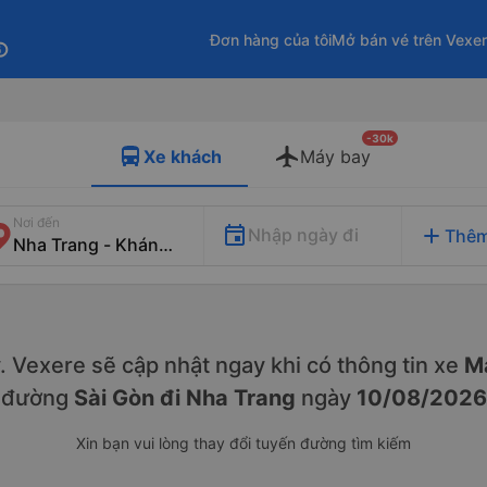
Đơn hàng của tôi
Mở bán vé trên Vexe
fo
-30k
Xe khách
Máy bay
Nơi đến
add
Nhập ngày đi
Thêm
ày. Vexere sẽ cập nhật ngay khi có thông tin xe
Ma
đường
Sài Gòn đi Nha Trang
ngày
10/08/2026
Xin bạn vui lòng thay đổi tuyến đường tìm kiếm