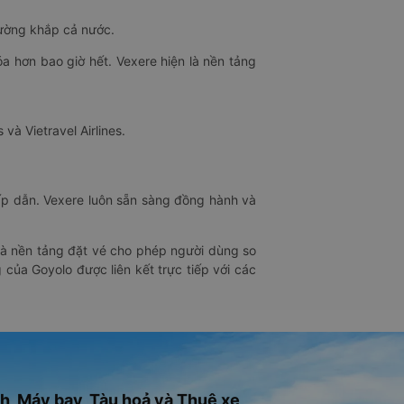
đường khắp cả nước.
óa hơn bao giờ hết. Vexere hiện là nền tảng
 và Vietravel Airlines.
hấp dẫn. Vexere luôn sẵn sàng đồng hành và
 là nền tảng đặt vé cho phép người dùng so
 của Goyolo được liên kết trực tiếp với các
h, Máy bay, Tàu hoả và Thuê xe