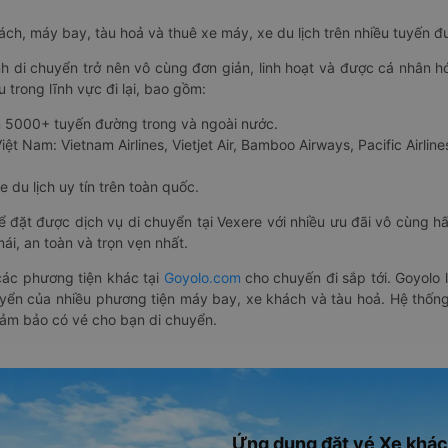
hách, máy bay, tàu hoả và thuê xe máy, xe du lịch trên nhiều tuyến 
nh di chuyển trở nên vô cùng đơn giản, linh hoạt và được cá nhân h
 trong lĩnh vực đi lại, bao gồm:
n 5000+ tuyến đường trong và ngoài nước.
ệt Nam: Vietnam Airlines, Vietjet Air, Bamboo Airways, Pacific Airlines
 du lịch uy tín trên toàn quốc.
thể đặt được dịch vụ di chuyển tại Vexere với nhiều ưu đãi vô cùng 
i, an toàn và trọn vẹn nhất.
ác phương tiện khác tại
Goyolo.com
cho chuyến đi sắp tới. Goyolo
huyển của nhiều phương tiện máy bay, xe khách và tàu hoả. Hệ thống
đảm bảo có vé cho bạn di chuyển.
Ứng dụng đặt vé Xe khác