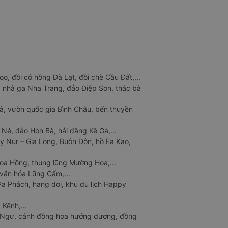
o, đồi cỏ hồng Đà Lạt, đồi chè Cầu Đất,...
 nhà ga Nha Trang, đảo Điệp Sơn, thác bà
à, vườn quốc gia Bình Châu, bến thuyền
 Né, đảo Hòn Bà, hải đăng Kê Gà,...
y Nur – Gia Long, Buôn Đôn, hồ Ea Kao,
Hoa Hồng, thung lũng Mường Hoa,...
văn hóa Lũng Cẩm,...
a Phách, hang dơi, khu du lịch Happy
 Kênh,...
n Ngư, cánh đồng hoa hướng dương, đồng