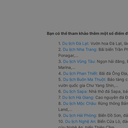
Bạn có thể tham khảo thêm một số điểm đế
1.
Du lịch Đà Lạt:
Vườn hoa Đà Lạt, là
2.
Du lịch Nha Trang:
Bãi biển Trần 
Ponagar,...
3.
Du lịch Vũng Tàu:
Ngọn hải đăng, 
Marina,...
4.
Du lịch Phan Thiết:
Bãi đá Ông Địa,
5.
Du lịch Buôn Ma Thuột:
Bảo tàng c
vườn quốc gia Chư Yang Shin,...
6.
Du lịch Sapa:
Nhà thờ đá Sapa, bả
7.
Du lịch Hà Giang:
Cao nguyên đá Đồ
8.
Du lịch Mộc Châu:
Rừng thông Bản 
Land,...
9.
Du lịch Hải Phòng:
Biển Đồ Sơn, đả
10.
Du lịch Nghệ An:
Biển Cửa Lò, đ
cừu Nghệ An, biển Thiên Cầm,...