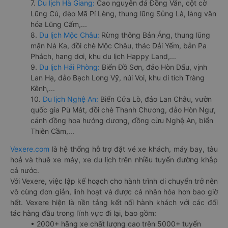
7.
Du lịch Hà Giang:
Cao nguyên đá Đồng Văn, cột cờ
Lũng Cú, đèo Mã Pí Lèng, thung lũng Sủng Là, làng văn
hóa Lũng Cẩm,...
8.
Du lịch Mộc Châu:
Rừng thông Bản Áng, thung lũng
mận Nà Ka, đồi chè Mộc Châu, thác Dải Yếm, bản Pa
Phách, hang dơi, khu du lịch Happy Land,...
9.
Du lịch Hải Phòng:
Biển Đồ Sơn, đảo Hòn Dấu, vịnh
Lan Hạ, đảo Bạch Long Vỹ, núi Voi, khu di tích Tràng
Kênh,...
10.
Du lịch Nghệ An:
Biển Cửa Lò, đảo Lan Châu, vườn
quốc gia Pù Mát, đồi chè Thanh Chương, đảo Hòn Ngư,
cánh đồng hoa hướng dương, đồng cừu Nghệ An, biển
Thiên Cầm,...
Vexere.com
là hệ thống hỗ trợ đặt vé xe khách, máy bay, tàu
hoả và thuê xe máy, xe du lịch trên nhiều tuyến đường khắp
cả nước.
Với Vexere, việc lập kế hoạch cho hành trình di chuyển trở nên
vô cùng đơn giản, linh hoạt và được cá nhân hóa hơn bao giờ
hết. Vexere hiện là nền tảng kết nối hành khách với các đối
tác hàng đầu trong lĩnh vực đi lại, bao gồm:
• 2000+ hãng xe chất lượng cao trên 5000+ tuyến