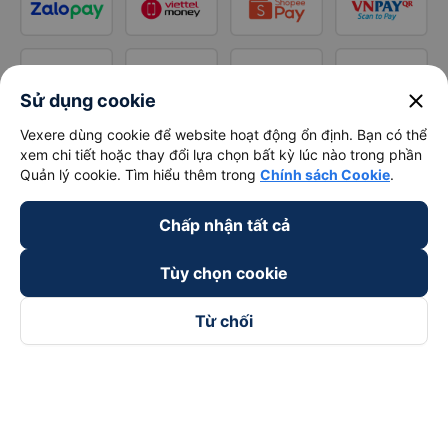
close
Sử dụng cookie
Vexere dùng cookie để website hoạt động ổn định. Bạn có thể
xem chi tiết hoặc thay đổi lựa chọn bất kỳ lúc nào trong phần
Quản lý cookie. Tìm hiểu thêm trong
Chính sách Cookie
.
Chấp nhận tất cả
Tùy chọn cookie
Từ chối
Theo dõi chúng tôi trên
Facebook
Tiktok
Youtube
Công ty TNHH Thương Mại Dịch Vụ Vexere