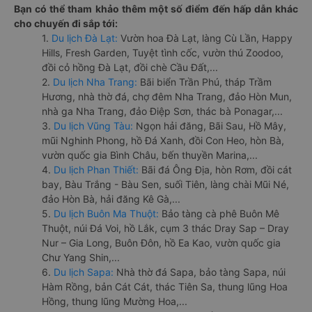
Bạn có thể tham khảo thêm một số điểm đến hấp dẫn khác
cho chuyến đi sắp tới:
1.
Du lịch Đà Lạt:
Vườn hoa Đà Lạt, làng Cù Lần, Happy
Hills, Fresh Garden, Tuyệt tình cốc, vườn thú Zoodoo,
đồi cỏ hồng Đà Lạt, đồi chè Cầu Đất,...
2.
Du lịch Nha Trang:
Bãi biển Trần Phú, tháp Trầm
Hương, nhà thờ đá, chợ đêm Nha Trang, đảo Hòn Mun,
nhà ga Nha Trang, đảo Điệp Sơn, thác bà Ponagar,...
3.
Du lịch Vũng Tàu:
Ngọn hải đăng, Bãi Sau, Hồ Mây,
mũi Nghinh Phong, hồ Đá Xanh, đồi Con Heo, hòn Bà,
vườn quốc gia Bình Châu, bến thuyền Marina,...
4.
Du lịch Phan Thiết:
Bãi đá Ông Địa, hòn Rơm, đồi cát
bay, Bàu Trắng - Bàu Sen, suối Tiên, làng chài Mũi Né,
đảo Hòn Bà, hải đăng Kê Gà,...
5.
Du lịch Buôn Ma Thuột:
Bảo tàng cà phê Buôn Mê
Thuột, núi Đá Voi, hồ Lắk, cụm 3 thác Dray Sap – Dray
Nur – Gia Long, Buôn Đôn, hồ Ea Kao, vườn quốc gia
Chư Yang Shin,...
6.
Du lịch Sapa:
Nhà thờ đá Sapa, bảo tàng Sapa, núi
Hàm Rồng, bản Cát Cát, thác Tiên Sa, thung lũng Hoa
Hồng, thung lũng Mường Hoa,...