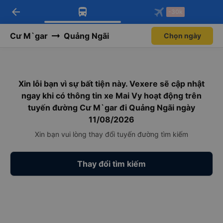
arrow_back
Tải app Vexere ngay!
Tải app Vexere
-30k
Mở app
Mở app
Nhận ưu đãi thành viên độc
-30k/ghế khi đặt vé máy bay qua
quyền
app
Cư M`gar
Quảng Ngãi
Chọn ngày
Xin lỗi bạn vì sự bất tiện này. Vexere sẽ cập nhật
ngay khi có thông tin xe Mai Vy hoạt động trên
tuyến đường Cư M`gar đi Quảng Ngãi ngày
11/08/2026
Xin bạn vui lòng thay đổi tuyến đường tìm kiếm
Thay đổi tìm kiếm