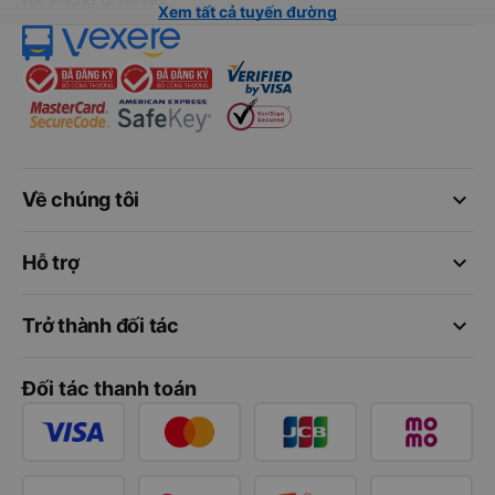
Xem tất cả tuyến đường
keyboard_arrow_down
Về chúng tôi
keyboard_arrow_down
Hỗ trợ
keyboard_arrow_down
Trở thành đối tác
Đối tác thanh toán