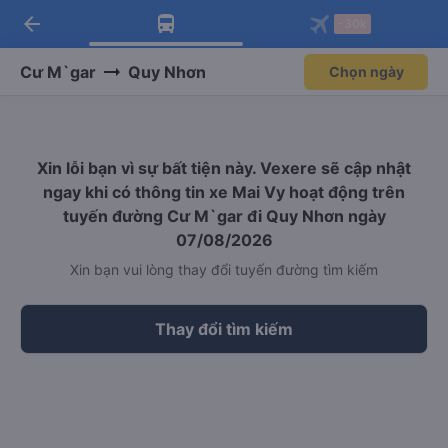
arrow_back
Tải app Vexere ngay!
Tải app Vexere
-30k
Mở app
Mở app
Nhận ưu đãi thành viên độc
-30k/ghế khi đặt vé máy bay qua
quyền
app
Cư M`gar
Quy Nhơn
Chọn ngày
Xin lỗi bạn vì sự bất tiện này. Vexere sẽ cập nhật
ngay khi có thông tin xe Mai Vy hoạt động trên
tuyến đường Cư M`gar đi Quy Nhơn ngày
07/08/2026
Xin bạn vui lòng thay đổi tuyến đường tìm kiếm
Thay đổi tìm kiếm