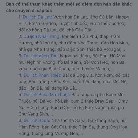
Bạn có thể tham khảo thêm một số điểm đến hấp dẫn khác
cho chuyến đi sắp tới:
1.
Du lịch Đà Lạt:
Vườn hoa Đà Lạt, làng Cù Lần, Happy
Hills, Fresh Garden, Tuyệt tình cốc, vườn thú Zoodoo,
đồi cỏ hồng Đà Lạt, đồi chè Cầu Đất,...
2.
Du lịch Nha Trang:
Bãi biển Trần Phú, tháp Trầm
Hương, nhà thờ đá, chợ đêm Nha Trang, đảo Hòn Mun,
nhà ga Nha Trang, đảo Điệp Sơn, thác bà Ponagar,...
3.
Du lịch Vũng Tàu:
Ngọn hải đăng, Bãi Sau, Hồ Mây,
mũi Nghinh Phong, hồ Đá Xanh, đồi Con Heo, hòn Bà,
vườn quốc gia Bình Châu, bến thuyền Marina,...
4.
Du lịch Phan Thiết:
Bãi đá Ông Địa, hòn Rơm, đồi cát
bay, Bàu Trắng - Bàu Sen, suối Tiên, làng chài Mũi Né,
đảo Hòn Bà, hải đăng Kê Gà,...
5.
Du lịch Buôn Ma Thuột:
Bảo tàng cà phê Buôn Mê
Thuột, núi Đá Voi, hồ Lắk, cụm 3 thác Dray Sap – Dray
Nur – Gia Long, Buôn Đôn, hồ Ea Kao, vườn quốc gia
Chư Yang Shin,...
6.
Du lịch Sapa:
Nhà thờ đá Sapa, bảo tàng Sapa, núi
Hàm Rồng, bản Cát Cát, thác Tiên Sa, thung lũng Hoa
Hồng, thung lũng Mường Hoa,...