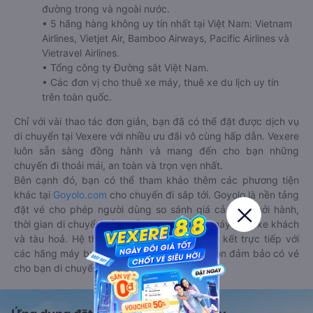
đường trong và ngoài nước.
• 5 hãng hàng không uy tín nhất tại Việt Nam: Vietnam
Airlines, Vietjet Air, Bamboo Airways, Pacific Airlines và
Vietravel Airlines.
• Tổng công ty Đường sắt Việt Nam.
• Các đơn vị cho thuê xe máy, thuê xe du lịch uy tín
trên toàn quốc.
Chỉ với vài thao tác đơn giản, bạn đã có thể đặt được dịch vụ
di chuyển tại Vexere với nhiều ưu đãi vô cùng hấp dẫn. Vexere
luôn sẵn sàng đồng hành và mang đến cho bạn những
chuyến đi thoải mái, an toàn và trọn vẹn nhất.
Bên cạnh đó, bạn có thể tham khảo thêm các phương tiện
khác tại
Goyolo.com
cho chuyến đi sắp tới. Goyolo là nền tảng
đặt vé cho phép người dùng so sánh giá cả, giờ khởi hành,
thời gian di chuyển của nhiều phương tiện máy bay, xe khách
và tàu hoả. Hệ thống của Goyolo được liên kết trực tiếp với
các hãng máy bay, xe khách và tàu hoả, luôn đảm bảo có vé
cho bạn di chuyển.