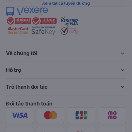
Xem tất cả tuyến đường
keyboard_arrow_down
Về chúng tôi
keyboard_arrow_down
Hỗ trợ
keyboard_arrow_down
Trở thành đối tác
Đối tác thanh toán