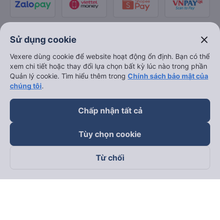
close
Sử dụng cookie
Vexere dùng cookie để website hoạt động ổn định. Bạn có thể
xem chi tiết hoặc thay đổi lựa chọn bất kỳ lúc nào trong phần
Quản lý cookie. Tìm hiểu thêm trong
Chính sách bảo mật của
chúng tôi
.
Chấp nhận tất cả
Tùy chọn cookie
Từ chối
Theo dõi chúng tôi trên
Facebook
Tiktok
Youtube
Công ty TNHH Thương Mại Dịch Vụ Vexere