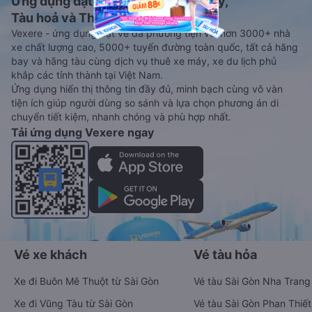
Ứng dụng đặt vé Xe khách, Máy bay,
Tàu hoả và Thuê xe
Vexere - ứng dụng đặt vé đa phương tiện với hơn 3000+ nhà
xe chất lượng cao, 5000+ tuyến đường toàn quốc, tất cả hãng
bay và hãng tàu cùng dịch vụ thuê xe máy, xe du lịch phủ
khắp các tỉnh thành tại Việt Nam.
Ứng dụng hiển thị thông tin đầy đủ, minh bạch cùng vô vàn
tiện ích giúp người dùng so sánh và lựa chọn phương án di
chuyển tiết kiệm, nhanh chóng và phù hợp nhất.
Tải ứng dụng Vexere ngay
Vé xe khách
Vé tàu hỏa
Xe đi Buôn Mê Thuột từ Sài Gòn
Vé tàu Sài Gòn Nha Trang
Xe đi Vũng Tàu từ Sài Gòn
Vé tàu Sài Gòn Phan Thiết