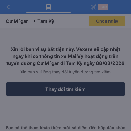
arrow_back
Tải app Vexere ngay!
Tải app Vexere
-30k
Mở app
Mở app
Nhận ưu đãi thành viên độc
-30k/ghế khi đặt vé máy bay qua
quyền
app
Cư M`gar
Tam Kỳ
Chọn ngày
Xin lỗi bạn vì sự bất tiện này. Vexere sẽ cập nhật
ngay khi có thông tin xe Mai Vy hoạt động trên
tuyến đường Cư M`gar đi Tam Kỳ ngày 08/08/2026
Xin bạn vui lòng thay đổi tuyến đường tìm kiếm
Thay đổi tìm kiếm
Bạn có thể tham khảo thêm một số điểm đến hấp dẫn khác