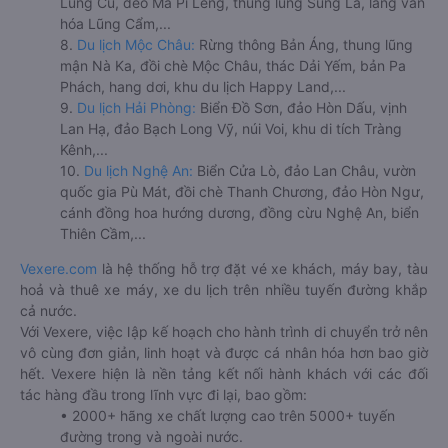
Lũng Cú, đèo Mã Pí Lèng, thung lũng Sủng Là, làng văn
hóa Lũng Cẩm,...
8.
Du lịch Mộc Châu:
Rừng thông Bản Áng, thung lũng
mận Nà Ka, đồi chè Mộc Châu, thác Dải Yếm, bản Pa
Phách, hang dơi, khu du lịch Happy Land,...
9.
Du lịch Hải Phòng:
Biển Đồ Sơn, đảo Hòn Dấu, vịnh
Lan Hạ, đảo Bạch Long Vỹ, núi Voi, khu di tích Tràng
Kênh,...
10.
Du lịch Nghệ An:
Biển Cửa Lò, đảo Lan Châu, vườn
quốc gia Pù Mát, đồi chè Thanh Chương, đảo Hòn Ngư,
cánh đồng hoa hướng dương, đồng cừu Nghệ An, biển
Thiên Cầm,...
Vexere.com
là hệ thống hỗ trợ đặt vé xe khách, máy bay, tàu
hoả và thuê xe máy, xe du lịch trên nhiều tuyến đường khắp
cả nước.
Với Vexere, việc lập kế hoạch cho hành trình di chuyển trở nên
vô cùng đơn giản, linh hoạt và được cá nhân hóa hơn bao giờ
hết. Vexere hiện là nền tảng kết nối hành khách với các đối
tác hàng đầu trong lĩnh vực đi lại, bao gồm:
• 2000+ hãng xe chất lượng cao trên 5000+ tuyến
đường trong và ngoài nước.