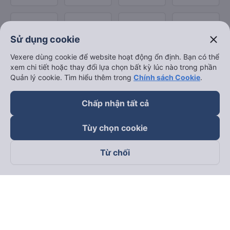
close
Sử dụng cookie
Vexere dùng cookie để website hoạt động ổn định. Bạn có thể
xem chi tiết hoặc thay đổi lựa chọn bất kỳ lúc nào trong phần
Quản lý cookie. Tìm hiểu thêm trong
Chính sách Cookie
.
Chấp nhận tất cả
Tùy chọn cookie
Từ chối
Theo dõi chúng tôi trên
Facebook
Tiktok
Youtube
Công ty TNHH Thương Mại Dịch Vụ Vexere