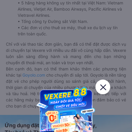
• 5 hãng hàng không uy tín nhất tại Việt Nam: Vietnam
Airlines, Vietjet Air, Bamboo Airways, Pacific Airlines và
Vietravel Airlines.
• Tổng công ty Đường sắt Việt Nam.
• Các đơn vị cho thuê xe máy, thuê xe du lịch uy tín
trên toàn quốc.
Chỉ với vài thao tác đơn giản, bạn đã có thể đặt được dịch vụ
di chuyển tại Vexere với nhiều ưu đãi vô cùng hấp dẫn. Vexere
luôn sẵn sàng đồng hành và mang đến cho bạn những
chuyến đi thoải mái, an toàn và trọn vẹn nhất.
Bên cạnh đó, bạn có thể tham khảo thêm các phương tiện
khác tại
Goyolo.com
cho chuyến đi sắp tới. Goyolo là nền tảng
đặt vé cho phép người dùng so sánh giá cả, giờ khởi hành,
thời gian di chuyển của nhiều phương tiện máy bay, xe khách
và tàu hoả. Hệ thống của Goyolo được liên kết trực tiếp với
các hãng máy bay, xe khách và tàu hoả, luôn đảm bảo có vé
cho bạn di chuyển.
Ứng dụng đặt vé Xe khách, Máy bay,