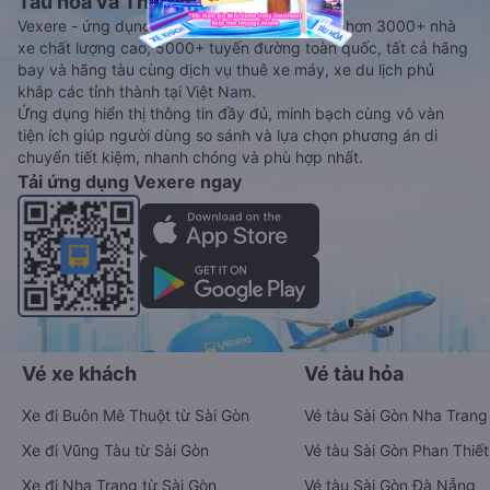
Tàu hoả và Thuê xe
Vexere - ứng dụng đặt vé đa phương tiện với hơn 3000+ nhà
xe chất lượng cao, 5000+ tuyến đường toàn quốc, tất cả hãng
bay và hãng tàu cùng dịch vụ thuê xe máy, xe du lịch phủ
khắp các tỉnh thành tại Việt Nam.
Ứng dụng hiển thị thông tin đầy đủ, minh bạch cùng vô vàn
tiện ích giúp người dùng so sánh và lựa chọn phương án di
chuyển tiết kiệm, nhanh chóng và phù hợp nhất.
Tải ứng dụng Vexere ngay
Vé xe khách
Vé tàu hỏa
Xe đi Buôn Mê Thuột từ Sài Gòn
Vé tàu Sài Gòn Nha Trang
Xe đi Vũng Tàu từ Sài Gòn
Vé tàu Sài Gòn Phan Thiết
Xe đi Nha Trang từ Sài Gòn
Vé tàu Sài Gòn Đà Nẵng