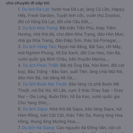
cho chuyến đi sắp tới:
1.
Du lịch Đà Lạt:
Vườn hoa Đà Lạt, làng Cù Lần, Happy
Hills, Fresh Garden, Tuyệt tình cốc, vườn thú Zoodoo,
đồi cỏ hồng Đà Lạt, đồi chè Cầu Đất,...
2.
Du lịch Nha Trang:
Bãi biển Trần Phú, tháp Trầm
Hương, nhà thờ đá, chợ đêm Nha Trang, đảo Hòn Mun,
nhà ga Nha Trang, đảo Điệp Sơn, thác bà Ponagar,...
3.
Du lịch Vũng Tàu:
Ngọn hải đăng, Bãi Sau, Hồ Mây,
mũi Nghinh Phong, hồ Đá Xanh, đồi Con Heo, hòn Bà,
vườn quốc gia Bình Châu, bến thuyền Marina,...
4.
Du lịch Phan Thiết:
Bãi đá Ông Địa, hòn Rơm, đồi cát
bay, Bàu Trắng - Bàu Sen, suối Tiên, làng chài Mũi Né,
đảo Hòn Bà, hải đăng Kê Gà,...
5.
Du lịch Buôn Ma Thuột:
Bảo tàng cà phê Buôn Mê
Thuột, núi Đá Voi, hồ Lắk, cụm 3 thác Dray Sap – Dray
Nur – Gia Long, Buôn Đôn, hồ Ea Kao, vườn quốc gia
Chư Yang Shin,...
6.
Du lịch Sapa:
Nhà thờ đá Sapa, bảo tàng Sapa, núi
Hàm Rồng, bản Cát Cát, thác Tiên Sa, thung lũng Hoa
Hồng, thung lũng Mường Hoa,...
7.
Du lịch Hà Giang:
Cao nguyên đá Đồng Văn, cột cờ