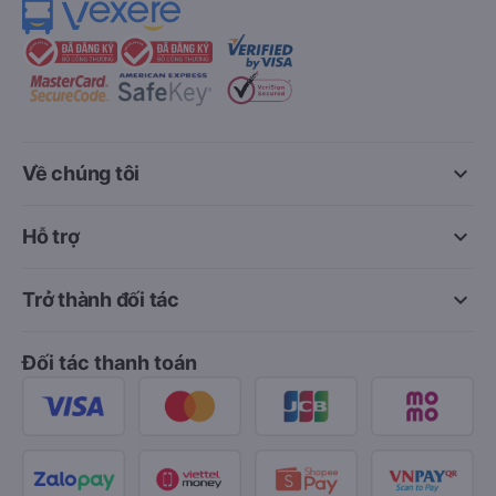
keyboard_arrow_down
Về chúng tôi
keyboard_arrow_down
Hỗ trợ
keyboard_arrow_down
Trở thành đối tác
Đối tác thanh toán