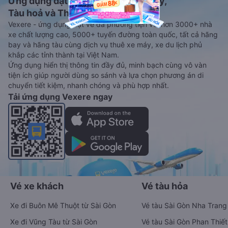
Ứng dụng đặt vé Xe khách, Máy bay,
Tàu hoả và Thuê xe
Vexere - ứng dụng đặt vé đa phương tiện với hơn 3000+ nhà
xe chất lượng cao, 5000+ tuyến đường toàn quốc, tất cả hãng
bay và hãng tàu cùng dịch vụ thuê xe máy, xe du lịch phủ
khắp các tỉnh thành tại Việt Nam.
Ứng dụng hiển thị thông tin đầy đủ, minh bạch cùng vô vàn
tiện ích giúp người dùng so sánh và lựa chọn phương án di
chuyển tiết kiệm, nhanh chóng và phù hợp nhất.
Tải ứng dụng Vexere ngay
Vé xe khách
Vé tàu hỏa
Xe đi Buôn Mê Thuột từ Sài Gòn
Vé tàu Sài Gòn Nha Trang
Xe đi Vũng Tàu từ Sài Gòn
Vé tàu Sài Gòn Phan Thiết