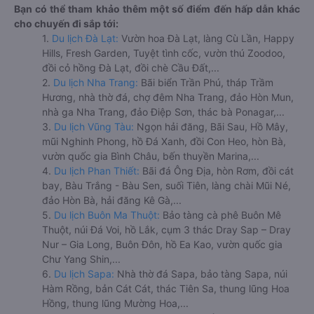
Bạn có thể tham khảo thêm một số điểm đến hấp dẫn khác
cho chuyến đi sắp tới:
1.
Du lịch Đà Lạt:
Vườn hoa Đà Lạt, làng Cù Lần, Happy
Hills, Fresh Garden, Tuyệt tình cốc, vườn thú Zoodoo,
đồi cỏ hồng Đà Lạt, đồi chè Cầu Đất,...
2.
Du lịch Nha Trang:
Bãi biển Trần Phú, tháp Trầm
Hương, nhà thờ đá, chợ đêm Nha Trang, đảo Hòn Mun,
nhà ga Nha Trang, đảo Điệp Sơn, thác bà Ponagar,...
3.
Du lịch Vũng Tàu:
Ngọn hải đăng, Bãi Sau, Hồ Mây,
mũi Nghinh Phong, hồ Đá Xanh, đồi Con Heo, hòn Bà,
vườn quốc gia Bình Châu, bến thuyền Marina,...
4.
Du lịch Phan Thiết:
Bãi đá Ông Địa, hòn Rơm, đồi cát
bay, Bàu Trắng - Bàu Sen, suối Tiên, làng chài Mũi Né,
đảo Hòn Bà, hải đăng Kê Gà,...
5.
Du lịch Buôn Ma Thuột:
Bảo tàng cà phê Buôn Mê
Thuột, núi Đá Voi, hồ Lắk, cụm 3 thác Dray Sap – Dray
Nur – Gia Long, Buôn Đôn, hồ Ea Kao, vườn quốc gia
Chư Yang Shin,...
6.
Du lịch Sapa:
Nhà thờ đá Sapa, bảo tàng Sapa, núi
Hàm Rồng, bản Cát Cát, thác Tiên Sa, thung lũng Hoa
Hồng, thung lũng Mường Hoa,...