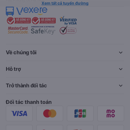
Xem tất cả tuyến đường
keyboard_arrow_down
Về chúng tôi
keyboard_arrow_down
Hỗ trợ
keyboard_arrow_down
Trở thành đối tác
Đối tác thanh toán