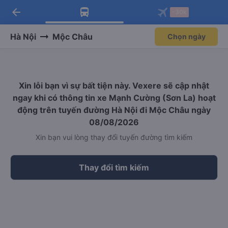
arrow_back
Tải app Vexere ngay!
Tải app Vexere
-30k
Mở app
Mở app
Nhận ưu đãi thành viên độc
-30k/ghế khi đặt vé máy bay qua
quyền
app
Hà Nội
Mộc Châu
Chọn ngày
Xin lỗi bạn vì sự bất tiện này. Vexere sẽ cập nhật
ngay khi có thông tin xe Mạnh Cường (Sơn La) hoạt
động trên tuyến đường Hà Nội đi Mộc Châu ngày
08/08/2026
Xin bạn vui lòng thay đổi tuyến đường tìm kiếm
Thay đổi tìm kiếm