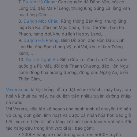
7.
Du lịch Hà Giang:
Cao nguyên đá Đồng Văn, cột cờ
Lũng Cú, đèo Mã Pí Lèng, thung lũng Sủng Là, làng văn
hóa Lũng Cẩm,...
8.
Du lịch Mộc Châu:
Rừng thông Bản Áng, thung lũng
mận Nà Ka, đồi chè Mộc Châu, thác Dải Yếm, bản Pa
Phách, hang dơi, khu du lịch Happy Land,...
9.
Du lịch Hải Phòng:
Biển Đồ Sơn, đảo Hòn Dấu, vịnh
Lan Hạ, đảo Bạch Long Vỹ, núi Voi, khu di tích Tràng
Kênh,...
10.
Du lịch Nghệ An:
Biển Cửa Lò, đảo Lan Châu, vườn
quốc gia Pù Mát, đồi chè Thanh Chương, đảo Hòn Ngư,
cánh đồng hoa hướng dương, đồng cừu Nghệ An, biển
Thiên Cầm,...
Vexere.com
là hệ thống hỗ trợ đặt vé xe khách, máy bay, tàu
hoả và thuê xe máy, xe du lịch trên nhiều tuyến đường khắp
cả nước.
Với Vexere, việc lập kế hoạch cho hành trình di chuyển trở nên
vô cùng đơn giản, linh hoạt và được cá nhân hóa hơn bao giờ
hết. Vexere hiện là nền tảng kết nối hành khách với các đối
tác hàng đầu trong lĩnh vực đi lại, bao gồm:
• 2000+ hãng xe chất lượng cao trên 5000+ tuyến