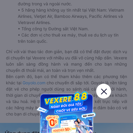
đường trong và ngoài nước.
• 5 hãng hàng không uy tín nhất tại Việt Nam: Vietnam
Airlines, Vietjet Air, Bamboo Airways, Pacific Airlines và
Vietravel Airlines.
• Tổng công ty Đường sắt Việt Nam.
• Các đơn vị cho thuê xe máy, thuê xe du lịch uy tín
trên toàn quốc.
Chỉ với vài thao tác đơn giản, bạn đã có thể đặt được dịch vụ
di chuyển tại Vexere với nhiều ưu đãi vô cùng hấp dẫn. Vexere
luôn sẵn sàng đồng hành và mang đến cho bạn những
chuyến đi thoải mái, an toàn và trọn vẹn nhất.
Bên cạnh đó, bạn có thể tham khảo thêm các phương tiện
khác tại
Goyolo.com
cho chuyến đi sắp tới. Goyolo là nền tảng
đặt vé cho phép người dùng so sánh giá cả, giờ khởi hành,
thời gian di chuyển của nhiều phương tiện máy bay, xe khách
và tàu hoả. Hệ thống của Goyolo được liên kết trực tiếp với
các hãng máy bay, xe khách và tàu hoả, luôn đảm bảo có vé
cho bạn di chuyển.