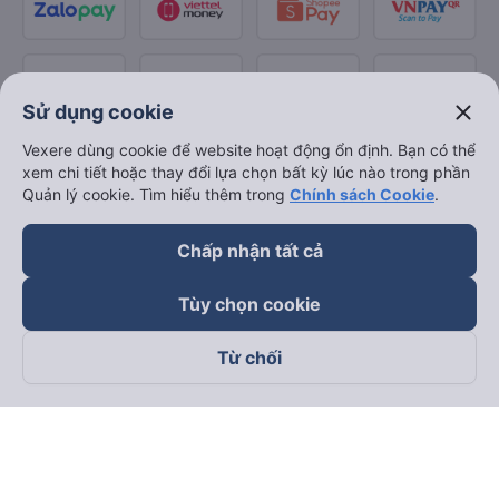
close
Sử dụng cookie
Vexere dùng cookie để website hoạt động ổn định. Bạn có thể
xem chi tiết hoặc thay đổi lựa chọn bất kỳ lúc nào trong phần
Quản lý cookie. Tìm hiểu thêm trong
Chính sách Cookie
.
Chấp nhận tất cả
Tùy chọn cookie
Từ chối
Theo dõi chúng tôi trên
Facebook
Tiktok
Youtube
Công ty TNHH Thương Mại Dịch Vụ Vexere