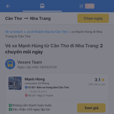
arrow_back
Tải app Vexere ngay!
Tải app Vexere
-30k
Mở app
Mở app
Nhận ưu đãi thành viên độc
-30k/ghế khi đặt vé máy bay qua
quyền
app
Cần Thơ
Nha Trang
Chọn ngày
Vé xe khách
xe đi Khánh Hòa từ Cần Thơ
xe Mạnh Hùng đi Nha
Trang từ Cần Thơ
Vé xe Mạnh Hùng từ Cần Thơ đi Nha Trang
: 2
chuyến mỗi ngày
Vexere Team
Ngày cập nhật: 08/08/2026
Mạnh Hùng
3.1
Limousine 24 Phòng
(380 đánh giá)
13:55 • Bến xe trung tâm Cần Thơ
10 giờ 25 phút
00:20 • Ngã 3 Thành
Không cần thanh toán trước
Xem giá
Xác nhận chỗ ngay lập tức