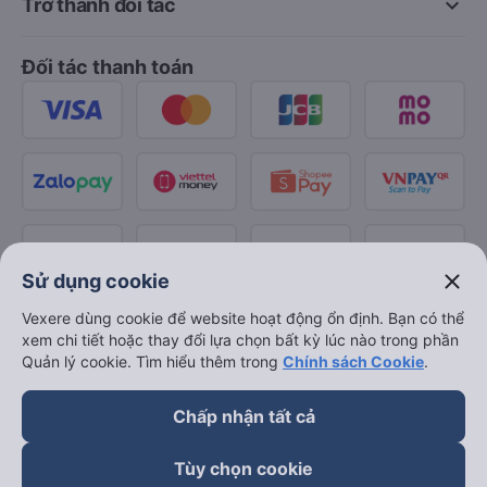
keyboard_arrow_down
Trở thành đối tác
Đối tác thanh toán
close
Sử dụng cookie
Vexere dùng cookie để website hoạt động ổn định. Bạn có thể
xem chi tiết hoặc thay đổi lựa chọn bất kỳ lúc nào trong phần
Quản lý cookie. Tìm hiểu thêm trong
Chính sách Cookie
.
Chấp nhận tất cả
Tùy chọn cookie