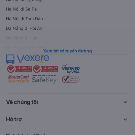
Hà Nội đi Sa Pa
Hà Nội đi Tam Đảo
Đà Nẵng đi Hội An
Đà Nẵng đi Huế
Hải Phòng đi Hà Nội
Xem tất cả tuyến đường
keyboard_arrow_down
Về chúng tôi
keyboard_arrow_down
Hỗ trợ