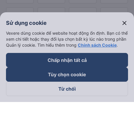
close
Sử dụng cookie
Vexere dùng cookie để website hoạt động ổn định. Bạn có thể
xem chi tiết hoặc thay đổi lựa chọn bất kỳ lúc nào trong phần
Quản lý cookie. Tìm hiểu thêm trong
Chính sách Cookie
.
Chấp nhận tất cả
Tùy chọn cookie
Từ chối
Theo dõi chúng tôi trên
Facebook
Tiktok
Youtube
Công ty TNHH Thương Mại Dịch Vụ Vexere