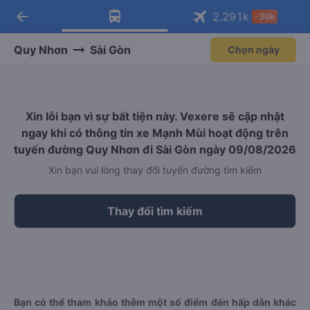
arrow_back
Tải app Vexere ngay!
Tải app Vexere
2.291
k
-30k
Mở app
Mở app
Nhận ưu đãi thành viên độc
-30k/ghế khi đặt vé máy bay qua
quyền
app
Quy Nhơn
Sài Gòn
Chọn ngày
Xin lỗi bạn vì sự bất tiện này. Vexere sẽ cập nhật
ngay khi có thông tin xe Mạnh Mùi hoạt động trên
tuyến đường Quy Nhơn đi Sài Gòn ngày 09/08/2026
Xin bạn vui lòng thay đổi tuyến đường tìm kiếm
Thay đổi tìm kiếm
Bạn có thể tham khảo thêm một số điểm đến hấp dẫn khác