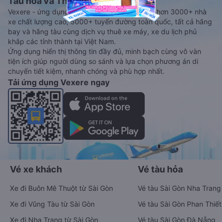
Tàu hoả và Thuê xe
Vexere - ứng dụng đặt vé đa phương tiện với hơn 3000+ nhà
xe chất lượng cao, 5000+ tuyến đường toàn quốc, tất cả hãng
bay và hãng tàu cùng dịch vụ thuê xe máy, xe du lịch phủ
khắp các tỉnh thành tại Việt Nam.
Ứng dụng hiển thị thông tin đầy đủ, minh bạch cùng vô vàn
tiện ích giúp người dùng so sánh và lựa chọn phương án di
chuyển tiết kiệm, nhanh chóng và phù hợp nhất.
Tải ứng dụng Vexere ngay
Vé xe khách
Vé tàu hỏa
Xe đi Buôn Mê Thuột từ Sài Gòn
Vé tàu Sài Gòn Nha Trang
Xe đi Vũng Tàu từ Sài Gòn
Vé tàu Sài Gòn Phan Thiết
Xe đi Nha Trang từ Sài Gòn
Vé tàu Sài Gòn Đà Nẵng