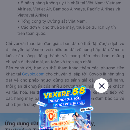
• 5 hãng hàng không uy tín nhất tại Việt Nam: Vietnam
Airlines, Vietjet Air, Bamboo Airways, Pacific Airlines và
Vietravel Airlines.
• Tổng công ty Đường sắt Việt Nam.
• Các đơn vị cho thuê xe máy, thuê xe du lịch uy tín
trên toàn quốc.
Chỉ với vài thao tác đơn giản, bạn đã có thể đặt được dịch vụ
di chuyển tại Vexere với nhiều ưu đãi vô cùng hấp dẫn. Vexere
luôn sẵn sàng đồng hành và mang đến cho bạn những
chuyến đi thoải mái, an toàn và trọn vẹn nhất.
Bên cạnh đó, bạn có thể tham khảo thêm các phương tiện
khác tại
Goyolo.com
cho chuyến đi sắp tới. Goyolo là nền tảng
đặt vé cho phép người dùng so sánh giá cả, giờ khởi hành,
thời gian di chuyển của nhiều phương tiện máy bay, xe khách
và tàu hoả. Hệ thống của Goyolo được liên kết trực tiếp với
các hãng máy bay, xe khách và tàu hoả, luôn đảm bảo có vé
cho bạn di chuyển.
Ứng dụng đặt vé Xe khách, Máy bay,