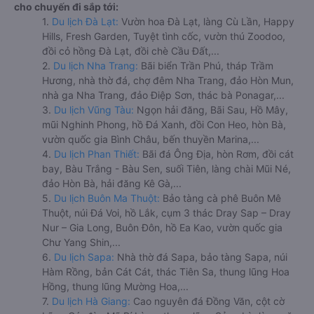
cho chuyến đi sắp tới:
1.
Du lịch Đà Lạt:
Vườn hoa Đà Lạt, làng Cù Lần, Happy
Hills, Fresh Garden, Tuyệt tình cốc, vườn thú Zoodoo,
đồi cỏ hồng Đà Lạt, đồi chè Cầu Đất,...
2.
Du lịch Nha Trang:
Bãi biển Trần Phú, tháp Trầm
Hương, nhà thờ đá, chợ đêm Nha Trang, đảo Hòn Mun,
nhà ga Nha Trang, đảo Điệp Sơn, thác bà Ponagar,...
3.
Du lịch Vũng Tàu:
Ngọn hải đăng, Bãi Sau, Hồ Mây,
mũi Nghinh Phong, hồ Đá Xanh, đồi Con Heo, hòn Bà,
vườn quốc gia Bình Châu, bến thuyền Marina,...
4.
Du lịch Phan Thiết:
Bãi đá Ông Địa, hòn Rơm, đồi cát
bay, Bàu Trắng - Bàu Sen, suối Tiên, làng chài Mũi Né,
đảo Hòn Bà, hải đăng Kê Gà,...
5.
Du lịch Buôn Ma Thuột:
Bảo tàng cà phê Buôn Mê
Thuột, núi Đá Voi, hồ Lắk, cụm 3 thác Dray Sap – Dray
Nur – Gia Long, Buôn Đôn, hồ Ea Kao, vườn quốc gia
Chư Yang Shin,...
6.
Du lịch Sapa:
Nhà thờ đá Sapa, bảo tàng Sapa, núi
Hàm Rồng, bản Cát Cát, thác Tiên Sa, thung lũng Hoa
Hồng, thung lũng Mường Hoa,...
7.
Du lịch Hà Giang:
Cao nguyên đá Đồng Văn, cột cờ