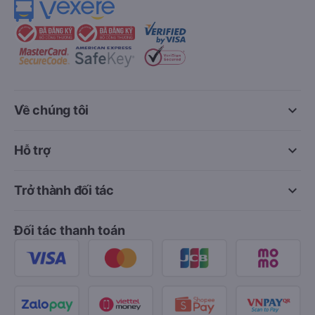
keyboard_arrow_down
Về chúng tôi
keyboard_arrow_down
Hỗ trợ
keyboard_arrow_down
Trở thành đối tác
Đối tác thanh toán