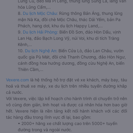
Lũng Cú, đèo Mã Pí Lèng, thung lũng Sủng Là, làng văn
hóa Lũng Cẩm,...
8.
Du lịch Mộc Châu:
Rừng thông Bản Áng, thung lũng
mận Nà Ka, đồi chè Mộc Châu, thác Dải Yếm, bản Pa
Phách, hang dơi, khu du lịch Happy Land,...
9.
Du lịch Hải Phòng:
Biển Đồ Sơn, đảo Hòn Dấu, vịnh
Lan Hạ, đảo Bạch Long Vỹ, núi Voi, khu di tích Tràng
Kênh,...
10.
Du lịch Nghệ An:
Biển Cửa Lò, đảo Lan Châu, vườn
quốc gia Pù Mát, đồi chè Thanh Chương, đảo Hòn Ngư,
cánh đồng hoa hướng dương, đồng cừu Nghệ An, biển
Thiên Cầm,...
Vexere.com
là hệ thống hỗ trợ đặt vé xe khách, máy bay, tàu
hoả và thuê xe máy, xe du lịch trên nhiều tuyến đường khắp
cả nước.
Với Vexere, việc lập kế hoạch cho hành trình di chuyển trở nên
vô cùng đơn giản, linh hoạt và được cá nhân hóa hơn bao giờ
hết. Vexere hiện là nền tảng kết nối hành khách với các đối
tác hàng đầu trong lĩnh vực đi lại, bao gồm:
• 2000+ hãng xe chất lượng cao trên 5000+ tuyến
đường trong và ngoài nước.