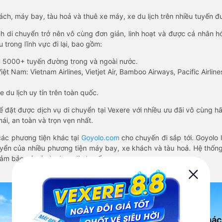
hách, máy bay, tàu hoả và thuê xe máy, xe du lịch trên nhiều tuyến 
nh di chuyển trở nên vô cùng đơn giản, linh hoạt và được cá nhân h
 trong lĩnh vực đi lại, bao gồm:
n 5000+ tuyến đường trong và ngoài nước.
ệt Nam: Vietnam Airlines, Vietjet Air, Bamboo Airways, Pacific Airlines
 du lịch uy tín trên toàn quốc.
thể đặt được dịch vụ di chuyển tại Vexere với nhiều ưu đãi vô cùng 
i, an toàn và trọn vẹn nhất.
ác phương tiện khác tại
Goyolo.com
cho chuyến đi sắp tới. Goyolo
huyển của nhiều phương tiện máy bay, xe khách và tàu hoả. Hệ thống
đảm bảo có vé cho bạn di chuyển.
Ứng dụng đặt vé Xe khác