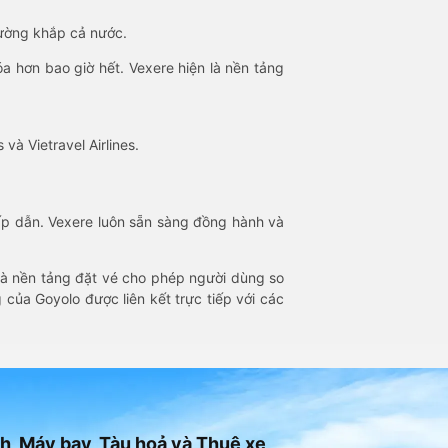
đường khắp cả nước.
óa hơn bao giờ hết. Vexere hiện là nền tảng
 và Vietravel Airlines.
hấp dẫn. Vexere luôn sẵn sàng đồng hành và
 là nền tảng đặt vé cho phép người dùng so
 của Goyolo được liên kết trực tiếp với các
h, Máy bay, Tàu hoả và Thuê xe