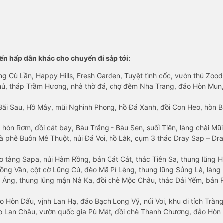
n hấp dẫn khác cho chuyến đi sắp tới:
ng Cù Lần, Happy Hills, Fresh Garden, Tuyệt tình cốc, vườn thú Zoodo
Phú, tháp Trầm Hương, nhà thờ đá, chợ đêm Nha Trang, đảo Hòn Mun,
Bãi Sau, Hồ Mây, mũi Nghinh Phong, hồ Đá Xanh, đồi Con Heo, hòn B
 hòn Rơm, đồi cát bay, Bàu Trắng - Bàu Sen, suối Tiên, làng chài Mũi
à phê Buôn Mê Thuột, núi Đá Voi, hồ Lắk, cụm 3 thác Dray Sap – Dra
o tàng Sapa, núi Hàm Rồng, bản Cát Cát, thác Tiên Sa, thung lũng 
ng Văn, cột cờ Lũng Cú, đèo Mã Pí Lèng, thung lũng Sủng Là, làng 
Áng, thung lũng mận Nà Ka, đồi chè Mộc Châu, thác Dải Yếm, bản P
o Hòn Dấu, vịnh Lan Hạ, đảo Bạch Long Vỹ, núi Voi, khu di tích Tràng
ảo Lan Châu, vườn quốc gia Pù Mát, đồi chè Thanh Chương, đảo Hò