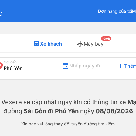
Đơn hàng của tôi
M
fo
-30k
Xe khách
Máy bay
Nơi đến
add
Nhập ngày đi
Thêm
y. Vexere sẽ cập nhật ngay khi có thông tin xe
Mạ
đường
Sài Gòn đi Phú Yên
ngày
08/08/2026
Xin bạn vui lòng thay đổi tuyến đường tìm kiếm