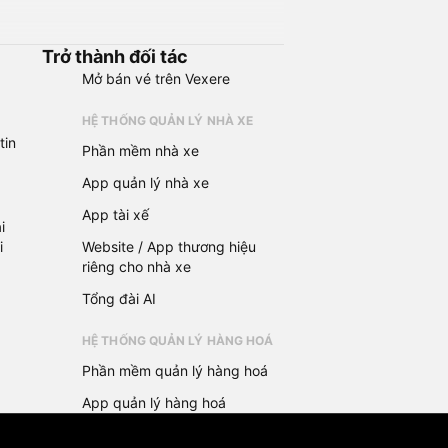
Trở thành đối tác
Mở bán vé trên Vexere
HỆ THỐNG QUẢN LÝ NHÀ XE
tin
Phần mềm nhà xe
App quản lý nhà xe
App tài xế
i
i
Website / App thương hiệu
riêng cho nhà xe
Tổng đài AI
HỆ THỐNG QUẢN LÝ HÀNG HOÁ
Phần mềm quản lý hàng hoá
App quản lý hàng hoá