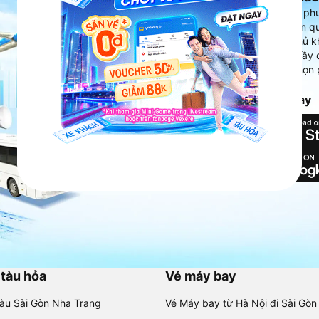
Vexere - ứng dụng đặt vé đa ph
cao, 5000+ tuyến đường toàn qu
vụ thuê xe máy, xe du lịch phủ k
Ứng dụng hiển thị thông tin đầy 
người dùng so sánh và lựa chọn 
chóng và phù hợp nhất.
Tải ứng dụng Vexere ngay
 tàu hỏa
Vé máy bay
tàu Sài Gòn Nha Trang
Vé Máy bay từ Hà Nội đi Sài Gòn