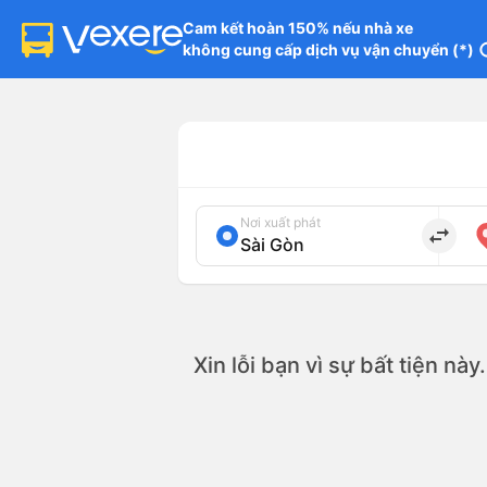
Cam kết hoàn 150% nếu nhà xe

không cung cấp dịch vụ vận chuyển (*)
in
Nơi xuất phát
import_export
Xin lỗi bạn vì sự bất tiện nà