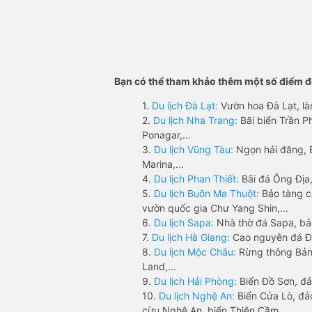
Bạn có thể tham khảo thêm một số điểm đế
1.
Du lịch Đà Lạt:
Vườn hoa Đà Lạt, là
2.
Du lịch Nha Trang:
Bãi biển Trần 
Ponagar,...
3.
Du lịch Vũng Tàu:
Ngọn hải đăng, 
Marina,...
4.
Du lịch Phan Thiết:
Bãi đá Ông Địa,
5.
Du lịch Buôn Ma Thuột:
Bảo tàng c
vườn quốc gia Chư Yang Shin,...
6.
Du lịch Sapa:
Nhà thờ đá Sapa, bả
7.
Du lịch Hà Giang:
Cao nguyên đá Đồ
8.
Du lịch Mộc Châu:
Rừng thông Bản 
Land,...
9.
Du lịch Hải Phòng:
Biển Đồ Sơn, đả
10.
Du lịch Nghệ An:
Biển Cửa Lò, đ
cừu Nghệ An, biển Thiên Cầm,...