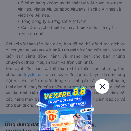
• 5 hãng hàng không uy tín nhất tại Việt Nam: Vietnam
Airlines, Vietjet Air, Bamboo Airways, Pacific Airlines và
Vietravel Airlines.
• Tổng công ty Đường sắt Việt Nam.
• Các đơn vị cho thuê xe máy, thuê xe du lịch uy tín
trên toàn quốc.
Chỉ với vài thao tác đơn giản, bạn đã có thể đặt được dịch vụ
di chuyển tại Vexere với nhiều ưu đãi vô cùng hấp dẫn. Vexere
luôn sẵn sàng đồng hành và mang đến cho bạn những
chuyến đi thoải mái, an toàn và trọn vẹn nhất.
Bên cạnh đó, bạn có thể tham khảo thêm các phương tiện
khác tại
Goyolo.com
cho chuyến đi sắp tới. Goyolo là nền tảng
đặt vé cho phép người dùng so sánh giá cả, giờ khởi hành,
thời gian di chuyển của nhiều phương tiện máy bay, xe khách
và tàu hoả. Hệ thống của Goyolo được liên kết trực tiếp với
các hãng máy bay, xe khách và tàu hoả, luôn đảm bảo có vé
cho bạn di chuyển.
Ứng dụng đặt vé Xe khách, Máy bay,