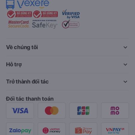
keyboard_arrow_down
Về chúng tôi
keyboard_arrow_down
Hỗ trợ
keyboard_arrow_down
Trở thành đối tác
Đối tác thanh toán