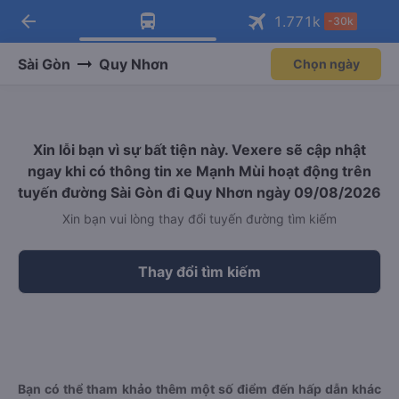
arrow_back
Tải app Vexere ngay!
Tải app Vexere
1.771
k
-30k
Mở app
Mở app
Nhận ưu đãi thành viên độc
-30k/ghế khi đặt vé máy bay qua
quyền
app
Sài Gòn
Quy Nhơn
Chọn ngày
Xin lỗi bạn vì sự bất tiện này. Vexere sẽ cập nhật
ngay khi có thông tin xe Mạnh Mùi hoạt động trên
tuyến đường Sài Gòn đi Quy Nhơn ngày 09/08/2026
Xin bạn vui lòng thay đổi tuyến đường tìm kiếm
Thay đổi tìm kiếm
Bạn có thể tham khảo thêm một số điểm đến hấp dẫn khác