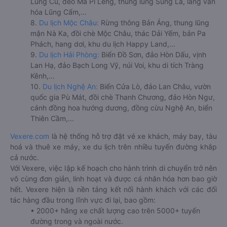
Lũng Cú, đèo Mã Pí Lèng, thung lũng Sủng Là, làng văn
hóa Lũng Cẩm,...
8.
Du lịch Mộc Châu:
Rừng thông Bản Áng, thung lũng
mận Nà Ka, đồi chè Mộc Châu, thác Dải Yếm, bản Pa
Phách, hang dơi, khu du lịch Happy Land,...
9.
Du lịch Hải Phòng:
Biển Đồ Sơn, đảo Hòn Dấu, vịnh
Lan Hạ, đảo Bạch Long Vỹ, núi Voi, khu di tích Tràng
Kênh,...
10.
Du lịch Nghệ An:
Biển Cửa Lò, đảo Lan Châu, vườn
quốc gia Pù Mát, đồi chè Thanh Chương, đảo Hòn Ngư,
cánh đồng hoa hướng dương, đồng cừu Nghệ An, biển
Thiên Cầm,...
Vexere.com
là hệ thống hỗ trợ đặt vé xe khách, máy bay, tàu
hoả và thuê xe máy, xe du lịch trên nhiều tuyến đường khắp
cả nước.
Với Vexere, việc lập kế hoạch cho hành trình di chuyển trở nên
vô cùng đơn giản, linh hoạt và được cá nhân hóa hơn bao giờ
hết. Vexere hiện là nền tảng kết nối hành khách với các đối
tác hàng đầu trong lĩnh vực đi lại, bao gồm:
• 2000+ hãng xe chất lượng cao trên 5000+ tuyến
đường trong và ngoài nước.