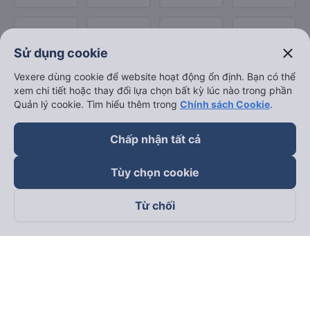
close
Sử dụng cookie
Vexere dùng cookie để website hoạt động ổn định. Bạn có thể
xem chi tiết hoặc thay đổi lựa chọn bất kỳ lúc nào trong phần
Quản lý cookie. Tìm hiểu thêm trong
Chính sách Cookie
.
Chấp nhận tất cả
Tùy chọn cookie
Từ chối
Theo dõi chúng tôi trên
Facebook
Tiktok
Youtube
Công ty TNHH Thương Mại Dịch Vụ Vexere