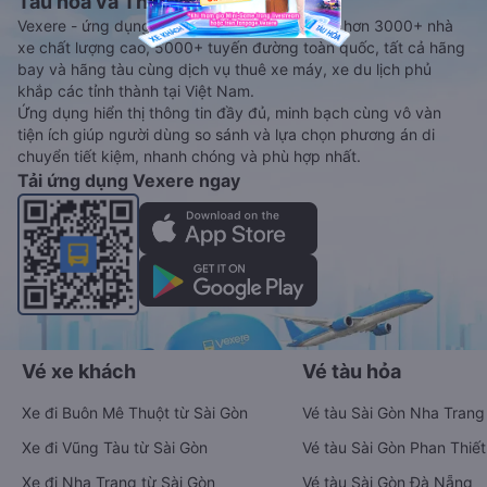
Tàu hoả và Thuê xe
Vexere - ứng dụng đặt vé đa phương tiện với hơn 3000+ nhà
xe chất lượng cao, 5000+ tuyến đường toàn quốc, tất cả hãng
bay và hãng tàu cùng dịch vụ thuê xe máy, xe du lịch phủ
khắp các tỉnh thành tại Việt Nam.
Ứng dụng hiển thị thông tin đầy đủ, minh bạch cùng vô vàn
tiện ích giúp người dùng so sánh và lựa chọn phương án di
chuyển tiết kiệm, nhanh chóng và phù hợp nhất.
Tải ứng dụng Vexere ngay
Vé xe khách
Vé tàu hỏa
Xe đi Buôn Mê Thuột từ Sài Gòn
Vé tàu Sài Gòn Nha Trang
Xe đi Vũng Tàu từ Sài Gòn
Vé tàu Sài Gòn Phan Thiết
Xe đi Nha Trang từ Sài Gòn
Vé tàu Sài Gòn Đà Nẵng