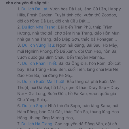
cho chuyến đi sắp tới:
1.
Du lịch Đà Lạt:
Vườn hoa Đà Lạt, làng Cù Lần, Happy
Hills, Fresh Garden, Tuyệt tình cốc, vườn thú Zoodoo,
đồi cỏ hồng Đà Lạt, đồi chè Cầu Đất,...
2.
Du lịch Nha Trang:
Bãi biển Trần Phú, tháp Trầm
Hương, nhà thờ đá, chợ đêm Nha Trang, đảo Hòn Mun,
nhà ga Nha Trang, đảo Điệp Sơn, thác bà Ponagar,...
3.
Du lịch Vũng Tàu:
Ngọn hải đăng, Bãi Sau, Hồ Mây,
mũi Nghinh Phong, hồ Đá Xanh, đồi Con Heo, hòn Bà,
vườn quốc gia Bình Châu, bến thuyền Marina,...
4.
Du lịch Phan Thiết:
Bãi đá Ông Địa, hòn Rơm, đồi cát
bay, Bàu Trắng - Bàu Sen, suối Tiên, làng chài Mũi Né,
đảo Hòn Bà, hải đăng Kê Gà,...
5.
Du lịch Buôn Ma Thuột:
Bảo tàng cà phê Buôn Mê
Thuột, núi Đá Voi, hồ Lắk, cụm 3 thác Dray Sap – Dray
Nur – Gia Long, Buôn Đôn, hồ Ea Kao, vườn quốc gia
Chư Yang Shin,...
6.
Du lịch Sapa:
Nhà thờ đá Sapa, bảo tàng Sapa, núi
Hàm Rồng, bản Cát Cát, thác Tiên Sa, thung lũng Hoa
Hồng, thung lũng Mường Hoa,...
7.
Du lịch Hà Giang:
Cao nguyên đá Đồng Văn, cột cờ