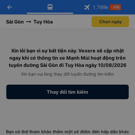
arrow_back
Tải app Vexere ngay!
Tải app Vexere
1.799
k
-30k
Mở app
Mở app
Nhận ưu đãi thành viên độc
-30k/ghế khi đặt vé máy bay qua
quyền
app
Sài Gòn
Tuy Hòa
Chọn ngày
Xin lỗi bạn vì sự bất tiện này. Vexere sẽ cập nhật
ngay khi có thông tin xe Mạnh Mùi hoạt động trên
tuyến đường Sài Gòn đi Tuy Hòa ngày 10/08/2026
Xin bạn vui lòng thay đổi tuyến đường tìm kiếm
Thay đổi tìm kiếm
Bạn có thể tham khảo thêm một số điểm đến hấp dẫn khác