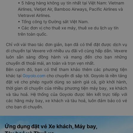
• 5 hãng hàng không uy tín nhất tại Việt Nam: Vietnam
Airlines, Vietjet Air, Bamboo Airways, Pacific Airlines và
Vietravel Airlines.
• Tổng công ty Đường sắt Việt Nam.
• Các đơn vị cho thuê xe máy, thuê xe du lịch uy tín
trên toàn quốc.
Chỉ với vài thao tác đơn giản, bạn đã có thể đặt được dịch vụ
di chuyển tại Vexere với nhiều ưu đãi vô cùng hấp dẫn. Vexere
luôn sẵn sàng đồng hành và mang đến cho bạn những
chuyến đi thoải mái, an toàn và trọn vẹn nhất.
Bên cạnh đó, bạn có thể tham khảo thêm các phương tiện
khác tại
Goyolo.com
cho chuyến đi sắp tới. Goyolo là nền tảng
đặt vé cho phép người dùng so sánh giá cả, giờ khởi hành,
thời gian di chuyển của nhiều phương tiện máy bay, xe khách
và tàu hoả. Hệ thống của Goyolo được liên kết trực tiếp với
các hãng máy bay, xe khách và tàu hoả, luôn đảm bảo có vé
cho bạn di chuyển.
Ứng dụng đặt vé Xe khách, Máy bay,