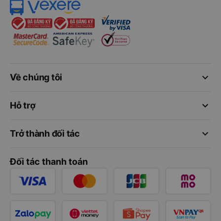
keyboard_arrow_down
Về chúng tôi
keyboard_arrow_down
Hỗ trợ
keyboard_arrow_down
Trở thành đối tác
Đối tác thanh toán