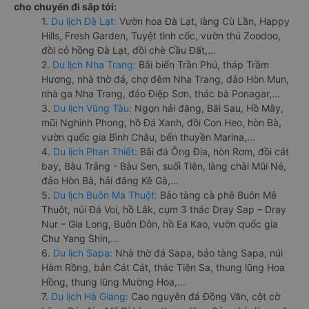
cho chuyến đi sắp tới:
1.
Du lịch Đà Lạt:
Vườn hoa Đà Lạt, làng Cù Lần, Happy
Hills, Fresh Garden, Tuyệt tình cốc, vườn thú Zoodoo,
đồi cỏ hồng Đà Lạt, đồi chè Cầu Đất,...
2.
Du lịch Nha Trang:
Bãi biển Trần Phú, tháp Trầm
Hương, nhà thờ đá, chợ đêm Nha Trang, đảo Hòn Mun,
nhà ga Nha Trang, đảo Điệp Sơn, thác bà Ponagar,...
3.
Du lịch Vũng Tàu:
Ngọn hải đăng, Bãi Sau, Hồ Mây,
mũi Nghinh Phong, hồ Đá Xanh, đồi Con Heo, hòn Bà,
vườn quốc gia Bình Châu, bến thuyền Marina,...
4.
Du lịch Phan Thiết:
Bãi đá Ông Địa, hòn Rơm, đồi cát
bay, Bàu Trắng - Bàu Sen, suối Tiên, làng chài Mũi Né,
đảo Hòn Bà, hải đăng Kê Gà,...
5.
Du lịch Buôn Ma Thuột:
Bảo tàng cà phê Buôn Mê
Thuột, núi Đá Voi, hồ Lắk, cụm 3 thác Dray Sap – Dray
Nur – Gia Long, Buôn Đôn, hồ Ea Kao, vườn quốc gia
Chư Yang Shin,...
6.
Du lịch Sapa:
Nhà thờ đá Sapa, bảo tàng Sapa, núi
Hàm Rồng, bản Cát Cát, thác Tiên Sa, thung lũng Hoa
Hồng, thung lũng Mường Hoa,...
7.
Du lịch Hà Giang:
Cao nguyên đá Đồng Văn, cột cờ