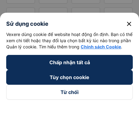
close
Sử dụng cookie
Vexere dùng cookie để website hoạt động ổn định. Bạn có thể
xem chi tiết hoặc thay đổi lựa chọn bất kỳ lúc nào trong phần
Quản lý cookie. Tìm hiểu thêm trong
Chính sách Cookie
.
Chấp nhận tất cả
Tùy chọn cookie
Từ chối
Theo dõi chúng tôi trên
Facebook
Tiktok
Youtube
Công ty TNHH Thương Mại Dịch Vụ Vexere