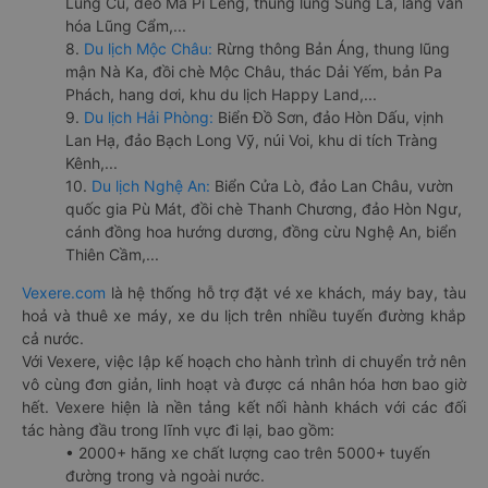
Lũng Cú, đèo Mã Pí Lèng, thung lũng Sủng Là, làng văn
hóa Lũng Cẩm,...
8.
Du lịch Mộc Châu:
Rừng thông Bản Áng, thung lũng
mận Nà Ka, đồi chè Mộc Châu, thác Dải Yếm, bản Pa
Phách, hang dơi, khu du lịch Happy Land,...
9.
Du lịch Hải Phòng:
Biển Đồ Sơn, đảo Hòn Dấu, vịnh
Lan Hạ, đảo Bạch Long Vỹ, núi Voi, khu di tích Tràng
Kênh,...
10.
Du lịch Nghệ An:
Biển Cửa Lò, đảo Lan Châu, vườn
quốc gia Pù Mát, đồi chè Thanh Chương, đảo Hòn Ngư,
cánh đồng hoa hướng dương, đồng cừu Nghệ An, biển
Thiên Cầm,...
Vexere.com
là hệ thống hỗ trợ đặt vé xe khách, máy bay, tàu
hoả và thuê xe máy, xe du lịch trên nhiều tuyến đường khắp
cả nước.
Với Vexere, việc lập kế hoạch cho hành trình di chuyển trở nên
vô cùng đơn giản, linh hoạt và được cá nhân hóa hơn bao giờ
hết. Vexere hiện là nền tảng kết nối hành khách với các đối
tác hàng đầu trong lĩnh vực đi lại, bao gồm:
• 2000+ hãng xe chất lượng cao trên 5000+ tuyến
đường trong và ngoài nước.