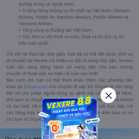
đường trong và ngoài nước.
• 5 hãng hàng không uy tín nhất tại Việt Nam: Vietnam
Airlines, Vietjet Air, Bamboo Airways, Pacific Airlines và
Vietravel Airlines.
• Tổng công ty Đường sắt Việt Nam.
• Các đơn vị cho thuê xe máy, thuê xe du lịch uy tín
trên toàn quốc.
Chỉ với vài thao tác đơn giản, bạn đã có thể đặt được dịch vụ
di chuyển tại Vexere với nhiều ưu đãi vô cùng hấp dẫn. Vexere
luôn sẵn sàng đồng hành và mang đến cho bạn những
chuyến đi thoải mái, an toàn và trọn vẹn nhất.
Bên cạnh đó, bạn có thể tham khảo thêm các phương tiện
khác tại
Goyolo.com
cho chuyến đi sắp tới. Goyolo là nền tảng
đặt vé cho phép người dùng so sánh giá cả, giờ khởi hành,
thời gian di chuyển của nhiều phương tiện máy bay, xe khách
và tàu hoả. Hệ thống của Goyolo được liên kết trực tiếp với
các hãng máy bay, xe khách và tàu hoả, luôn đảm bảo có vé
cho bạn di chuyển.