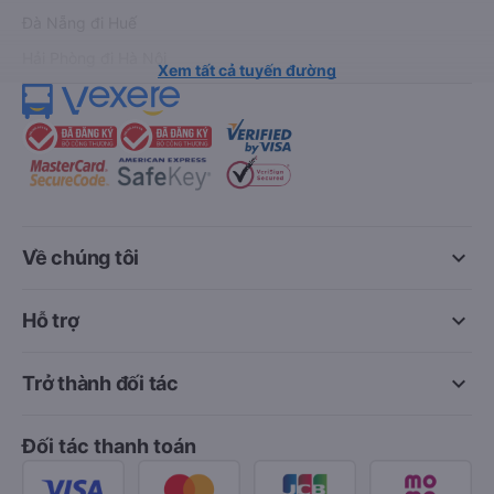
Đà Nẵng đi Huế
Hải Phòng đi Hà Nội
Xem tất cả tuyến đường
keyboard_arrow_down
Về chúng tôi
keyboard_arrow_down
Hỗ trợ
keyboard_arrow_down
Trở thành đối tác
Đối tác thanh toán