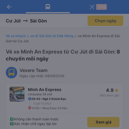
arrow_back
Tải app Vexere ngay!
Tải app Vexere
-30k
Mở app
Mở app
Nhận ưu đãi thành viên độc
-30k/ghế khi đặt vé máy bay qua
quyền
app
Cư Jút
Sài Gòn
Chọn ngày
Vé xe khách
xe đi Sài Gòn từ Đăk Nông
xe Minh An Express đi Sài
Gòn từ Cư Jút
Vé xe Minh An Express từ Cư Jút đi Sài Gòn
: 8
chuyến mỗi ngày
Vexere Team
Ngày cập nhật: 08/08/2026
Minh An Express
4.9
Limousine 34 chỗ
(863 đánh giá)
06:45 • Ngã 3 Khánh Bạc
5 giờ 15 phút
12:00 • Vòng Xoay Gò Đậu
Không cần thanh toán trước
Xem giá
Xác nhận chỗ ngay lập tức