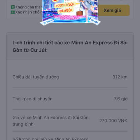
Không cần thanh toán trước
Xem giá
Xác nhận chỗ ngay lập tức
Lịch trình chi tiết các xe Minh An Express Đi Sài
Gòn từ Cư Jút
Chiều dài tuyến đường
312 km
Thời gian di chuyển
7.6 giờ
Giá vé xe Minh An Express đi Sài Gòn
270.000 VNĐ
trung bình
Số lượng chuyến xe Minh An Express