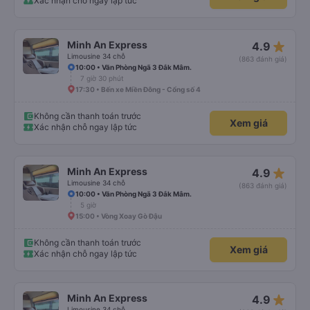
Xác nhận chỗ ngay lập tức
star_rate
Minh An Express
4.9
Limousine 34 chỗ
(863 đánh giá)
10:00 • Văn Phòng Ngã 3 Đắk Mâm.
7 giờ 30 phút
17:30 • Bến xe Miền Đông - Cổng số 4
Không cần thanh toán trước
Xem giá
Xác nhận chỗ ngay lập tức
star_rate
Minh An Express
4.9
Limousine 34 chỗ
(863 đánh giá)
10:00 • Văn Phòng Ngã 3 Đắk Mâm.
5 giờ
15:00 • Vòng Xoay Gò Đậu
Không cần thanh toán trước
Xem giá
Xác nhận chỗ ngay lập tức
star_rate
Minh An Express
4.9
Limousine 34 chỗ