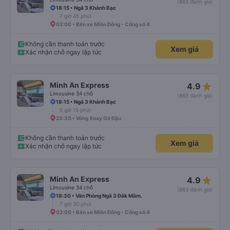
(863 đánh giá)
18:15 • Ngã 3 Khánh Bạc
7 giờ 45 phút
02:00 • Bến xe Miền Đông - Cổng số 4
Không cần thanh toán trước
Xem giá
Xác nhận chỗ ngay lập tức
star_rate
Minh An Express
4.9
Limousine 34 chỗ
(863 đánh giá)
18:15 • Ngã 3 Khánh Bạc
5 giờ 15 phút
23:30 • Vòng Xoay Gò Đậu
Không cần thanh toán trước
Xem giá
Xác nhận chỗ ngay lập tức
star_rate
Minh An Express
4.9
Limousine 34 chỗ
(863 đánh giá)
18:30 • Văn Phòng Ngã 3 Đắk Mâm.
7 giờ 30 phút
02:00 • Bến xe Miền Đông - Cổng số 4