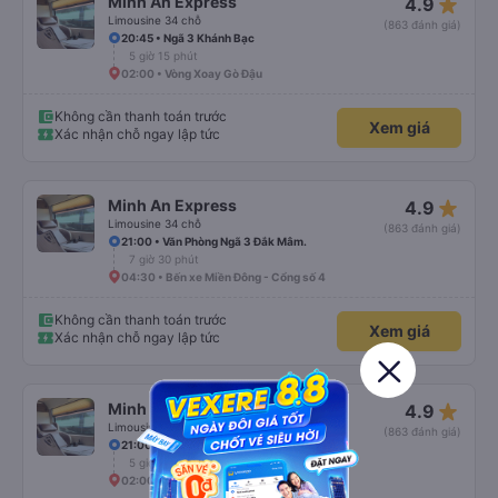
star_rate
Minh An Express
4.9
Limousine 34 chỗ
(863 đánh giá)
20:45 • Ngã 3 Khánh Bạc
5 giờ 15 phút
02:00 • Vòng Xoay Gò Đậu
Không cần thanh toán trước
Xem giá
Xác nhận chỗ ngay lập tức
star_rate
Minh An Express
4.9
Limousine 34 chỗ
(863 đánh giá)
21:00 • Văn Phòng Ngã 3 Đắk Mâm.
7 giờ 30 phút
04:30 • Bến xe Miền Đông - Cổng số 4
Không cần thanh toán trước
Xem giá
Xác nhận chỗ ngay lập tức
star_rate
Minh An Express
4.9
Limousine 34 chỗ
(863 đánh giá)
21:00 • Văn Phòng Ngã 3 Đắk Mâm.
5 giờ
02:00 • Vòng Xoay Gò Đậu