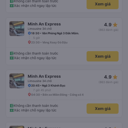
Không cần thanh toán trước
Xem giá
Xác nhận chỗ ngay lập tức
star_rate
Minh An Express
4.9
Limousine 34 chỗ
(863 đánh giá)
18:30 • Văn Phòng Ngã 3 Đắk Mâm.
5 giờ
23:30 • Vòng Xoay Gò Đậu
Không cần thanh toán trước
Xem giá
Xác nhận chỗ ngay lập tức
star_rate
Minh An Express
4.9
Limousine 34 chỗ
(863 đánh giá)
20:45 • Ngã 3 Khánh Bạc
7 giờ 45 phút
04:30 • Bến xe Miền Đông - Cổng số 4
Không cần thanh toán trước
Xem giá
Xác nhận chỗ ngay lập tức