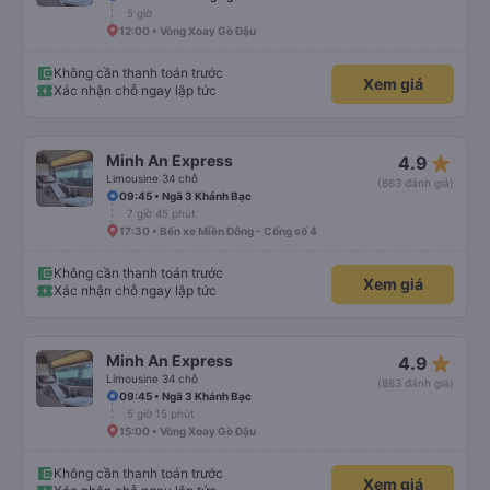
5 giờ
12:00 • Vòng Xoay Gò Đậu
Không cần thanh toán trước
Xem giá
Xác nhận chỗ ngay lập tức
star_rate
Minh An Express
4.9
Limousine 34 chỗ
(863 đánh giá)
09:45 • Ngã 3 Khánh Bạc
7 giờ 45 phút
17:30 • Bến xe Miền Đông - Cổng số 4
Không cần thanh toán trước
Xem giá
Xác nhận chỗ ngay lập tức
star_rate
Minh An Express
4.9
Limousine 34 chỗ
(863 đánh giá)
09:45 • Ngã 3 Khánh Bạc
5 giờ 15 phút
15:00 • Vòng Xoay Gò Đậu
Không cần thanh toán trước
Xem giá