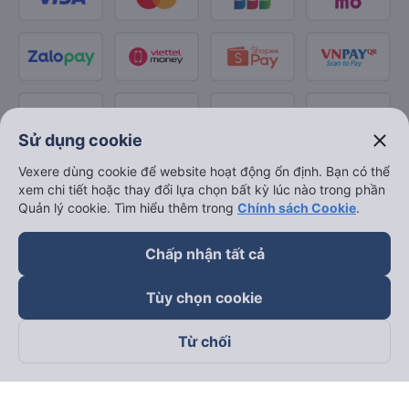
close
Sử dụng cookie
Vexere dùng cookie để website hoạt động ổn định. Bạn có thể
xem chi tiết hoặc thay đổi lựa chọn bất kỳ lúc nào trong phần
Quản lý cookie. Tìm hiểu thêm trong
Chính sách Cookie
.
Chấp nhận tất cả
Tùy chọn cookie
Từ chối
Theo dõi chúng tôi trên
Facebook
Tiktok
Youtube