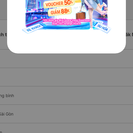
ch trình chi tiết các xe Minh An Express Đi Sài Gòn từ Đăk 
ung bình
Sài Gòn
òn