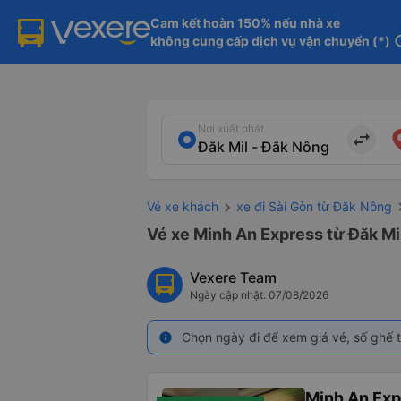
Cam kết hoàn 150% nếu nhà xe

không cung cấp dịch vụ vận chuyển (*)
in
Nơi xuất phát
import_export
Vé xe khách
xe đi Sài Gòn từ Đăk Nông
Vé xe Minh An Express từ Đăk Mil
Vexere Team
Ngày cập nhật: 07/08/2026
Chọn ngày đi để xem giá vé, số ghế t
info
Minh An Exp