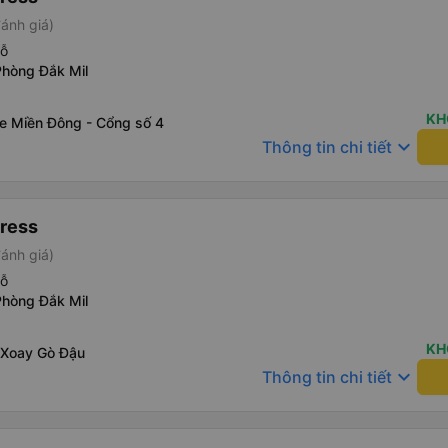
ánh giá)
hỗ
Phòng Đắk Mil
KH
xe Miền Đông - Cổng số 4
keyboard_arrow_down
Thông tin chi tiết
ress
ánh giá)
hỗ
Phòng Đắk Mil
KH
 Xoay Gò Đậu
keyboard_arrow_down
Thông tin chi tiết