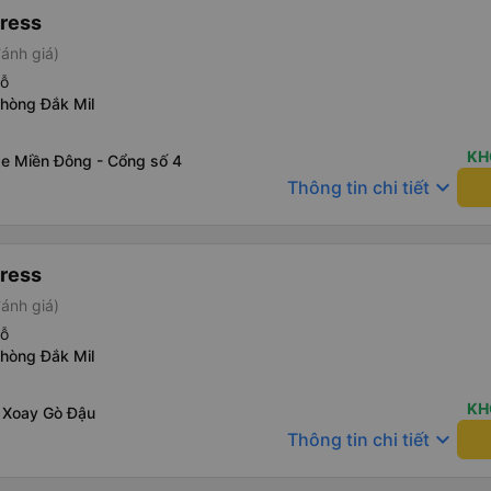
ress
ánh giá)
hỗ
Phòng Đắk Mil
KH
xe Miền Đông - Cổng số 4
keyboard_arrow_down
Thông tin chi tiết
ress
ánh giá)
hỗ
Phòng Đắk Mil
KH
 Xoay Gò Đậu
keyboard_arrow_down
Thông tin chi tiết