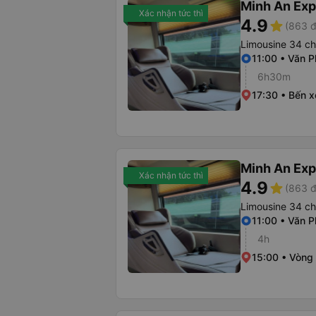
Minh An Exp
Xác nhận tức thì
4.9
star
(863 đ
Limousine 34 c
11:00 • Văn P
6h30m
17:30 • Bến 
Minh An Exp
Xác nhận tức thì
4.9
star
(863 đ
Limousine 34 c
11:00 • Văn P
4h
15:00 • Vòng