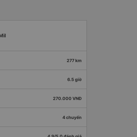
Mil
277 km
6.5 giờ
270.000 VNĐ
4 chuyến
4.9/5.0 đánh giá