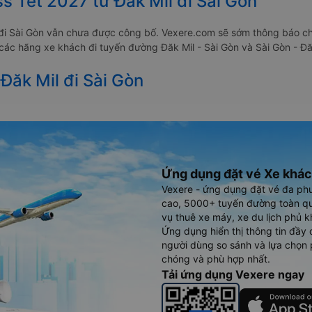
s Tết 2027 từ Đăk Mil đi Sài Gòn
 đi Sài Gòn vẫn chưa được công bố. Vexere.com sẽ sớm thông báo ch
a các hãng xe khách đi tuyến đường Đăk Mil - Sài Gòn và Sài Gòn - Đă
 Đăk Mil đi Sài Gòn
Ứng dụng đặt vé Xe khác
Vexere - ứng dụng đặt vé đa ph
cao, 5000+ tuyến đường toàn qu
vụ thuê xe máy, xe du lịch phủ k
Ứng dụng hiển thị thông tin đầy 
người dùng so sánh và lựa chọn 
chóng và phù hợp nhất.
Tải ứng dụng Vexere ngay