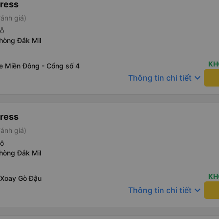
ress
ánh giá)
hỗ
hòng Đắk Mil
KH
xe Miền Đông - Cổng số 4
keyboard_arrow_down
Thông tin chi tiết
ress
ánh giá)
hỗ
hòng Đắk Mil
KH
 Xoay Gò Đậu
keyboard_arrow_down
Thông tin chi tiết