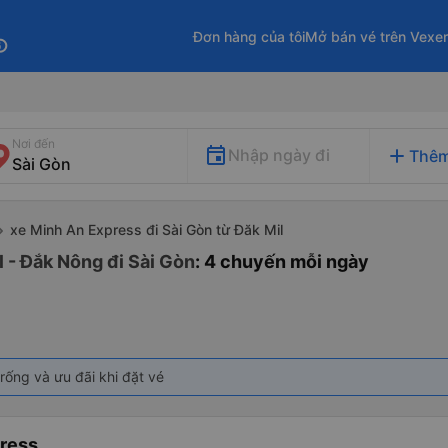
Đơn hàng của tôi
Mở bán vé trên Vexe
fo
Nơi đến
add
Nhập ngày đi
Thêm
xe Minh An Express đi Sài Gòn từ Đăk Mil
 - Đắk Nông đi Sài Gòn
: 4 chuyến mỗi ngày
rống và ưu đãi khi đặt vé
ress