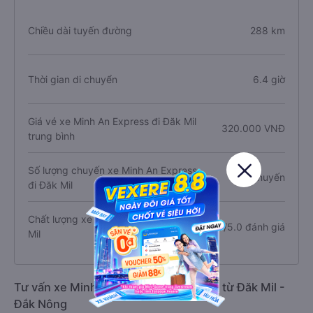
Chiều dài tuyến đường
288 km
Thời gian di chuyển
6.4 giờ
Giá vé xe Minh An Express đi Đăk Mil
320.000 VNĐ
trung bình
Số lượng chuyến xe Minh An Express
6 chuyến
đi Đăk Mil
Chất lượng xe Minh An Express đi Đăk
4.9/5.0 đánh giá
Mil
Tư vấn xe Minh An Express đi Sài Gòn từ Đăk Mil -
Đắk Nông