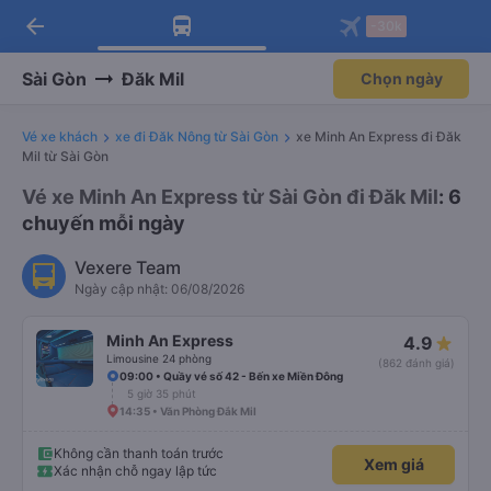
arrow_back
Tải app Vexere ngay!
Tải app Vexere
-30k
Mở app
Mở app
Nhận ưu đãi thành viên độc
-30k/ghế khi đặt vé máy bay qua
quyền
app
Sài Gòn
Đăk Mil
Chọn ngày
Vé xe khách
xe đi Đăk Nông từ Sài Gòn
xe Minh An Express đi Đăk
Mil từ Sài Gòn
Vé xe Minh An Express từ Sài Gòn đi Đăk Mil
: 6
chuyến mỗi ngày
Vexere Team
Ngày cập nhật: 06/08/2026
Minh An Express
4.9
Limousine 24 phòng
(862 đánh giá)
09:00 • Quầy vé số 42 - Bến xe Miền Đông
5 giờ 35 phút
14:35 • Văn Phòng Đắk Mil
Không cần thanh toán trước
Xem giá
Xác nhận chỗ ngay lập tức