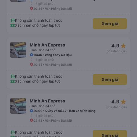
6 giờ 45 phút
20:45 • Văn Phòng Đắk Mil
Không cần thanh toán trước
Xem giá
Xác nhận chỗ ngay lập tức
star_rate
Minh An Express
4.9
Limousine 34 chỗ
(862 đánh giá)
14:35 • Vòng Xoay Gò Đậu
6 giờ 10 phút
20:45 • Văn Phòng Đắk Mil
Không cần thanh toán trước
Xem giá
Xác nhận chỗ ngay lập tức
star_rate
Minh An Express
4.9
Limousine 34 chỗ
(862 đánh giá)
20:00 • Quầy vé số 42 - Bến xe Miền Đông
6 giờ 45 phút
02:45 • Văn Phòng Đắk Mil
Không cần thanh toán trước
Xem giá