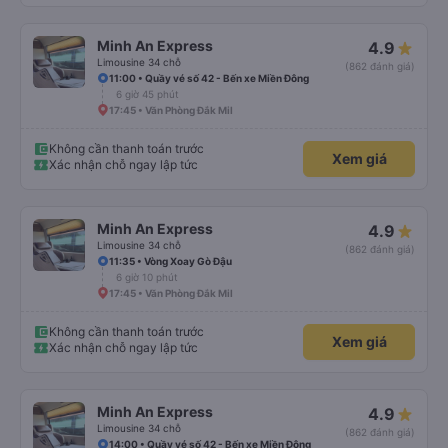
Minh An Express
4.9
Limousine 34 chỗ
(862 đánh giá)
11:00 • Quầy vé số 42 - Bến xe Miền Đông
6 giờ 45 phút
17:45 • Văn Phòng Đắk Mil
Không cần thanh toán trước
Xem giá
Xác nhận chỗ ngay lập tức
Minh An Express
4.9
Limousine 34 chỗ
(862 đánh giá)
11:35 • Vòng Xoay Gò Đậu
6 giờ 10 phút
17:45 • Văn Phòng Đắk Mil
Không cần thanh toán trước
Xem giá
Xác nhận chỗ ngay lập tức
Minh An Express
4.9
Limousine 34 chỗ
(862 đánh giá)
14:00 • Quầy vé số 42 - Bến xe Miền Đông