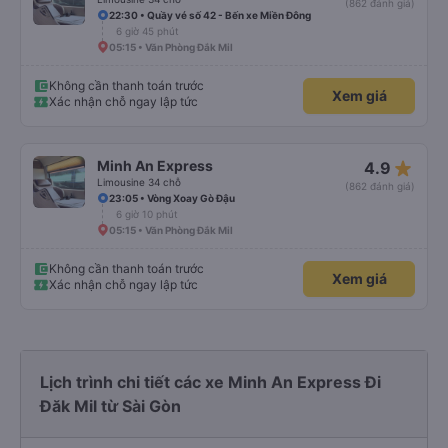
(862 đánh giá)
22:30 • Quầy vé số 42 - Bến xe Miền Đông
6 giờ 45 phút
05:15 • Văn Phòng Đắk Mil
Không cần thanh toán trước
Xem giá
Xác nhận chỗ ngay lập tức
star_rate
Minh An Express
4.9
Limousine 34 chỗ
(862 đánh giá)
23:05 • Vòng Xoay Gò Đậu
6 giờ 10 phút
05:15 • Văn Phòng Đắk Mil
Không cần thanh toán trước
Xem giá
Xác nhận chỗ ngay lập tức
Lịch trình chi tiết các xe Minh An Express Đi
Đăk Mil từ Sài Gòn