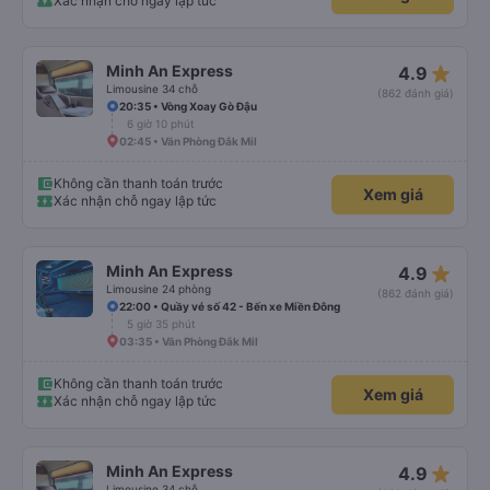
Xác nhận chỗ ngay lập tức
star_rate
Minh An Express
4.9
Limousine 34 chỗ
(862 đánh giá)
20:35 • Vòng Xoay Gò Đậu
6 giờ 10 phút
02:45 • Văn Phòng Đắk Mil
Không cần thanh toán trước
Xem giá
Xác nhận chỗ ngay lập tức
star_rate
Minh An Express
4.9
Limousine 24 phòng
(862 đánh giá)
22:00 • Quầy vé số 42 - Bến xe Miền Đông
5 giờ 35 phút
03:35 • Văn Phòng Đắk Mil
Không cần thanh toán trước
Xem giá
Xác nhận chỗ ngay lập tức
star_rate
Minh An Express
4.9
Limousine 34 chỗ