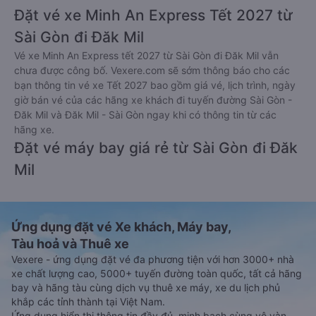
Đặt vé xe Minh An Express Tết 2027 từ
Sài Gòn đi Đăk Mil
Vé xe Minh An Express tết 2027 từ Sài Gòn đi Đăk Mil vẫn
chưa được công bố. Vexere.com sẽ sớm thông báo cho các
bạn thông tin vé xe Tết 2027 bao gồm giá vé, lịch trình, ngày
giờ bán vé của các hãng xe khách đi tuyến đường Sài Gòn -
Đăk Mil và Đăk Mil - Sài Gòn ngay khi có thông tin từ các
hãng xe.
Đặt vé máy bay giá rẻ từ Sài Gòn đi Đăk
Mil
Ứng dụng đặt vé Xe khách, Máy bay,
Tàu hoả và Thuê xe
Vexere - ứng dụng đặt vé đa phương tiện với hơn 3000+ nhà
xe chất lượng cao, 5000+ tuyến đường toàn quốc, tất cả hãng
bay và hãng tàu cùng dịch vụ thuê xe máy, xe du lịch phủ
khắp các tỉnh thành tại Việt Nam.
Ứng dụng hiển thị thông tin đầy đủ, minh bạch cùng vô vàn