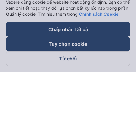
Vexere dùng cookie để website hoạt động ổn định. Bạn có thể
xem chi tiết hoặc thay đổi lựa chọn bất kỳ lúc nào trong phần
Quản lý cookie. Tìm hiểu thêm trong
Chính sách Cookie
.
Chấp nhận tất cả
Tùy chọn cookie
Từ chối
Theo dõi chúng tôi trên
Facebook
Tiktok
Youtube
Công ty TNHH Thương Mại Dịch Vụ Vexere
Địa chỉ đăng ký kinh doanh: 8C Chữ Đồng Tử, Phường Tân
Sơn Nhất, TP. Hồ Chí Minh, Việt Nam
Địa chỉ
:
Lầu 2, toà nhà H3 Circo Hoàng Diệu, 384 Hoàng Diệu,
Phường Khánh Hội, TP Hồ Chí Minh, Việt Nam
Tầng 3, toà nhà 101 Láng Hạ, 101 Láng Hạ, Phường Láng, TP.