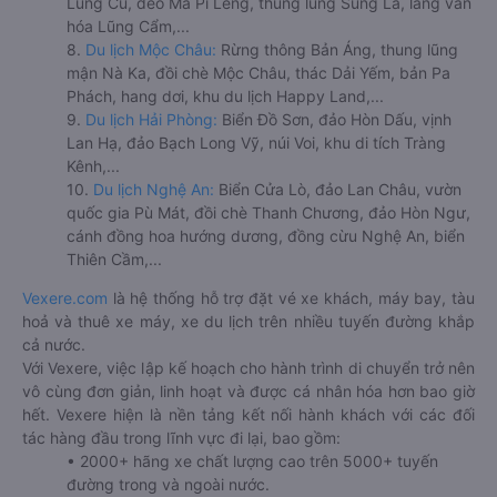
Lũng Cú, đèo Mã Pí Lèng, thung lũng Sủng Là, làng văn
hóa Lũng Cẩm,...
8.
Du lịch Mộc Châu:
Rừng thông Bản Áng, thung lũng
mận Nà Ka, đồi chè Mộc Châu, thác Dải Yếm, bản Pa
Phách, hang dơi, khu du lịch Happy Land,...
9.
Du lịch Hải Phòng:
Biển Đồ Sơn, đảo Hòn Dấu, vịnh
Lan Hạ, đảo Bạch Long Vỹ, núi Voi, khu di tích Tràng
Kênh,...
10.
Du lịch Nghệ An:
Biển Cửa Lò, đảo Lan Châu, vườn
quốc gia Pù Mát, đồi chè Thanh Chương, đảo Hòn Ngư,
cánh đồng hoa hướng dương, đồng cừu Nghệ An, biển
Thiên Cầm,...
Vexere.com
là hệ thống hỗ trợ đặt vé xe khách, máy bay, tàu
hoả và thuê xe máy, xe du lịch trên nhiều tuyến đường khắp
cả nước.
Với Vexere, việc lập kế hoạch cho hành trình di chuyển trở nên
vô cùng đơn giản, linh hoạt và được cá nhân hóa hơn bao giờ
hết. Vexere hiện là nền tảng kết nối hành khách với các đối
tác hàng đầu trong lĩnh vực đi lại, bao gồm:
• 2000+ hãng xe chất lượng cao trên 5000+ tuyến
đường trong và ngoài nước.