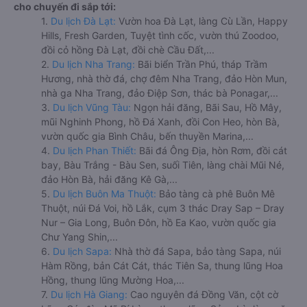
cho chuyến đi sắp tới:
1.
Du lịch Đà Lạt:
Vườn hoa Đà Lạt, làng Cù Lần, Happy
Hills, Fresh Garden, Tuyệt tình cốc, vườn thú Zoodoo,
đồi cỏ hồng Đà Lạt, đồi chè Cầu Đất,...
2.
Du lịch Nha Trang:
Bãi biển Trần Phú, tháp Trầm
Hương, nhà thờ đá, chợ đêm Nha Trang, đảo Hòn Mun,
nhà ga Nha Trang, đảo Điệp Sơn, thác bà Ponagar,...
3.
Du lịch Vũng Tàu:
Ngọn hải đăng, Bãi Sau, Hồ Mây,
mũi Nghinh Phong, hồ Đá Xanh, đồi Con Heo, hòn Bà,
vườn quốc gia Bình Châu, bến thuyền Marina,...
4.
Du lịch Phan Thiết:
Bãi đá Ông Địa, hòn Rơm, đồi cát
bay, Bàu Trắng - Bàu Sen, suối Tiên, làng chài Mũi Né,
đảo Hòn Bà, hải đăng Kê Gà,...
5.
Du lịch Buôn Ma Thuột:
Bảo tàng cà phê Buôn Mê
Thuột, núi Đá Voi, hồ Lắk, cụm 3 thác Dray Sap – Dray
Nur – Gia Long, Buôn Đôn, hồ Ea Kao, vườn quốc gia
Chư Yang Shin,...
6.
Du lịch Sapa:
Nhà thờ đá Sapa, bảo tàng Sapa, núi
Hàm Rồng, bản Cát Cát, thác Tiên Sa, thung lũng Hoa
Hồng, thung lũng Mường Hoa,...
7.
Du lịch Hà Giang:
Cao nguyên đá Đồng Văn, cột cờ