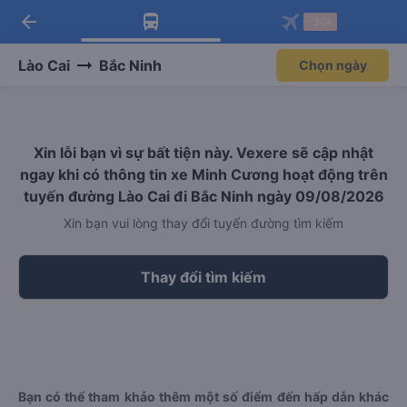
arrow_back
Tải app Vexere ngay!
Tải app Vexere
-30k
Mở app
Mở app
Nhận ưu đãi thành viên độc
-30k/ghế khi đặt vé máy bay qua
quyền
app
Lào Cai
Bắc Ninh
Chọn ngày
Xin lỗi bạn vì sự bất tiện này. Vexere sẽ cập nhật
ngay khi có thông tin xe Minh Cương hoạt động trên
tuyến đường Lào Cai đi Bắc Ninh ngày 09/08/2026
Xin bạn vui lòng thay đổi tuyến đường tìm kiếm
Thay đổi tìm kiếm
Bạn có thể tham khảo thêm một số điểm đến hấp dẫn khác