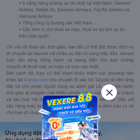
• 5 hãng hàng không uy tín nhất tại Việt Nam: Vietnam
Airlines, Vietjet Air, Bamboo Airways, Pacific Airlines và
Vietravel Airlines.
• Tổng công ty Đường sắt Việt Nam.
• Các đơn vị cho thuê xe máy, thuê xe du lịch uy tín
trên toàn quốc.
Chỉ với vài thao tác đơn giản, bạn đã có thể đặt được dịch vụ
di chuyển tại Vexere với nhiều ưu đãi vô cùng hấp dẫn. Vexere
luôn sẵn sàng đồng hành và mang đến cho bạn những
chuyến đi thoải mái, an toàn và trọn vẹn nhất.
Bên cạnh đó, bạn có thể tham khảo thêm các phương tiện
khác tại
Goyolo.com
cho chuyến đi sắp tới. Goyolo là nền tảng
đặt vé cho phép người dùng so sánh giá cả, giờ khởi hành,
thời gian di chuyển của nhiều phương tiện máy bay, xe khách
và tàu hoả. Hệ thống của Goyolo được liên kết trực tiếp với
các hãng máy bay, xe khách và tàu hoả, luôn đảm bảo có vé
cho bạn di chuyển.
Ứng dụng đặt vé Xe khách, Máy bay,