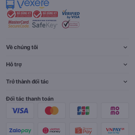
keyboard_arrow_down
Về chúng tôi
keyboard_arrow_down
Hỗ trợ
keyboard_arrow_down
Trở thành đối tác
Đối tác thanh toán