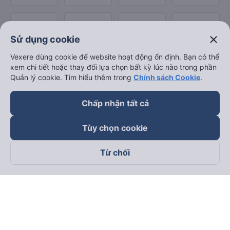
close
Sử dụng cookie
Vexere dùng cookie để website hoạt động ổn định. Bạn có thể
xem chi tiết hoặc thay đổi lựa chọn bất kỳ lúc nào trong phần
Quản lý cookie. Tìm hiểu thêm trong
Chính sách Cookie
.
Chấp nhận tất cả
Tùy chọn cookie
Từ chối
Theo dõi chúng tôi trên
Facebook
Tiktok
Youtube
Công ty TNHH Thương Mại Dịch Vụ Vexere