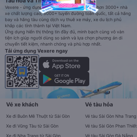
Tàu hoả và Thuê xe
Vexere - ứng dụng đặt vé đa phương tiện với hơn 3000+ nhà
xe chất lượng cao, 5000+ tuyến đường toàn quốc, tất cả hãng
bay và hãng tàu cùng dịch vụ thuê xe máy, xe du lịch phủ
khắp các tỉnh thành tại Việt Nam.
Ứng dụng hiển thị thông tin đầy đủ, minh bạch cùng vô vàn
tiện ích giúp người dùng so sánh và lựa chọn phương án di
chuyển tiết kiệm, nhanh chóng và phù hợp nhất.
Tải ứng dụng Vexere ngay
Vé xe khách
Vé tàu hỏa
Xe đi Buôn Mê Thuột từ Sài Gòn
Vé tàu Sài Gòn Nha Trang
Xe đi Vũng Tàu từ Sài Gòn
Vé tàu Sài Gòn Phan Thiết
Xe đi Nha Trang từ Sài Gòn
Vé tàu Sài Gòn Đà Nẵng