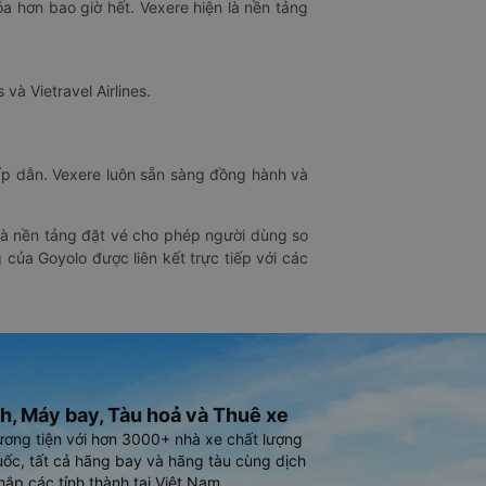
óa hơn bao giờ hết. Vexere hiện là nền tảng
 và Vietravel Airlines.
hấp dẫn. Vexere luôn sẵn sàng đồng hành và
 là nền tảng đặt vé cho phép người dùng so
 của Goyolo được liên kết trực tiếp với các
h, Máy bay, Tàu hoả và Thuê xe
ương tiện với hơn 3000+ nhà xe chất lượng
ốc, tất cả hãng bay và hãng tàu cùng dịch
hắp các tỉnh thành tại Việt Nam.