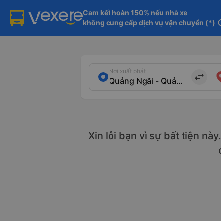
Cam kết hoàn 150% nếu nhà xe

không cung cấp dịch vụ vận chuyển (*)
in
Nơi xuất phát
import_export
Xin lỗi bạn vì sự bất tiện nà