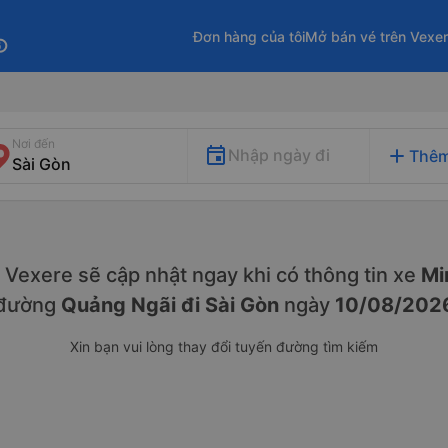
Đơn hàng của tôi
Mở bán vé trên Vexe
fo
Nơi đến
add
Nhập ngày đi
Thêm
y. Vexere sẽ cập nhật ngay khi có thông tin xe
Mi
đường
Quảng Ngãi đi Sài Gòn
ngày
10/08/202
Xin bạn vui lòng thay đổi tuyến đường tìm kiếm