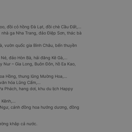
o, đồi cỏ hồng Đà Lạt, đồi chè Cầu Đất,...
 nhà ga Nha Trang, đảo Điệp Sơn, thác bà
à, vườn quốc gia Bình Châu, bến thuyền
 Né, đảo Hòn Bà, hải đăng Kê Gà,...
y Nur – Gia Long, Buôn Đôn, hồ Ea Kao,
Hoa Hồng, thung lũng Mường Hoa,...
văn hóa Lũng Cẩm,...
a Phách, hang dơi, khu du lịch Happy
 Kênh,...
n Ngư, cánh đồng hoa hướng dương, đồng
đường khắp cả nước.