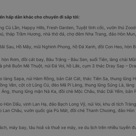
n hấp dẫn khác cho chuyến đi sắp tới:
ng Cù Lần, Happy Hills, Fresh Garden, Tuyệt tình cốc, vườn thú Zoodo
Phú, tháp Trầm Hương, nhà thờ đá, chợ đêm Nha Trang, đảo Hòn Mun,
Bãi Sau, Hồ Mây, mũi Nghinh Phong, hồ Đá Xanh, đồi Con Heo, hòn B
 hòn Rơm, đồi cát bay, Bàu Trắng - Bàu Sen, suối Tiên, làng chài Mũi
à phê Buôn Mê Thuột, núi Đá Voi, hồ Lắk, cụm 3 thác Dray Sap – Dra
o tàng Sapa, núi Hàm Rồng, bản Cát Cát, thác Tiên Sa, thung lũng 
ng Văn, cột cờ Lũng Cú, đèo Mã Pí Lèng, thung lũng Sủng Là, làng 
Áng, thung lũng mận Nà Ka, đồi chè Mộc Châu, thác Dải Yếm, bản P
o Hòn Dấu, vịnh Lan Hạ, đảo Bạch Long Vỹ, núi Voi, khu di tích Tràng
ảo Lan Châu, vườn quốc gia Pù Mát, đồi chè Thanh Chương, đảo Hò
hách, máy bay, tàu hoả và thuê xe máy, xe du lịch trên nhiều tuyến 