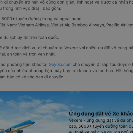
nh di chuyển trở nên vô cùng đơn giản, linh hoạt và được cá nhân h
 trong lĩnh vực đi lại, bao gồm:
n 5000+ tuyến đường trong và ngoài nước.
ệt Nam: Vietnam Airlines, Vietjet Air, Bamboo Airways, Pacific Airlines
 du lịch uy tín trên toàn quốc.
thể đặt được dịch vụ di chuyển tại Vexere với nhiều ưu đãi vô cùng 
i, an toàn và trọn vẹn nhất.
ác phương tiện khác tại
Goyolo.com
cho chuyến đi sắp tới. Goyolo
huyển của nhiều phương tiện máy bay, xe khách và tàu hoả. Hệ thống
đảm bảo có vé cho bạn di chuyển.
Ứng dụng đặt vé Xe khác
Vexere - ứng dụng đặt vé đa ph
cao, 5000+ tuyến đường toàn qu
vụ thuê xe máy, xe du lịch phủ k