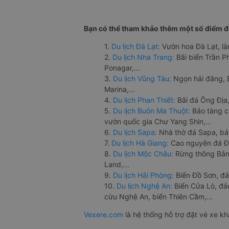
Bạn có thể tham khảo thêm một số điểm đế
1.
Du lịch Đà Lạt:
Vườn hoa Đà Lạt, là
2.
Du lịch Nha Trang:
Bãi biển Trần 
Ponagar,...
3.
Du lịch Vũng Tàu:
Ngọn hải đăng, 
Marina,...
4.
Du lịch Phan Thiết:
Bãi đá Ông Địa,
5.
Du lịch Buôn Ma Thuột:
Bảo tàng c
vườn quốc gia Chư Yang Shin,...
6.
Du lịch Sapa:
Nhà thờ đá Sapa, bả
7.
Du lịch Hà Giang:
Cao nguyên đá Đồ
8.
Du lịch Mộc Châu:
Rừng thông Bản 
Land,...
9.
Du lịch Hải Phòng:
Biển Đồ Sơn, đả
10.
Du lịch Nghệ An:
Biển Cửa Lò, đ
cừu Nghệ An, biển Thiên Cầm,...
Vexere.com
là hệ thống hỗ trợ đặt vé xe k