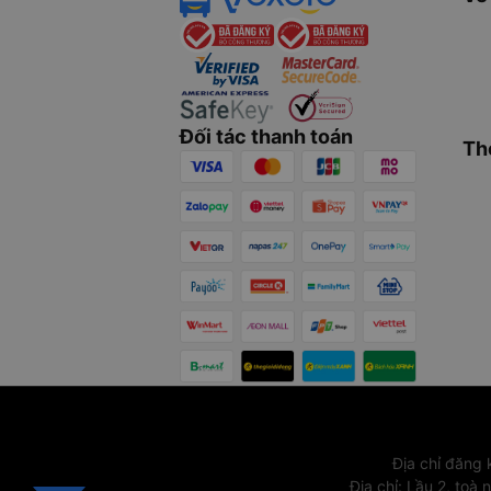
Đối tác thanh toán
Th
Địa chỉ đăng
Địa chỉ
:
Lầu 2, toà 