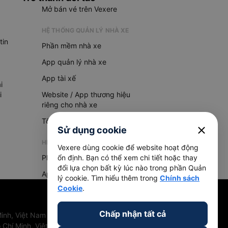
Mở bán vé trên Vexere
HỆ THỐNG QUẢN LÝ NHÀ XE
tin
Phần mềm nhà xe
App quản lý nhà xe
App tài xế
i
i
Website / App thương hiệu
riêng cho nhà xe
Tổng đài AI
close
Sử dụng cookie
HỆ THỐNG QUẢN LÝ HÀNG HOÁ
Vexere dùng cookie để website hoạt động
Phần mềm quản lý hàng hoá
ổn định. Bạn có thể xem chi tiết hoặc thay
đổi lựa chọn bất kỳ lúc nào trong phần Quản
App quản lý hàng hoá
lý cookie. Tìm hiểu thêm trong
Chính sách
Cookie
.
Chấp nhận tất cả
inh, Việt Nam
 Chí Minh, Việt Nam