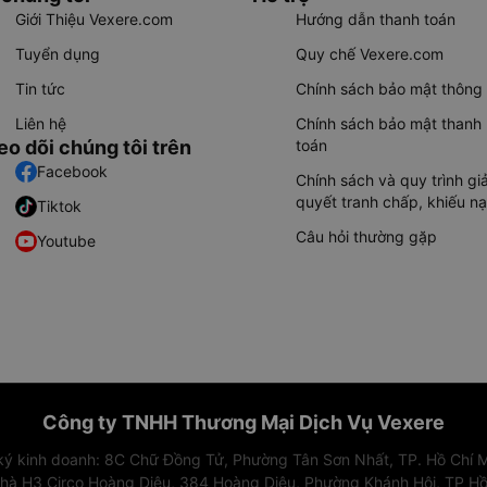
Giới Thiệu Vexere.com
Hướng dẫn thanh toán
Tuyển dụng
Quy chế Vexere.com
Tin tức
Chính sách bảo mật thông 
Liên hệ
Chính sách bảo mật thanh
eo dõi chúng tôi trên
toán
Facebook
Chính sách và quy trình giả
quyết tranh chấp, khiếu nạ
Tiktok
Câu hỏi thường gặp
Youtube
Công ty TNHH Thương Mại Dịch Vụ Vexere
 ký kinh doanh: 8C Chữ Đồng Tử, Phường Tân Sơn Nhất, TP. Hồ Chí M
nhà H3 Circo Hoàng Diệu, 384 Hoàng Diệu, Phường Khánh Hội, TP Hồ