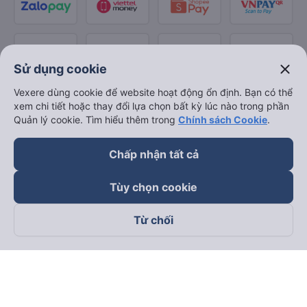
close
Sử dụng cookie
Vexere dùng cookie để website hoạt động ổn định. Bạn có thể
xem chi tiết hoặc thay đổi lựa chọn bất kỳ lúc nào trong phần
Quản lý cookie. Tìm hiểu thêm trong
Chính sách Cookie
.
Chấp nhận tất cả
Tùy chọn cookie
Từ chối
Theo dõi chúng tôi trên
Facebook
Tiktok
Youtube
Công ty TNHH Thương Mại Dịch Vụ Vexere