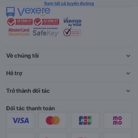
Xem tất cả tuyến đường
keyboard_arrow_down
Về chúng tôi
keyboard_arrow_down
Hỗ trợ
keyboard_arrow_down
Trở thành đối tác
Đối tác thanh toán