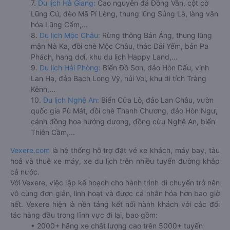
7.
Du lịch Hà Giang:
Cao nguyên đá Đồng Văn, cột cờ
Lũng Cú, đèo Mã Pí Lèng, thung lũng Sủng Là, làng văn
hóa Lũng Cẩm,...
8.
Du lịch Mộc Châu:
Rừng thông Bản Áng, thung lũng
mận Nà Ka, đồi chè Mộc Châu, thác Dải Yếm, bản Pa
Phách, hang dơi, khu du lịch Happy Land,...
9.
Du lịch Hải Phòng:
Biển Đồ Sơn, đảo Hòn Dấu, vịnh
Lan Hạ, đảo Bạch Long Vỹ, núi Voi, khu di tích Tràng
Kênh,...
10.
Du lịch Nghệ An:
Biển Cửa Lò, đảo Lan Châu, vườn
quốc gia Pù Mát, đồi chè Thanh Chương, đảo Hòn Ngư,
cánh đồng hoa hướng dương, đồng cừu Nghệ An, biển
Thiên Cầm,...
Vexere.com
là hệ thống hỗ trợ đặt vé xe khách, máy bay, tàu
hoả và thuê xe máy, xe du lịch trên nhiều tuyến đường khắp
cả nước.
Với Vexere, việc lập kế hoạch cho hành trình di chuyển trở nên
vô cùng đơn giản, linh hoạt và được cá nhân hóa hơn bao giờ
hết. Vexere hiện là nền tảng kết nối hành khách với các đối
tác hàng đầu trong lĩnh vực đi lại, bao gồm:
• 2000+ hãng xe chất lượng cao trên 5000+ tuyến