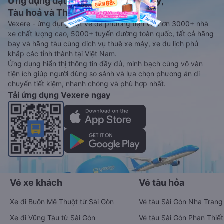
Ứng dụng đặt vé Xe khách, Máy bay,
Tàu hoả và Thuê xe
Vexere - ứng dụng đặt vé đa phương tiện với hơn 3000+ nhà
xe chất lượng cao, 5000+ tuyến đường toàn quốc, tất cả hãng
bay và hãng tàu cùng dịch vụ thuê xe máy, xe du lịch phủ
khắp các tỉnh thành tại Việt Nam.
Ứng dụng hiển thị thông tin đầy đủ, minh bạch cùng vô vàn
tiện ích giúp người dùng so sánh và lựa chọn phương án di
chuyển tiết kiệm, nhanh chóng và phù hợp nhất.
Tải ứng dụng Vexere ngay
Vé xe khách
Vé tàu hỏa
Xe đi Buôn Mê Thuột từ Sài Gòn
Vé tàu Sài Gòn Nha Trang
Xe đi Vũng Tàu từ Sài Gòn
Vé tàu Sài Gòn Phan Thiết