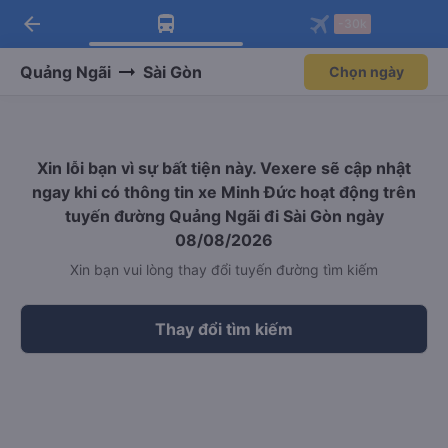
arrow_back
Tải app Vexere ngay!
Tải app Vexere
-30k
Mở app
Mở app
Nhận ưu đãi thành viên độc
-30k/ghế khi đặt vé máy bay qua
quyền
app
Quảng Ngãi
Sài Gòn
Chọn ngày
Xin lỗi bạn vì sự bất tiện này. Vexere sẽ cập nhật
ngay khi có thông tin xe Minh Đức hoạt động trên
tuyến đường Quảng Ngãi đi Sài Gòn ngày
08/08/2026
Xin bạn vui lòng thay đổi tuyến đường tìm kiếm
Thay đổi tìm kiếm