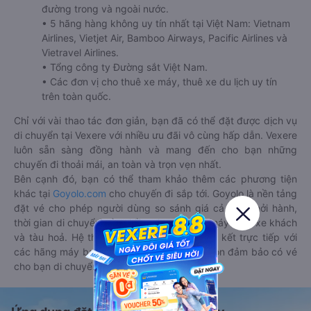
đường trong và ngoài nước.
• 5 hãng hàng không uy tín nhất tại Việt Nam: Vietnam
Airlines, Vietjet Air, Bamboo Airways, Pacific Airlines và
Vietravel Airlines.
• Tổng công ty Đường sắt Việt Nam.
• Các đơn vị cho thuê xe máy, thuê xe du lịch uy tín
trên toàn quốc.
Chỉ với vài thao tác đơn giản, bạn đã có thể đặt được dịch vụ
di chuyển tại Vexere với nhiều ưu đãi vô cùng hấp dẫn. Vexere
luôn sẵn sàng đồng hành và mang đến cho bạn những
chuyến đi thoải mái, an toàn và trọn vẹn nhất.
Bên cạnh đó, bạn có thể tham khảo thêm các phương tiện
khác tại
Goyolo.com
cho chuyến đi sắp tới. Goyolo là nền tảng
đặt vé cho phép người dùng so sánh giá cả, giờ khởi hành,
thời gian di chuyển của nhiều phương tiện máy bay, xe khách
và tàu hoả. Hệ thống của Goyolo được liên kết trực tiếp với
các hãng máy bay, xe khách và tàu hoả, luôn đảm bảo có vé
cho bạn di chuyển.