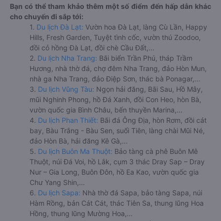
Bạn có thể tham khảo thêm một số điểm đến hấp dẫn khác
cho chuyến đi sắp tới:
1.
Du lịch Đà Lạt:
Vườn hoa Đà Lạt, làng Cù Lần, Happy
Hills, Fresh Garden, Tuyệt tình cốc, vườn thú Zoodoo,
đồi cỏ hồng Đà Lạt, đồi chè Cầu Đất,...
2.
Du lịch Nha Trang:
Bãi biển Trần Phú, tháp Trầm
Hương, nhà thờ đá, chợ đêm Nha Trang, đảo Hòn Mun,
nhà ga Nha Trang, đảo Điệp Sơn, thác bà Ponagar,...
3.
Du lịch Vũng Tàu:
Ngọn hải đăng, Bãi Sau, Hồ Mây,
mũi Nghinh Phong, hồ Đá Xanh, đồi Con Heo, hòn Bà,
vườn quốc gia Bình Châu, bến thuyền Marina,...
4.
Du lịch Phan Thiết:
Bãi đá Ông Địa, hòn Rơm, đồi cát
bay, Bàu Trắng - Bàu Sen, suối Tiên, làng chài Mũi Né,
đảo Hòn Bà, hải đăng Kê Gà,...
5.
Du lịch Buôn Ma Thuột:
Bảo tàng cà phê Buôn Mê
Thuột, núi Đá Voi, hồ Lắk, cụm 3 thác Dray Sap – Dray
Nur – Gia Long, Buôn Đôn, hồ Ea Kao, vườn quốc gia
Chư Yang Shin,...
6.
Du lịch Sapa:
Nhà thờ đá Sapa, bảo tàng Sapa, núi
Hàm Rồng, bản Cát Cát, thác Tiên Sa, thung lũng Hoa
Hồng, thung lũng Mường Hoa,...