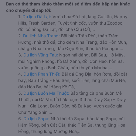
Bạn có thể tham khảo thêm một số điểm đến hấp dẫn khác
cho chuyến đi sắp tới:
1.
Du lịch Đà Lạt:
Vườn hoa Đà Lạt, làng Cù Lần, Happy
Hills, Fresh Garden, Tuyệt tình cốc, vườn thú Zoodoo,
đồi cỏ hồng Đà Lạt, đồi chè Cầu Đất,...
2.
Du lịch Nha Trang:
Bãi biển Trần Phú, tháp Trầm
Hương, nhà thờ đá, chợ đêm Nha Trang, đảo Hòn Mun,
nhà ga Nha Trang, đảo Điệp Sơn, thác bà Ponagar,...
3.
Du lịch Vũng Tàu:
Ngọn hải đăng, Bãi Sau, Hồ Mây,
mũi Nghinh Phong, hồ Đá Xanh, đồi Con Heo, hòn Bà,
vườn quốc gia Bình Châu, bến thuyền Marina,...
4.
Du lịch Phan Thiết:
Bãi đá Ông Địa, hòn Rơm, đồi cát
bay, Bàu Trắng - Bàu Sen, suối Tiên, làng chài Mũi Né,
đảo Hòn Bà, hải đăng Kê Gà,...
5.
Du lịch Buôn Ma Thuột:
Bảo tàng cà phê Buôn Mê
Thuột, núi Đá Voi, hồ Lắk, cụm 3 thác Dray Sap – Dray
Nur – Gia Long, Buôn Đôn, hồ Ea Kao, vườn quốc gia
Chư Yang Shin,...
6.
Du lịch Sapa:
Nhà thờ đá Sapa, bảo tàng Sapa, núi
Hàm Rồng, bản Cát Cát, thác Tiên Sa, thung lũng Hoa
Hồng, thung lũng Mường Hoa,...