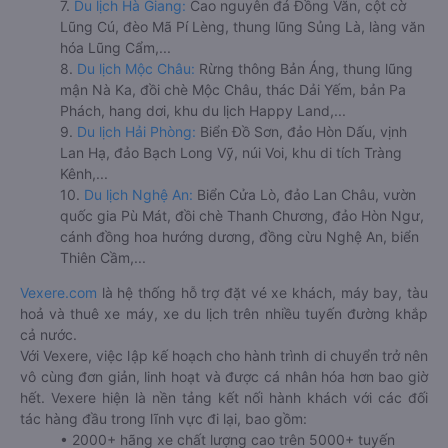
7.
Du lịch Hà Giang:
Cao nguyên đá Đồng Văn, cột cờ
Lũng Cú, đèo Mã Pí Lèng, thung lũng Sủng Là, làng văn
hóa Lũng Cẩm,...
8.
Du lịch Mộc Châu:
Rừng thông Bản Áng, thung lũng
mận Nà Ka, đồi chè Mộc Châu, thác Dải Yếm, bản Pa
Phách, hang dơi, khu du lịch Happy Land,...
9.
Du lịch Hải Phòng:
Biển Đồ Sơn, đảo Hòn Dấu, vịnh
Lan Hạ, đảo Bạch Long Vỹ, núi Voi, khu di tích Tràng
Kênh,...
10.
Du lịch Nghệ An:
Biển Cửa Lò, đảo Lan Châu, vườn
quốc gia Pù Mát, đồi chè Thanh Chương, đảo Hòn Ngư,
cánh đồng hoa hướng dương, đồng cừu Nghệ An, biển
Thiên Cầm,...
Vexere.com
là hệ thống hỗ trợ đặt vé xe khách, máy bay, tàu
hoả và thuê xe máy, xe du lịch trên nhiều tuyến đường khắp
cả nước.
Với Vexere, việc lập kế hoạch cho hành trình di chuyển trở nên
vô cùng đơn giản, linh hoạt và được cá nhân hóa hơn bao giờ
hết. Vexere hiện là nền tảng kết nối hành khách với các đối
tác hàng đầu trong lĩnh vực đi lại, bao gồm:
• 2000+ hãng xe chất lượng cao trên 5000+ tuyến