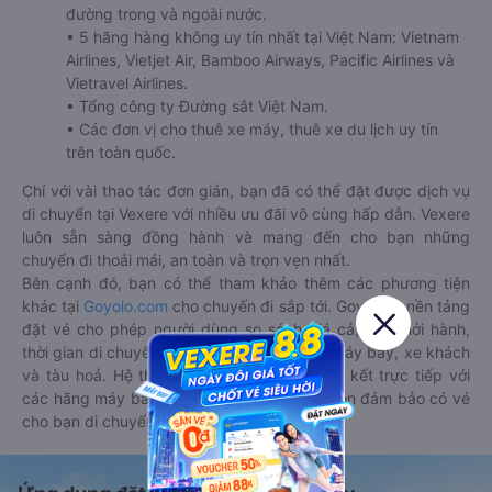
đường trong và ngoài nước.
• 5 hãng hàng không uy tín nhất tại Việt Nam: Vietnam
Airlines, Vietjet Air, Bamboo Airways, Pacific Airlines và
Vietravel Airlines.
• Tổng công ty Đường sắt Việt Nam.
• Các đơn vị cho thuê xe máy, thuê xe du lịch uy tín
trên toàn quốc.
Chỉ với vài thao tác đơn giản, bạn đã có thể đặt được dịch vụ
di chuyển tại Vexere với nhiều ưu đãi vô cùng hấp dẫn. Vexere
luôn sẵn sàng đồng hành và mang đến cho bạn những
chuyến đi thoải mái, an toàn và trọn vẹn nhất.
Bên cạnh đó, bạn có thể tham khảo thêm các phương tiện
khác tại
Goyolo.com
cho chuyến đi sắp tới. Goyolo là nền tảng
đặt vé cho phép người dùng so sánh giá cả, giờ khởi hành,
thời gian di chuyển của nhiều phương tiện máy bay, xe khách
và tàu hoả. Hệ thống của Goyolo được liên kết trực tiếp với
các hãng máy bay, xe khách và tàu hoả, luôn đảm bảo có vé
cho bạn di chuyển.