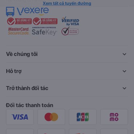
Xem tất cả tuyến đường
keyboard_arrow_down
Về chúng tôi
keyboard_arrow_down
Hỗ trợ
keyboard_arrow_down
Trở thành đối tác
Đối tác thanh toán