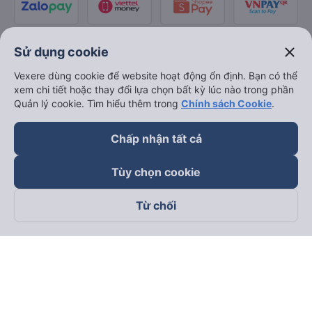
close
Sử dụng cookie
Vexere dùng cookie để website hoạt động ổn định. Bạn có thể
xem chi tiết hoặc thay đổi lựa chọn bất kỳ lúc nào trong phần
Quản lý cookie. Tìm hiểu thêm trong
Chính sách Cookie
.
Chấp nhận tất cả
Tùy chọn cookie
Từ chối
Theo dõi chúng tôi trên
Facebook
Tiktok
Youtube
Công ty TNHH Thương Mại Dịch Vụ Vexere