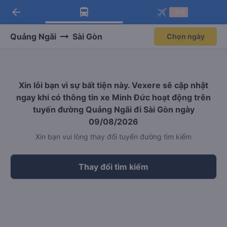
arrow_back
Tải app Vexere ngay!
Tải app Vexere
-30k
Mở app
Mở app
Nhận ưu đãi thành viên độc
-30k/ghế khi đặt vé máy bay qua
quyền
app
Quảng Ngãi
Sài Gòn
Chọn ngày
Xin lỗi bạn vì sự bất tiện này. Vexere sẽ cập nhật
ngay khi có thông tin xe Minh Đức hoạt động trên
tuyến đường Quảng Ngãi đi Sài Gòn ngày
09/08/2026
Xin bạn vui lòng thay đổi tuyến đường tìm kiếm
Thay đổi tìm kiếm