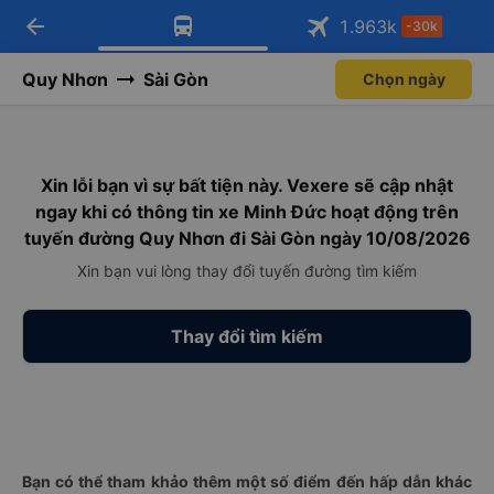
arrow_back
Tải app Vexere ngay!
Tải app Vexere
1.963
k
-30k
Mở app
Mở app
Nhận ưu đãi thành viên độc
-30k/ghế khi đặt vé máy bay qua
quyền
app
Quy Nhơn
Sài Gòn
Chọn ngày
Xin lỗi bạn vì sự bất tiện này. Vexere sẽ cập nhật
ngay khi có thông tin xe Minh Đức hoạt động trên
tuyến đường Quy Nhơn đi Sài Gòn ngày 10/08/2026
Xin bạn vui lòng thay đổi tuyến đường tìm kiếm
Thay đổi tìm kiếm
Bạn có thể tham khảo thêm một số điểm đến hấp dẫn khác