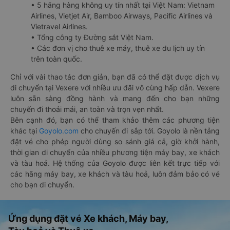
• 5 hãng hàng không uy tín nhất tại Việt Nam: Vietnam
Airlines, Vietjet Air, Bamboo Airways, Pacific Airlines và
Vietravel Airlines.
• Tổng công ty Đường sắt Việt Nam.
• Các đơn vị cho thuê xe máy, thuê xe du lịch uy tín
trên toàn quốc.
Chỉ với vài thao tác đơn giản, bạn đã có thể đặt được dịch vụ
di chuyển tại Vexere với nhiều ưu đãi vô cùng hấp dẫn. Vexere
luôn sẵn sàng đồng hành và mang đến cho bạn những
chuyến đi thoải mái, an toàn và trọn vẹn nhất.
Bên cạnh đó, bạn có thể tham khảo thêm các phương tiện
khác tại
Goyolo.com
cho chuyến đi sắp tới. Goyolo là nền tảng
đặt vé cho phép người dùng so sánh giá cả, giờ khởi hành,
thời gian di chuyển của nhiều phương tiện máy bay, xe khách
và tàu hoả. Hệ thống của Goyolo được liên kết trực tiếp với
các hãng máy bay, xe khách và tàu hoả, luôn đảm bảo có vé
cho bạn di chuyển.
Ứng dụng đặt vé Xe khách, Máy bay,