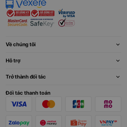
keyboard_arrow_down
Về chúng tôi
keyboard_arrow_down
Hỗ trợ
keyboard_arrow_down
Trở thành đối tác
Đối tác thanh toán