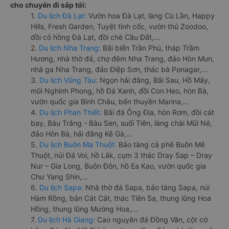
cho chuyến đi sắp tới:
1.
Du lịch Đà Lạt:
Vườn hoa Đà Lạt, làng Cù Lần, Happy
Hills, Fresh Garden, Tuyệt tình cốc, vườn thú Zoodoo,
đồi cỏ hồng Đà Lạt, đồi chè Cầu Đất,...
2.
Du lịch Nha Trang:
Bãi biển Trần Phú, tháp Trầm
Hương, nhà thờ đá, chợ đêm Nha Trang, đảo Hòn Mun,
nhà ga Nha Trang, đảo Điệp Sơn, thác bà Ponagar,...
3.
Du lịch Vũng Tàu:
Ngọn hải đăng, Bãi Sau, Hồ Mây,
mũi Nghinh Phong, hồ Đá Xanh, đồi Con Heo, hòn Bà,
vườn quốc gia Bình Châu, bến thuyền Marina,...
4.
Du lịch Phan Thiết:
Bãi đá Ông Địa, hòn Rơm, đồi cát
bay, Bàu Trắng - Bàu Sen, suối Tiên, làng chài Mũi Né,
đảo Hòn Bà, hải đăng Kê Gà,...
5.
Du lịch Buôn Ma Thuột:
Bảo tàng cà phê Buôn Mê
Thuột, núi Đá Voi, hồ Lắk, cụm 3 thác Dray Sap – Dray
Nur – Gia Long, Buôn Đôn, hồ Ea Kao, vườn quốc gia
Chư Yang Shin,...
6.
Du lịch Sapa:
Nhà thờ đá Sapa, bảo tàng Sapa, núi
Hàm Rồng, bản Cát Cát, thác Tiên Sa, thung lũng Hoa
Hồng, thung lũng Mường Hoa,...
7.
Du lịch Hà Giang:
Cao nguyên đá Đồng Văn, cột cờ