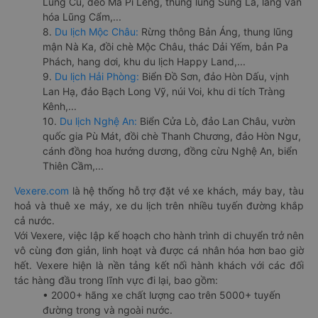
Lũng Cú, đèo Mã Pí Lèng, thung lũng Sủng Là, làng văn
hóa Lũng Cẩm,...
8.
Du lịch Mộc Châu:
Rừng thông Bản Áng, thung lũng
mận Nà Ka, đồi chè Mộc Châu, thác Dải Yếm, bản Pa
Phách, hang dơi, khu du lịch Happy Land,...
9.
Du lịch Hải Phòng:
Biển Đồ Sơn, đảo Hòn Dấu, vịnh
Lan Hạ, đảo Bạch Long Vỹ, núi Voi, khu di tích Tràng
Kênh,...
10.
Du lịch Nghệ An:
Biển Cửa Lò, đảo Lan Châu, vườn
quốc gia Pù Mát, đồi chè Thanh Chương, đảo Hòn Ngư,
cánh đồng hoa hướng dương, đồng cừu Nghệ An, biển
Thiên Cầm,...
Vexere.com
là hệ thống hỗ trợ đặt vé xe khách, máy bay, tàu
hoả và thuê xe máy, xe du lịch trên nhiều tuyến đường khắp
cả nước.
Với Vexere, việc lập kế hoạch cho hành trình di chuyển trở nên
vô cùng đơn giản, linh hoạt và được cá nhân hóa hơn bao giờ
hết. Vexere hiện là nền tảng kết nối hành khách với các đối
tác hàng đầu trong lĩnh vực đi lại, bao gồm:
• 2000+ hãng xe chất lượng cao trên 5000+ tuyến
đường trong và ngoài nước.