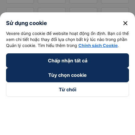
close
Sử dụng cookie
Vexere dùng cookie để website hoạt động ổn định. Bạn có thể
xem chi tiết hoặc thay đổi lựa chọn bất kỳ lúc nào trong phần
Quản lý cookie. Tìm hiểu thêm trong
Chính sách Cookie
.
Chấp nhận tất cả
Tùy chọn cookie
Từ chối
Theo dõi chúng tôi trên
Facebook
Tiktok
Youtube
Công ty TNHH Thương Mại Dịch Vụ Vexere