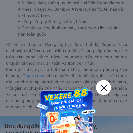
• 5 hãng hàng không uy tín nhất tại Việt Nam: Vietnam
Airlines, Vietjet Air, Bamboo Airways, Pacific Airlines và
Vietravel Airlines.
• Tổng công ty Đường sắt Việt Nam.
• Các đơn vị cho thuê xe máy, thuê xe du lịch uy tín
trên toàn quốc.
Chỉ với vài thao tác đơn giản, bạn đã có thể đặt được dịch vụ
di chuyển tại Vexere với nhiều ưu đãi vô cùng hấp dẫn. Vexere
luôn sẵn sàng đồng hành và mang đến cho bạn những
chuyến đi thoải mái, an toàn và trọn vẹn nhất.
Bên cạnh đó, bạn có thể tham khảo thêm các phương tiện
khác tại
Goyolo.com
cho chuyến đi sắp tới. Goyolo là nền tảng
đặt vé cho phép người dùng so sánh giá cả, giờ khởi hành,
thời gian di chuyển của nhiều phương tiện máy bay, xe khách
và tàu hoả. Hệ thống của Goyolo được liên kết trực tiếp với
các hãng máy bay, xe khách và tàu hoả, luôn đảm bảo có vé
cho bạn di chuyển.
Ứng dụng đặt vé Xe khách, Máy bay,