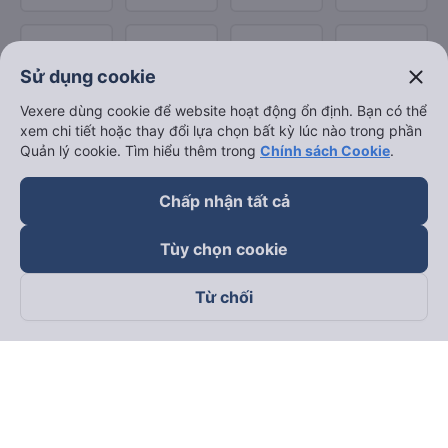
close
Sử dụng cookie
Vexere dùng cookie để website hoạt động ổn định. Bạn có thể
xem chi tiết hoặc thay đổi lựa chọn bất kỳ lúc nào trong phần
Quản lý cookie. Tìm hiểu thêm trong
Chính sách Cookie
.
Chấp nhận tất cả
Tùy chọn cookie
Từ chối
Theo dõi chúng tôi trên
Facebook
Tiktok
Youtube
Công ty TNHH Thương Mại Dịch Vụ Vexere