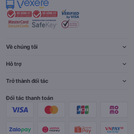
keyboard_arrow_down
Về chúng tôi
keyboard_arrow_down
Hỗ trợ
keyboard_arrow_down
Trở thành đối tác
Đối tác thanh toán