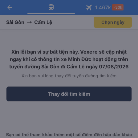
arrow_back
Tải app Vexere ngay!
Tải app Vexere
1.467
k
-30k
Mở app
Mở app
Nhận ưu đãi thành viên độc
-30k/ghế khi đặt vé máy bay qua
quyền
app
Sài Gòn
Cẩm Lệ
Chọn ngày
Xin lỗi bạn vì sự bất tiện này. Vexere sẽ cập nhật
ngay khi có thông tin xe Minh Đức hoạt động trên
tuyến đường Sài Gòn đi Cẩm Lệ ngày 07/08/2026
Xin bạn vui lòng thay đổi tuyến đường tìm kiếm
Thay đổi tìm kiếm
Bạn có thể tham khảo thêm một số điểm đến hấp dẫn khác