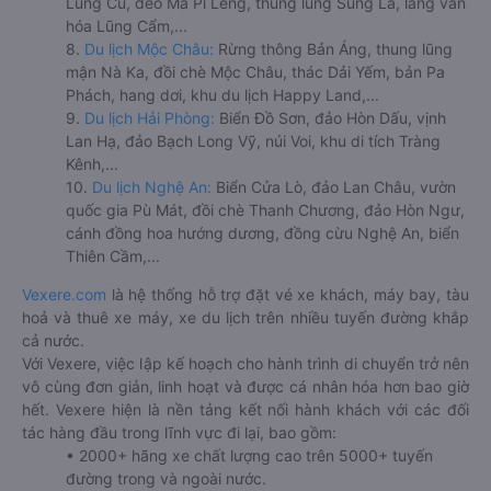
Lũng Cú, đèo Mã Pí Lèng, thung lũng Sủng Là, làng văn
hóa Lũng Cẩm,...
8.
Du lịch Mộc Châu:
Rừng thông Bản Áng, thung lũng
mận Nà Ka, đồi chè Mộc Châu, thác Dải Yếm, bản Pa
Phách, hang dơi, khu du lịch Happy Land,...
9.
Du lịch Hải Phòng:
Biển Đồ Sơn, đảo Hòn Dấu, vịnh
Lan Hạ, đảo Bạch Long Vỹ, núi Voi, khu di tích Tràng
Kênh,...
10.
Du lịch Nghệ An:
Biển Cửa Lò, đảo Lan Châu, vườn
quốc gia Pù Mát, đồi chè Thanh Chương, đảo Hòn Ngư,
cánh đồng hoa hướng dương, đồng cừu Nghệ An, biển
Thiên Cầm,...
Vexere.com
là hệ thống hỗ trợ đặt vé xe khách, máy bay, tàu
hoả và thuê xe máy, xe du lịch trên nhiều tuyến đường khắp
cả nước.
Với Vexere, việc lập kế hoạch cho hành trình di chuyển trở nên
vô cùng đơn giản, linh hoạt và được cá nhân hóa hơn bao giờ
hết. Vexere hiện là nền tảng kết nối hành khách với các đối
tác hàng đầu trong lĩnh vực đi lại, bao gồm:
• 2000+ hãng xe chất lượng cao trên 5000+ tuyến
đường trong và ngoài nước.