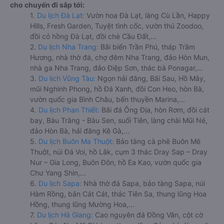
cho chuyến đi sắp tới:
1.
Du lịch Đà Lạt:
Vườn hoa Đà Lạt, làng Cù Lần, Happy
Hills, Fresh Garden, Tuyệt tình cốc, vườn thú Zoodoo,
đồi cỏ hồng Đà Lạt, đồi chè Cầu Đất,...
2.
Du lịch Nha Trang:
Bãi biển Trần Phú, tháp Trầm
Hương, nhà thờ đá, chợ đêm Nha Trang, đảo Hòn Mun,
nhà ga Nha Trang, đảo Điệp Sơn, thác bà Ponagar,...
3.
Du lịch Vũng Tàu:
Ngọn hải đăng, Bãi Sau, Hồ Mây,
mũi Nghinh Phong, hồ Đá Xanh, đồi Con Heo, hòn Bà,
vườn quốc gia Bình Châu, bến thuyền Marina,...
4.
Du lịch Phan Thiết:
Bãi đá Ông Địa, hòn Rơm, đồi cát
bay, Bàu Trắng - Bàu Sen, suối Tiên, làng chài Mũi Né,
đảo Hòn Bà, hải đăng Kê Gà,...
5.
Du lịch Buôn Ma Thuột:
Bảo tàng cà phê Buôn Mê
Thuột, núi Đá Voi, hồ Lắk, cụm 3 thác Dray Sap – Dray
Nur – Gia Long, Buôn Đôn, hồ Ea Kao, vườn quốc gia
Chư Yang Shin,...
6.
Du lịch Sapa:
Nhà thờ đá Sapa, bảo tàng Sapa, núi
Hàm Rồng, bản Cát Cát, thác Tiên Sa, thung lũng Hoa
Hồng, thung lũng Mường Hoa,...
7.
Du lịch Hà Giang:
Cao nguyên đá Đồng Văn, cột cờ