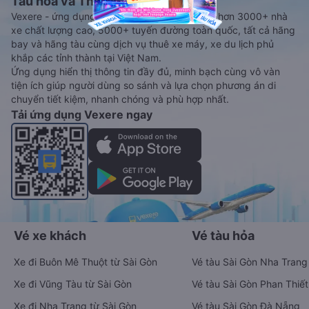
Tàu hoả và Thuê xe
Vexere - ứng dụng đặt vé đa phương tiện với hơn 3000+ nhà
xe chất lượng cao, 5000+ tuyến đường toàn quốc, tất cả hãng
bay và hãng tàu cùng dịch vụ thuê xe máy, xe du lịch phủ
khắp các tỉnh thành tại Việt Nam.
Ứng dụng hiển thị thông tin đầy đủ, minh bạch cùng vô vàn
tiện ích giúp người dùng so sánh và lựa chọn phương án di
chuyển tiết kiệm, nhanh chóng và phù hợp nhất.
Tải ứng dụng Vexere ngay
Vé xe khách
Vé tàu hỏa
Xe đi Buôn Mê Thuột từ Sài Gòn
Vé tàu Sài Gòn Nha Trang
Xe đi Vũng Tàu từ Sài Gòn
Vé tàu Sài Gòn Phan Thiết
Xe đi Nha Trang từ Sài Gòn
Vé tàu Sài Gòn Đà Nẵng