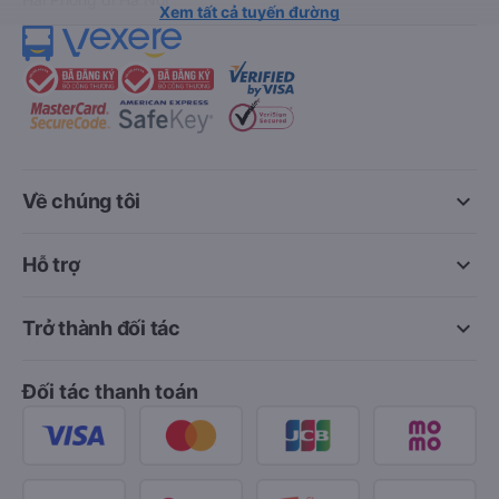
Xem tất cả tuyến đường
keyboard_arrow_down
Về chúng tôi
keyboard_arrow_down
Hỗ trợ
keyboard_arrow_down
Trở thành đối tác
Đối tác thanh toán