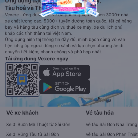
Ứng dụng đặt vé Xe khách, Máy bay,
Tàu hoả và Thuê xe
Vexere - ứng dụng đặt vé đa phương tiện với hơn 3000+ nhà
xe chất lượng cao, 5000+ tuyến đường toàn quốc, tất cả hãng
bay và hãng tàu cùng dịch vụ thuê xe máy, xe du lịch phủ
khắp các tỉnh thành tại Việt Nam.
Ứng dụng hiển thị thông tin đầy đủ, minh bạch cùng vô vàn
tiện ích giúp người dùng so sánh và lựa chọn phương án di
chuyển tiết kiệm, nhanh chóng và phù hợp nhất.
Tải ứng dụng Vexere ngay
Vé xe khách
Vé tàu hỏa
Xe đi Buôn Mê Thuột từ Sài Gòn
Vé tàu Sài Gòn Nha Trang
Xe đi Vũng Tàu từ Sài Gòn
Vé tàu Sài Gòn Phan Thiết