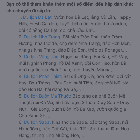
Bạn có thể tham khảo thêm một số điểm đến hấp dẫn khác
cho chuyến đi sắp tới:
1.
Du lịch Đà Lạt:
Vườn hoa Đà Lạt, làng Cù Lần, Happy
Hills, Fresh Garden, Tuyệt tình cốc, vườn thú Zoodoo,
đồi cỏ hồng Đà Lạt, đồi chè Cầu Đất,...
2.
Du lịch Nha Trang:
Bãi biển Trần Phú, tháp Trầm
Hương, nhà thờ đá, chợ đêm Nha Trang, đảo Hòn Mun,
nhà ga Nha Trang, đảo Điệp Sơn, thác bà Ponagar,...
3.
Du lịch Vũng Tàu:
Ngọn hải đăng, Bãi Sau, Hồ Mây,
mũi Nghinh Phong, hồ Đá Xanh, đồi Con Heo, hòn Bà,
vườn quốc gia Bình Châu, bến thuyền Marina,...
4.
Du lịch Phan Thiết:
Bãi đá Ông Địa, hòn Rơm, đồi cát
bay, Bàu Trắng - Bàu Sen, suối Tiên, làng chài Mũi Né,
đảo Hòn Bà, hải đăng Kê Gà,...
5.
Du lịch Buôn Ma Thuột:
Bảo tàng cà phê Buôn Mê
Thuột, núi Đá Voi, hồ Lắk, cụm 3 thác Dray Sap – Dray
Nur – Gia Long, Buôn Đôn, hồ Ea Kao, vườn quốc gia
Chư Yang Shin,...
6.
Du lịch Sapa:
Nhà thờ đá Sapa, bảo tàng Sapa, núi
Hàm Rồng, bản Cát Cát, thác Tiên Sa, thung lũng Hoa
Hồng, thung lũng Mường Hoa,...