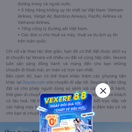
đường trong và ngoài nước.
• 5 hãng hàng không uy tín nhất tại Việt Nam: Vietnam
Airlines, Vietjet Air, Bamboo Airways, Pacific Airlines và
Vietravel Airlines.
• Tổng công ty Đường sắt Việt Nam.
• Các đơn vị cho thuê xe máy, thuê xe du lịch uy tín
trên toàn quốc.
Chỉ với vài thao tác đơn giản, bạn đã có thể đặt được dịch vụ
di chuyển tại Vexere với nhiều ưu đãi vô cùng hấp dẫn. Vexere
luôn sẵn sàng đồng hành và mang đến cho bạn những
chuyến đi thoải mái, an toàn và trọn vẹn nhất.
Bên cạnh đó, bạn có thể tham khảo thêm các phương tiện
khác tại
Goyolo.com
cho chuyến đi sắp tới. Goyolo là nền tảng
đặt vé cho phép người dùng so sánh giá cả, giờ khởi hành,
thời gian di chuyển của nhiều phương tiện máy bay, xe khách
và tàu hoả. Hệ thống của Goyolo được liên kết trực tiếp với
các hãng máy bay, xe khách và tàu hoả, luôn đảm bảo có vé
cho bạn di chuyển.