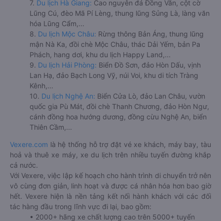
7.
Du lịch Hà Giang:
Cao nguyên đá Đồng Văn, cột cờ
Lũng Cú, đèo Mã Pí Lèng, thung lũng Sủng Là, làng văn
hóa Lũng Cẩm,...
8.
Du lịch Mộc Châu:
Rừng thông Bản Áng, thung lũng
mận Nà Ka, đồi chè Mộc Châu, thác Dải Yếm, bản Pa
Phách, hang dơi, khu du lịch Happy Land,...
9.
Du lịch Hải Phòng:
Biển Đồ Sơn, đảo Hòn Dấu, vịnh
Lan Hạ, đảo Bạch Long Vỹ, núi Voi, khu di tích Tràng
Kênh,...
10.
Du lịch Nghệ An:
Biển Cửa Lò, đảo Lan Châu, vườn
quốc gia Pù Mát, đồi chè Thanh Chương, đảo Hòn Ngư,
cánh đồng hoa hướng dương, đồng cừu Nghệ An, biển
Thiên Cầm,...
Vexere.com
là hệ thống hỗ trợ đặt vé xe khách, máy bay, tàu
hoả và thuê xe máy, xe du lịch trên nhiều tuyến đường khắp
cả nước.
Với Vexere, việc lập kế hoạch cho hành trình di chuyển trở nên
vô cùng đơn giản, linh hoạt và được cá nhân hóa hơn bao giờ
hết. Vexere hiện là nền tảng kết nối hành khách với các đối
tác hàng đầu trong lĩnh vực đi lại, bao gồm:
• 2000+ hãng xe chất lượng cao trên 5000+ tuyến