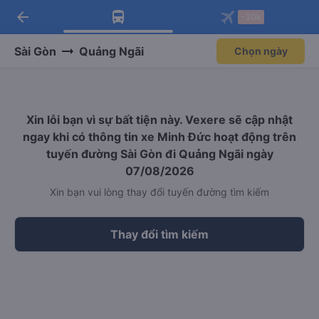
arrow_back
Tải app Vexere ngay!
Tải app Vexere
-30k
Mở app
Mở app
Nhận ưu đãi thành viên độc
-30k/ghế khi đặt vé máy bay qua
quyền
app
Sài Gòn
Quảng Ngãi
Chọn ngày
Xin lỗi bạn vì sự bất tiện này. Vexere sẽ cập nhật
ngay khi có thông tin xe Minh Đức hoạt động trên
tuyến đường Sài Gòn đi Quảng Ngãi ngày
07/08/2026
Xin bạn vui lòng thay đổi tuyến đường tìm kiếm
Thay đổi tìm kiếm