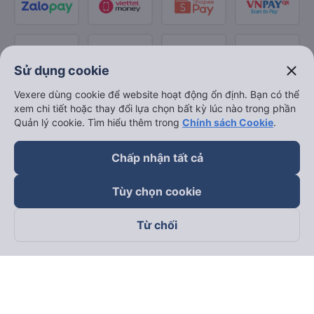
close
Sử dụng cookie
Vexere dùng cookie để website hoạt động ổn định. Bạn có thể
xem chi tiết hoặc thay đổi lựa chọn bất kỳ lúc nào trong phần
Quản lý cookie. Tìm hiểu thêm trong
Chính sách Cookie
.
Chấp nhận tất cả
Tùy chọn cookie
Từ chối
Theo dõi chúng tôi trên
Facebook
Tiktok
Youtube
Công ty TNHH Thương Mại Dịch Vụ Vexere