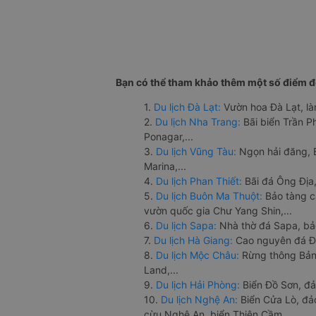
Bạn có thể tham khảo thêm một số điểm đế
1.
Du lịch Đà Lạt:
Vườn hoa Đà Lạt, là
2.
Du lịch Nha Trang:
Bãi biển Trần 
Ponagar,...
3.
Du lịch Vũng Tàu:
Ngọn hải đăng, 
Marina,...
4.
Du lịch Phan Thiết:
Bãi đá Ông Địa,
5.
Du lịch Buôn Ma Thuột:
Bảo tàng c
vườn quốc gia Chư Yang Shin,...
6.
Du lịch Sapa:
Nhà thờ đá Sapa, bả
7.
Du lịch Hà Giang:
Cao nguyên đá Đồ
8.
Du lịch Mộc Châu:
Rừng thông Bản 
Land,...
9.
Du lịch Hải Phòng:
Biển Đồ Sơn, đả
10.
Du lịch Nghệ An:
Biển Cửa Lò, đ
cừu Nghệ An, biển Thiên Cầm,...