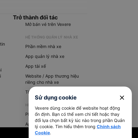
Trở thành đối tác
Mở bán vé trên Vexere
HỆ THỐNG QUẢN LÝ NHÀ XE
tin
Phần mềm nhà xe
App quản lý nhà xe
App tài xế
i
i
Website / App thương hiệu
riêng cho nhà xe
Tổng đài AI
close
Sử dụng cookie
HỆ THỐNG QUẢN LÝ HÀNG HOÁ
Vexere dùng cookie để website hoạt động
Phần mềm quản lý hàng hoá
ổn định. Bạn có thể xem chi tiết hoặc thay
đổi lựa chọn bất kỳ lúc nào trong phần Quản
App quản lý hàng hoá
lý cookie. Tìm hiểu thêm trong
Chính sách
Cookie
.