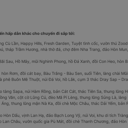
n hấp dẫn khác cho chuyến đi sắp tới:
ng Cù Lần, Happy Hills, Fresh Garden, Tuyệt tình cốc, vườn thú Zoodo
Phú, tháp Trầm Hương, nhà thờ đá, chợ đêm Nha Trang, đảo Hòn Mun,
Bãi Sau, Hồ Mây, mũi Nghinh Phong, hồ Đá Xanh, đồi Con Heo, hòn B
 hòn Rơm, đồi cát bay, Bàu Trắng - Bàu Sen, suối Tiên, làng chài Mũi
à phê Buôn Mê Thuột, núi Đá Voi, hồ Lắk, cụm 3 thác Dray Sap – Dra
o tàng Sapa, núi Hàm Rồng, bản Cát Cát, thác Tiên Sa, thung lũng 
ng Văn, cột cờ Lũng Cú, đèo Mã Pí Lèng, thung lũng Sủng Là, làng 
Áng, thung lũng mận Nà Ka, đồi chè Mộc Châu, thác Dải Yếm, bản P
o Hòn Dấu, vịnh Lan Hạ, đảo Bạch Long Vỹ, núi Voi, khu di tích Tràng
ảo Lan Châu, vườn quốc gia Pù Mát, đồi chè Thanh Chương, đảo Hò