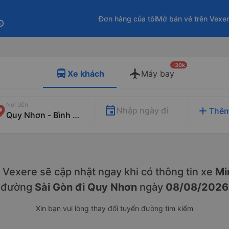
Đơn hàng của tôi
Mở bán vé trên Vexe
fo
-30k
Xe khách
Máy bay
Nơi đến
add
Nhập ngày đi
Thêm
y. Vexere sẽ cập nhật ngay khi có thông tin xe
Mi
đường
Sài Gòn đi Quy Nhơn
ngày
08/08/2026
Xin bạn vui lòng thay đổi tuyến đường tìm kiếm