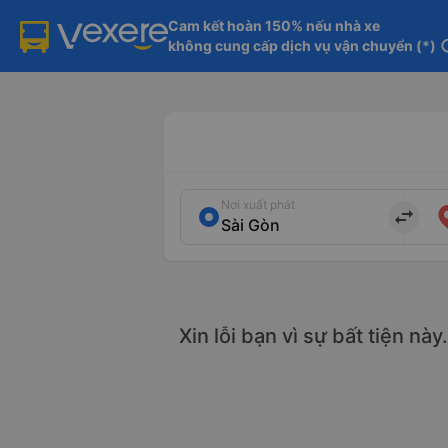
Cam kết hoàn 150% nếu nhà xe

không cung cấp dịch vụ vận chuyển (*)
in
Nơi xuất phát
import_export
Xin lỗi bạn vì sự bất tiện nà