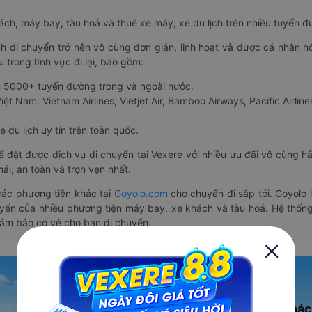
hách, máy bay, tàu hoả và thuê xe máy, xe du lịch trên nhiều tuyến 
nh di chuyển trở nên vô cùng đơn giản, linh hoạt và được cá nhân h
 trong lĩnh vực đi lại, bao gồm:
n 5000+ tuyến đường trong và ngoài nước.
ệt Nam: Vietnam Airlines, Vietjet Air, Bamboo Airways, Pacific Airlines
 du lịch uy tín trên toàn quốc.
thể đặt được dịch vụ di chuyển tại Vexere với nhiều ưu đãi vô cùng 
i, an toàn và trọn vẹn nhất.
ác phương tiện khác tại
Goyolo.com
cho chuyến đi sắp tới. Goyolo
huyển của nhiều phương tiện máy bay, xe khách và tàu hoả. Hệ thống
đảm bảo có vé cho bạn di chuyển.
Ứng dụng đặt vé Xe khác