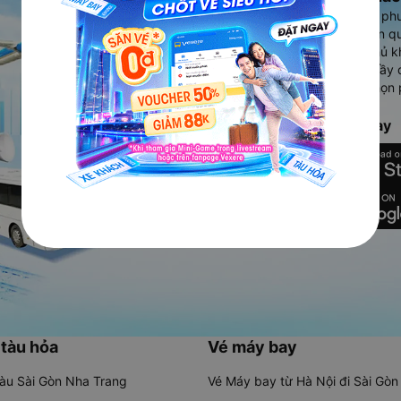
Vexere - ứng dụng đặt vé đa ph
cao, 5000+ tuyến đường toàn qu
vụ thuê xe máy, xe du lịch phủ k
Ứng dụng hiển thị thông tin đầy 
người dùng so sánh và lựa chọn 
chóng và phù hợp nhất.
Tải ứng dụng Vexere ngay
 tàu hỏa
Vé máy bay
tàu Sài Gòn Nha Trang
Vé Máy bay từ Hà Nội đi Sài Gòn