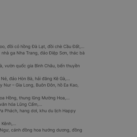
o, đồi cỏ hồng Đà Lạt, đồi chè Cầu Đất,...
 nhà ga Nha Trang, đảo Điệp Sơn, thác bà
à, vườn quốc gia Bình Châu, bến thuyền
 Né, đảo Hòn Bà, hải đăng Kê Gà,...
y Nur – Gia Long, Buôn Đôn, hồ Ea Kao,
Hoa Hồng, thung lũng Mường Hoa,...
văn hóa Lũng Cẩm,...
a Phách, hang dơi, khu du lịch Happy
 Kênh,...
n Ngư, cánh đồng hoa hướng dương, đồng