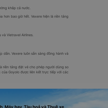
đường khắp cả nước.
óa hơn bao giờ hết. Vexere hiện là nền tảng
 và Vietravel Airlines.
hấp dẫn. Vexere luôn sẵn sàng đồng hành và
 là nền tảng đặt vé cho phép người dùng so
 của Goyolo được liên kết trực tiếp với các
h, Máy bay, Tàu hoả và Thuê xe