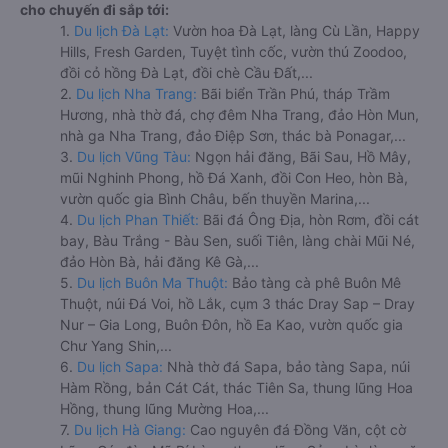
cho chuyến đi sắp tới:
1.
Du lịch Đà Lạt:
Vườn hoa Đà Lạt, làng Cù Lần, Happy
Hills, Fresh Garden, Tuyệt tình cốc, vườn thú Zoodoo,
đồi cỏ hồng Đà Lạt, đồi chè Cầu Đất,...
2.
Du lịch Nha Trang:
Bãi biển Trần Phú, tháp Trầm
Hương, nhà thờ đá, chợ đêm Nha Trang, đảo Hòn Mun,
nhà ga Nha Trang, đảo Điệp Sơn, thác bà Ponagar,...
3.
Du lịch Vũng Tàu:
Ngọn hải đăng, Bãi Sau, Hồ Mây,
mũi Nghinh Phong, hồ Đá Xanh, đồi Con Heo, hòn Bà,
vườn quốc gia Bình Châu, bến thuyền Marina,...
4.
Du lịch Phan Thiết:
Bãi đá Ông Địa, hòn Rơm, đồi cát
bay, Bàu Trắng - Bàu Sen, suối Tiên, làng chài Mũi Né,
đảo Hòn Bà, hải đăng Kê Gà,...
5.
Du lịch Buôn Ma Thuột:
Bảo tàng cà phê Buôn Mê
Thuột, núi Đá Voi, hồ Lắk, cụm 3 thác Dray Sap – Dray
Nur – Gia Long, Buôn Đôn, hồ Ea Kao, vườn quốc gia
Chư Yang Shin,...
6.
Du lịch Sapa:
Nhà thờ đá Sapa, bảo tàng Sapa, núi
Hàm Rồng, bản Cát Cát, thác Tiên Sa, thung lũng Hoa
Hồng, thung lũng Mường Hoa,...
7.
Du lịch Hà Giang:
Cao nguyên đá Đồng Văn, cột cờ