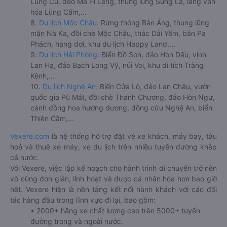
Lũng Cú, đèo Mã Pí Lèng, thung lũng Sủng Là, làng văn
hóa Lũng Cẩm,...
8.
Du lịch Mộc Châu:
Rừng thông Bản Áng, thung lũng
mận Nà Ka, đồi chè Mộc Châu, thác Dải Yếm, bản Pa
Phách, hang dơi, khu du lịch Happy Land,...
9.
Du lịch Hải Phòng:
Biển Đồ Sơn, đảo Hòn Dấu, vịnh
Lan Hạ, đảo Bạch Long Vỹ, núi Voi, khu di tích Tràng
Kênh,...
10.
Du lịch Nghệ An:
Biển Cửa Lò, đảo Lan Châu, vườn
quốc gia Pù Mát, đồi chè Thanh Chương, đảo Hòn Ngư,
cánh đồng hoa hướng dương, đồng cừu Nghệ An, biển
Thiên Cầm,...
Vexere.com
là hệ thống hỗ trợ đặt vé xe khách, máy bay, tàu
hoả và thuê xe máy, xe du lịch trên nhiều tuyến đường khắp
cả nước.
Với Vexere, việc lập kế hoạch cho hành trình di chuyển trở nên
vô cùng đơn giản, linh hoạt và được cá nhân hóa hơn bao giờ
hết. Vexere hiện là nền tảng kết nối hành khách với các đối
tác hàng đầu trong lĩnh vực đi lại, bao gồm:
• 2000+ hãng xe chất lượng cao trên 5000+ tuyến
đường trong và ngoài nước.