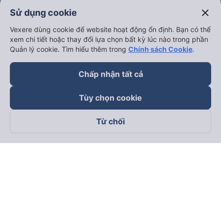
close
Sử dụng cookie
Vexere dùng cookie để website hoạt động ổn định. Bạn có thể
xem chi tiết hoặc thay đổi lựa chọn bất kỳ lúc nào trong phần
Quản lý cookie. Tìm hiểu thêm trong
Chính sách Cookie
.
Chấp nhận tất cả
Tùy chọn cookie
Từ chối
Theo dõi chúng tôi trên
Facebook
Tiktok
Youtube
Công ty TNHH Thương Mại Dịch Vụ Vexere