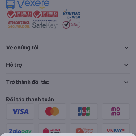
keyboard_arrow_down
Về chúng tôi
keyboard_arrow_down
Hỗ trợ
keyboard_arrow_down
Trở thành đối tác
Đối tác thanh toán