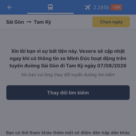
arrow_back
Tải app Vexere ngay!
Tải app Vexere
2.285
k
-30k
Mở app
Mở app
Nhận ưu đãi thành viên độc
-30k/ghế khi đặt vé máy bay qua
quyền
app
Sài Gòn
Tam Kỳ
Chọn ngày
Xin lỗi bạn vì sự bất tiện này. Vexere sẽ cập nhật
ngay khi có thông tin xe Minh Đức hoạt động trên
tuyến đường Sài Gòn đi Tam Kỳ ngày 07/08/2026
Xin bạn vui lòng thay đổi tuyến đường tìm kiếm
Thay đổi tìm kiếm
Bạn có thể tham khảo thêm một số điểm đến hấp dẫn khác