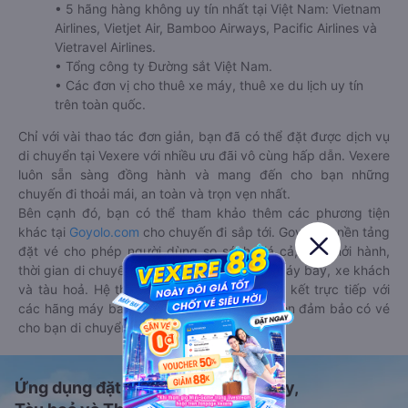
• 5 hãng hàng không uy tín nhất tại Việt Nam: Vietnam
Airlines, Vietjet Air, Bamboo Airways, Pacific Airlines và
Vietravel Airlines.
• Tổng công ty Đường sắt Việt Nam.
• Các đơn vị cho thuê xe máy, thuê xe du lịch uy tín
trên toàn quốc.
Chỉ với vài thao tác đơn giản, bạn đã có thể đặt được dịch vụ
di chuyển tại Vexere với nhiều ưu đãi vô cùng hấp dẫn. Vexere
luôn sẵn sàng đồng hành và mang đến cho bạn những
chuyến đi thoải mái, an toàn và trọn vẹn nhất.
Bên cạnh đó, bạn có thể tham khảo thêm các phương tiện
khác tại
Goyolo.com
cho chuyến đi sắp tới. Goyolo là nền tảng
đặt vé cho phép người dùng so sánh giá cả, giờ khởi hành,
thời gian di chuyển của nhiều phương tiện máy bay, xe khách
và tàu hoả. Hệ thống của Goyolo được liên kết trực tiếp với
các hãng máy bay, xe khách và tàu hoả, luôn đảm bảo có vé
cho bạn di chuyển.
Ứng dụng đặt vé Xe khách, Máy bay,