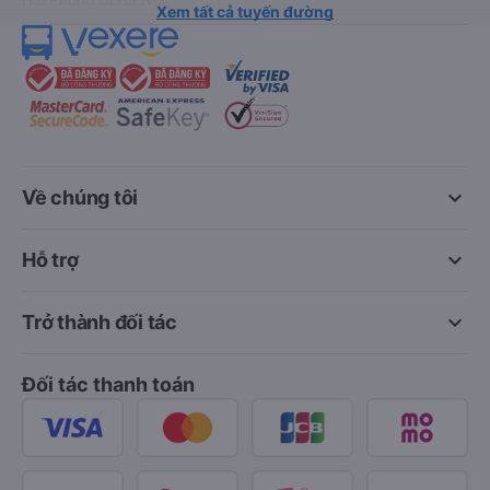
Xem tất cả tuyến đường
keyboard_arrow_down
Về chúng tôi
keyboard_arrow_down
Hỗ trợ
keyboard_arrow_down
Trở thành đối tác
Đối tác thanh toán