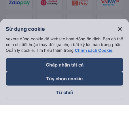
close
Sử dụng cookie
Vexere dùng cookie để website hoạt động ổn định. Bạn có thể
xem chi tiết hoặc thay đổi lựa chọn bất kỳ lúc nào trong phần
Quản lý cookie. Tìm hiểu thêm trong
Chính sách Cookie
.
Chấp nhận tất cả
Tùy chọn cookie
Từ chối
Theo dõi chúng tôi trên
Facebook
Tiktok
Youtube
Công ty TNHH Thương Mại Dịch Vụ Vexere