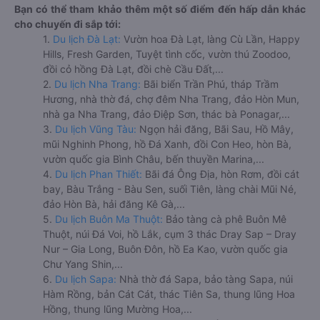
Bạn có thể tham khảo thêm một số điểm đến hấp dẫn khác
cho chuyến đi sắp tới:
1.
Du lịch Đà Lạt:
Vườn hoa Đà Lạt, làng Cù Lần, Happy
Hills, Fresh Garden, Tuyệt tình cốc, vườn thú Zoodoo,
đồi cỏ hồng Đà Lạt, đồi chè Cầu Đất,...
2.
Du lịch Nha Trang:
Bãi biển Trần Phú, tháp Trầm
Hương, nhà thờ đá, chợ đêm Nha Trang, đảo Hòn Mun,
nhà ga Nha Trang, đảo Điệp Sơn, thác bà Ponagar,...
3.
Du lịch Vũng Tàu:
Ngọn hải đăng, Bãi Sau, Hồ Mây,
mũi Nghinh Phong, hồ Đá Xanh, đồi Con Heo, hòn Bà,
vườn quốc gia Bình Châu, bến thuyền Marina,...
4.
Du lịch Phan Thiết:
Bãi đá Ông Địa, hòn Rơm, đồi cát
bay, Bàu Trắng - Bàu Sen, suối Tiên, làng chài Mũi Né,
đảo Hòn Bà, hải đăng Kê Gà,...
5.
Du lịch Buôn Ma Thuột:
Bảo tàng cà phê Buôn Mê
Thuột, núi Đá Voi, hồ Lắk, cụm 3 thác Dray Sap – Dray
Nur – Gia Long, Buôn Đôn, hồ Ea Kao, vườn quốc gia
Chư Yang Shin,...
6.
Du lịch Sapa:
Nhà thờ đá Sapa, bảo tàng Sapa, núi
Hàm Rồng, bản Cát Cát, thác Tiên Sa, thung lũng Hoa
Hồng, thung lũng Mường Hoa,...