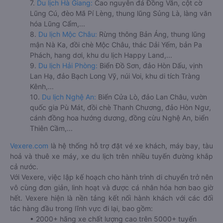
7.
Du lịch Hà Giang:
Cao nguyên đá Đồng Văn, cột cờ
Lũng Cú, đèo Mã Pí Lèng, thung lũng Sủng Là, làng văn
hóa Lũng Cẩm,...
8.
Du lịch Mộc Châu:
Rừng thông Bản Áng, thung lũng
mận Nà Ka, đồi chè Mộc Châu, thác Dải Yếm, bản Pa
Phách, hang dơi, khu du lịch Happy Land,...
9.
Du lịch Hải Phòng:
Biển Đồ Sơn, đảo Hòn Dấu, vịnh
Lan Hạ, đảo Bạch Long Vỹ, núi Voi, khu di tích Tràng
Kênh,...
10.
Du lịch Nghệ An:
Biển Cửa Lò, đảo Lan Châu, vườn
quốc gia Pù Mát, đồi chè Thanh Chương, đảo Hòn Ngư,
cánh đồng hoa hướng dương, đồng cừu Nghệ An, biển
Thiên Cầm,...
Vexere.com
là hệ thống hỗ trợ đặt vé xe khách, máy bay, tàu
hoả và thuê xe máy, xe du lịch trên nhiều tuyến đường khắp
cả nước.
Với Vexere, việc lập kế hoạch cho hành trình di chuyển trở nên
vô cùng đơn giản, linh hoạt và được cá nhân hóa hơn bao giờ
hết. Vexere hiện là nền tảng kết nối hành khách với các đối
tác hàng đầu trong lĩnh vực đi lại, bao gồm:
• 2000+ hãng xe chất lượng cao trên 5000+ tuyến