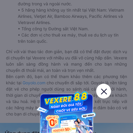
đường trong và ngoài nước.
• 5 hãng hàng không uy tín nhất tại Việt Nam: Vietnam
Airlines, Vietjet Air, Bamboo Airways, Pacific Airlines và
Vietravel Airlines.
• Tổng công ty Đường sắt Việt Nam.
• Các đơn vị cho thuê xe máy, thuê xe du lịch uy tín
trên toàn quốc.
Chỉ với vài thao tác đơn giản, bạn đã có thể đặt được dịch vụ
di chuyển tại Vexere với nhiều ưu đãi vô cùng hấp dẫn. Vexere
luôn sẵn sàng đồng hành và mang đến cho bạn những
chuyến đi thoải mái, an toàn và trọn vẹn nhất.
Bên cạnh đó, bạn có thể tham khảo thêm các phương tiện
khác tại
Goyolo.com
cho chuyến đi sắp tới. Goyolo là nền tảng
đặt vé cho phép người dùng so sánh giá cả, giờ khởi hành,
thời gian di chuyển của nhiều phương tiện máy bay, xe khách
và tàu hoả. Hệ thống của Goyolo được liên kết trực tiếp với
các hãng máy bay, xe khách và tàu hoả, luôn đảm bảo có vé
cho bạn di chuyển.