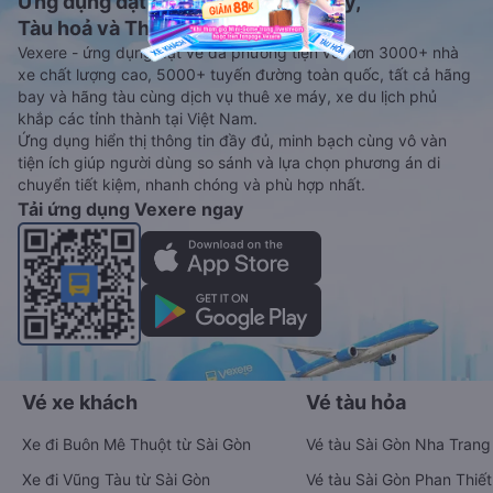
Ứng dụng đặt vé Xe khách, Máy bay,
Tàu hoả và Thuê xe
Vexere - ứng dụng đặt vé đa phương tiện với hơn 3000+ nhà
xe chất lượng cao, 5000+ tuyến đường toàn quốc, tất cả hãng
bay và hãng tàu cùng dịch vụ thuê xe máy, xe du lịch phủ
khắp các tỉnh thành tại Việt Nam.
Ứng dụng hiển thị thông tin đầy đủ, minh bạch cùng vô vàn
tiện ích giúp người dùng so sánh và lựa chọn phương án di
chuyển tiết kiệm, nhanh chóng và phù hợp nhất.
Tải ứng dụng Vexere ngay
Vé xe khách
Vé tàu hỏa
Xe đi Buôn Mê Thuột từ Sài Gòn
Vé tàu Sài Gòn Nha Trang
Xe đi Vũng Tàu từ Sài Gòn
Vé tàu Sài Gòn Phan Thiết