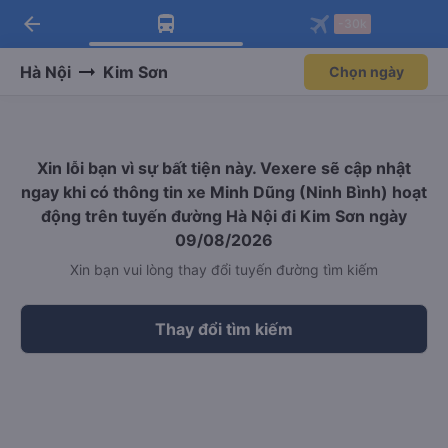
arrow_back
Tải app Vexere ngay!
Tải app Vexere
-30k
Mở app
Mở app
Nhận ưu đãi thành viên độc
-30k/ghế khi đặt vé máy bay qua
quyền
app
Hà Nội
Kim Sơn
Chọn ngày
Xin lỗi bạn vì sự bất tiện này. Vexere sẽ cập nhật
ngay khi có thông tin xe Minh Dũng (Ninh Bình) hoạt
động trên tuyến đường Hà Nội đi Kim Sơn ngày
09/08/2026
Xin bạn vui lòng thay đổi tuyến đường tìm kiếm
Thay đổi tìm kiếm