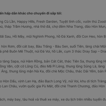
n hấp dẫn khác cho chuyến đi sắp tới:
ng Cù Lần, Happy Hills, Fresh Garden, Tuyệt tình cốc, vườn thú Zoodo
Phú, tháp Trầm Hương, nhà thờ đá, chợ đêm Nha Trang, đảo Hòn Mun,
Bãi Sau, Hồ Mây, mũi Nghinh Phong, hồ Đá Xanh, đồi Con Heo, hòn B
 hòn Rơm, đồi cát bay, Bàu Trắng - Bàu Sen, suối Tiên, làng chài Mũi
à phê Buôn Mê Thuột, núi Đá Voi, hồ Lắk, cụm 3 thác Dray Sap – Dra
o tàng Sapa, núi Hàm Rồng, bản Cát Cát, thác Tiên Sa, thung lũng 
ng Văn, cột cờ Lũng Cú, đèo Mã Pí Lèng, thung lũng Sủng Là, làng 
Áng, thung lũng mận Nà Ka, đồi chè Mộc Châu, thác Dải Yếm, bản P
o Hòn Dấu, vịnh Lan Hạ, đảo Bạch Long Vỹ, núi Voi, khu di tích Tràng
ảo Lan Châu, vườn quốc gia Pù Mát, đồi chè Thanh Chương, đảo Hò
hách, máy bay, tàu hoả và thuê xe máy, xe du lịch trên nhiều tuyến 