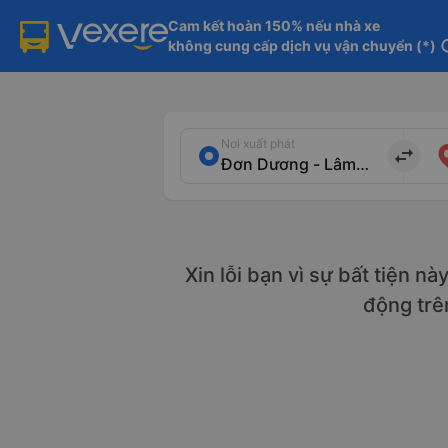
Cam kết hoàn 150% nếu nhà xe

không cung cấp dịch vụ vận chuyển (*)
in
Nơi xuất phát
import_export
Xin lỗi bạn vì sự bất tiện n
động tr