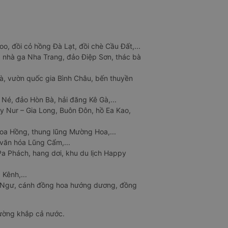
o, đồi cỏ hồng Đà Lạt, đồi chè Cầu Đất,...
 nhà ga Nha Trang, đảo Điệp Sơn, thác bà
à, vườn quốc gia Bình Châu, bến thuyền
 Né, đảo Hòn Bà, hải đăng Kê Gà,...
y Nur – Gia Long, Buôn Đôn, hồ Ea Kao,
Hoa Hồng, thung lũng Mường Hoa,...
văn hóa Lũng Cẩm,...
a Phách, hang dơi, khu du lịch Happy
 Kênh,...
n Ngư, cánh đồng hoa hướng dương, đồng
đường khắp cả nước.