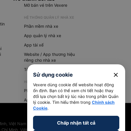
Mở bán vé trên Vexere
HỆ THỐNG QUẢN LÝ NHÀ XE
tin
Phần mềm nhà xe
App quản lý nhà xe
App tài xế
i
i
Website / App thương hiệu
riêng cho nhà xe
Tổng đài AI
close
Sử dụng cookie
HỆ THỐNG QUẢN LÝ HÀNG HOÁ
Vexere dùng cookie để website hoạt động
Phần mềm quản lý hàng hoá
ổn định. Bạn có thể xem chi tiết hoặc thay
đổi lựa chọn bất kỳ lúc nào trong phần Quản
App quản lý hàng hoá
lý cookie. Tìm hiểu thêm trong
Chính sách
Cookie
.
Chấp nhận tất cả
inh, Việt Nam
 Chí Minh, Việt Nam