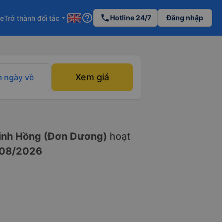
help_outline
phone
Hotline 24/7
Đăng nhập
re
Trở thành đối tác
arrow_drop_down
Xem giá
 ngày về
nh Hồng (Đơn Dương)
hoạt
08/2026