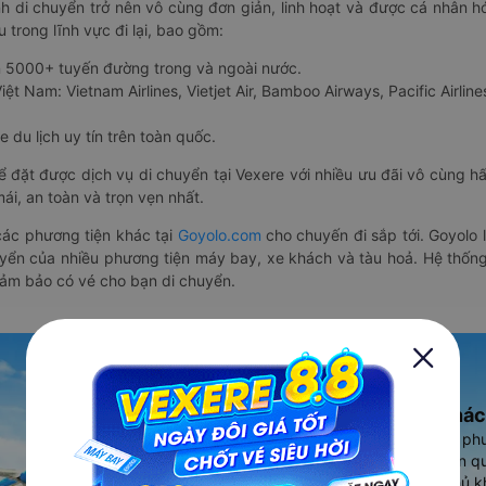
nh di chuyển trở nên vô cùng đơn giản, linh hoạt và được cá nhân h
 trong lĩnh vực đi lại, bao gồm:
n 5000+ tuyến đường trong và ngoài nước.
ệt Nam: Vietnam Airlines, Vietjet Air, Bamboo Airways, Pacific Airlines
 du lịch uy tín trên toàn quốc.
thể đặt được dịch vụ di chuyển tại Vexere với nhiều ưu đãi vô cùng 
i, an toàn và trọn vẹn nhất.
ác phương tiện khác tại
Goyolo.com
cho chuyến đi sắp tới. Goyolo
huyển của nhiều phương tiện máy bay, xe khách và tàu hoả. Hệ thống
đảm bảo có vé cho bạn di chuyển.
Ứng dụng đặt vé Xe khác
Vexere - ứng dụng đặt vé đa ph
cao, 5000+ tuyến đường toàn qu
vụ thuê xe máy, xe du lịch phủ k