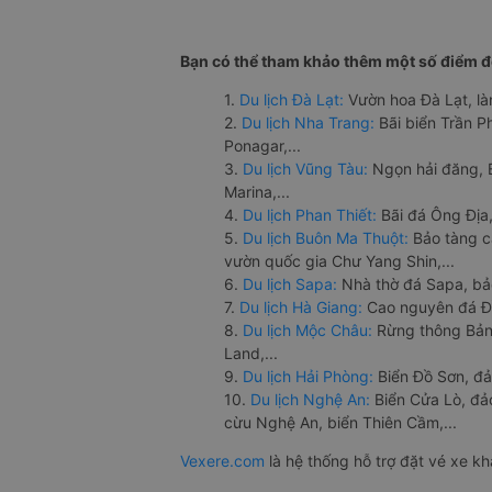
Bạn có thể tham khảo thêm một số điểm đế
1.
Du lịch Đà Lạt:
Vườn hoa Đà Lạt, là
2.
Du lịch Nha Trang:
Bãi biển Trần 
Ponagar,...
3.
Du lịch Vũng Tàu:
Ngọn hải đăng, 
Marina,...
4.
Du lịch Phan Thiết:
Bãi đá Ông Địa,
5.
Du lịch Buôn Ma Thuột:
Bảo tàng c
vườn quốc gia Chư Yang Shin,...
6.
Du lịch Sapa:
Nhà thờ đá Sapa, bả
7.
Du lịch Hà Giang:
Cao nguyên đá Đồ
8.
Du lịch Mộc Châu:
Rừng thông Bản 
Land,...
9.
Du lịch Hải Phòng:
Biển Đồ Sơn, đả
10.
Du lịch Nghệ An:
Biển Cửa Lò, đ
cừu Nghệ An, biển Thiên Cầm,...
Vexere.com
là hệ thống hỗ trợ đặt vé xe k