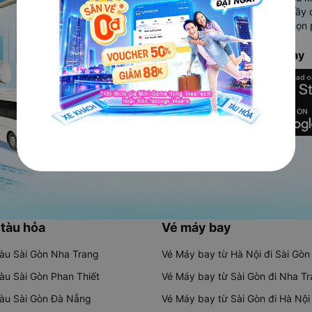
Ứng dụng hiển thị thông tin đầy 
người dùng so sánh và lựa chọn 
chóng và phù hợp nhất.
Tải ứng dụng Vexere ngay
 tàu hỏa
Vé máy bay
tàu Sài Gòn Nha Trang
Vé Máy bay từ Hà Nội đi Sài Gòn
tàu Sài Gòn Phan Thiết
Vé Máy bay từ Sài Gòn đi Nha T
tàu Sài Gòn Đà Nẵng
Vé Máy bay từ Sài Gòn đi Hà Nội