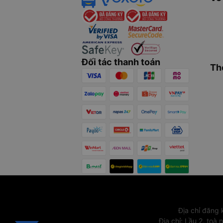
Đối tác thanh toán
Th
Địa chỉ đăng
Địa chỉ
:
Lầu 2, toà 