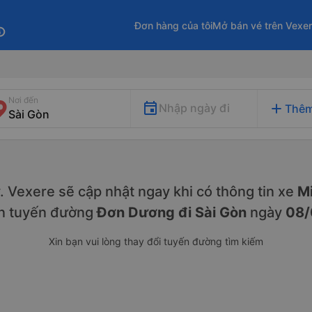
Đơn hàng của tôi
Mở bán vé trên Vexe
fo
Nơi đến
add
Nhập ngày đi
Thêm
ày. Vexere sẽ cập nhật ngay khi có thông tin xe
Mi
ên tuyến đường
Đơn Dương đi Sài Gòn
ngày
08/
Xin bạn vui lòng thay đổi tuyến đường tìm kiếm