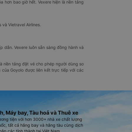
óa hơn bao giờ hết. Vexere hiện là nền tảng
 và Vietravel Airlines.
hấp dẫn. Vexere luôn sẵn sàng đồng hành và
 là nền tảng đặt vé cho phép người dùng so
 của Goyolo được liên kết trực tiếp với các
h, Máy bay, Tàu hoả và Thuê xe
ương tiện với hơn 3000+ nhà xe chất lượng
ốc, tất cả hãng bay và hãng tàu cùng dịch
hắp các tỉnh thành tại Việt Nam.