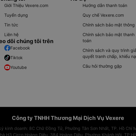
Giới Thiệu Vexere.com
Hướng dẫn thanh toán
Tuyển dụng
Quy chế Vexere.com
Tin tức
Chính sách bảo mật thông 
Liên hệ
Chính sách bảo mật thanh
eo dõi chúng tôi trên
toán
Facebook
Chính sách và quy trình giả
quyết tranh chấp, khiếu nạ
Tiktok
Câu hỏi thường gặp
Youtube
Công ty TNHH Thương Mại Dịch Vụ Vexere
 ký kinh doanh: 8C Chữ Đồng Tử, Phường Tân Sơn Nhất, TP. Hồ Chí M
nhà H3 Circo Hoàng Diệu, 384 Hoàng Diệu, Phường Khánh Hội, TP Hồ