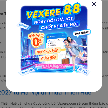
ừa Thiên Huế
/5 xe Minh Mập được đánh giá là xe khách có chất lượng Trung bình 
ỉ từ 450000 đ và các tiện ích trên xe như: Đang cập nhật. Mỗi ngày 
?
n Huế xuất phát vào lúc 17:45 là của hãng xe Minh Mập. Nhà xe Min
 Huế sau 11.9 giờ.
 Huế xuất phát vào lúc 18:31 là của hãng xe Minh Mập. Nhà xe Minh
Thừa Thiên Huế sau 11.9 giờ.
2027 từ Hà Nội đi Thừa Thiên Huế
a Thiên Huế vẫn chưa được công bố. Vexere.com sẽ sớm thông báo c