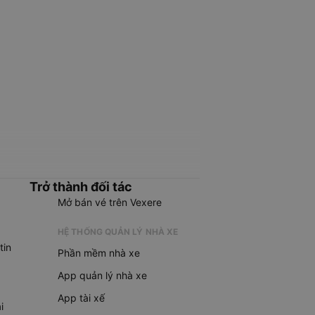
Trở thành đối tác
Mở bán vé trên Vexere
HỆ THỐNG QUẢN LÝ NHÀ XE
tin
Phần mềm nhà xe
App quản lý nhà xe
App tài xế
i