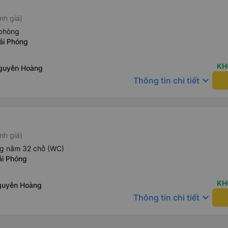
nh giá)
phòng
ải Phóng
KH
Nguyễn Hoàng
keyboard_arrow_down
Thông tin chi tiết
nh giá)
ng nằm 32 chỗ (WC)
ải Phóng
KH
guyễn Hoàng
keyboard_arrow_down
Thông tin chi tiết