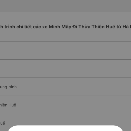
ch trình chi tiết các xe Minh Mập Đi Thừa Thiên Huế từ Hà 
rung bình
hiên Huế
Huế