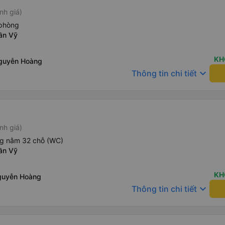
nh giá)
phòng
ần Vỹ
KH
Nguyễn Hoàng
keyboard_arrow_down
Thông tin chi tiết
nh giá)
ng nằm 32 chỗ (WC)
ần Vỹ
KH
guyễn Hoàng
keyboard_arrow_down
Thông tin chi tiết