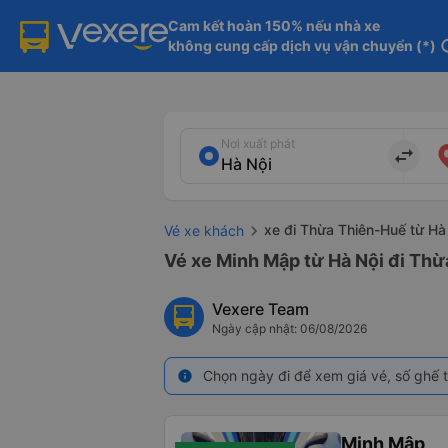
Cam kết hoàn 150% nếu nhà xe

không cung cấp dịch vụ vận chuyển (*)
in
Nơi xuất phát
import_export
xe đi Thừa Thiên-Huế từ Hà
Vé xe khách
Vé xe Minh Mập từ Hà Nội đi Thừ
Vexere Team
Ngày cập nhật: 06/08/2026
Chọn ngày đi để xem giá vé, số ghế t
info
Minh Mập