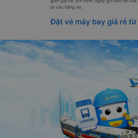
gồm giá vé, lịch trình, ngày giờ bán vé củ
từ các hãng xe.
Đặt vé máy bay giá rẻ từ