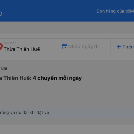
Đơn hàng của tôi
M
fo
Nơi đến
add
Nhập ngày đi
Thêm
 Nội
a Thiên Huế
: 4 chuyến mỗi ngày
rống và ưu đãi khi đặt vé