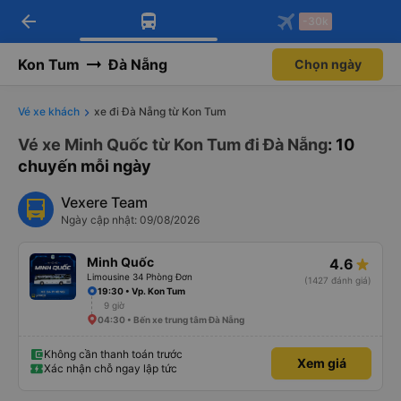
arrow_back
Tải app Vexere ngay!
Tải app Vexere
-30k
Mở app
Mở app
Nhận ưu đãi thành viên độc
-30k/ghế khi đặt vé máy bay qua
quyền
app
Kon Tum
Đà Nẵng
Chọn ngày
Vé xe khách
xe đi Đà Nẵng từ Kon Tum
Vé xe Minh Quốc từ Kon Tum đi Đà Nẵng
: 10
chuyến mỗi ngày
Vexere Team
Ngày cập nhật: 09/08/2026
Minh Quốc
4.6
Limousine 34 Phòng Đơn
(1427 đánh giá)
19:30 • Vp. Kon Tum
9 giờ
04:30 • Bến xe trung tâm Đà Nẵng
Không cần thanh toán trước
Xem giá
Xác nhận chỗ ngay lập tức