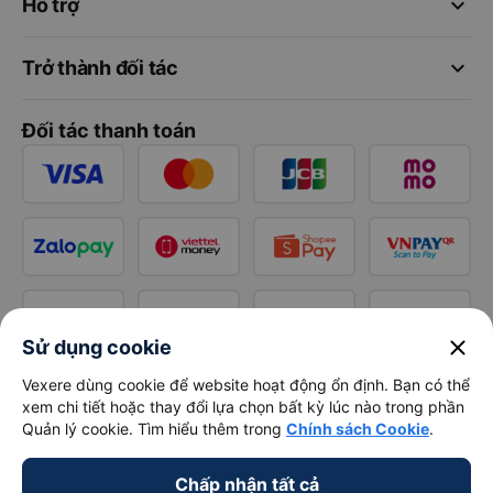
keyboard_arrow_down
Hỗ trợ
keyboard_arrow_down
Trở thành đối tác
Đối tác thanh toán
close
Sử dụng cookie
Vexere dùng cookie để website hoạt động ổn định. Bạn có thể
xem chi tiết hoặc thay đổi lựa chọn bất kỳ lúc nào trong phần
Quản lý cookie. Tìm hiểu thêm trong
Chính sách Cookie
.
Chấp nhận tất cả