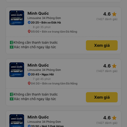
star_rate
Minh Quốc
4.6
Limousine 34 Phòng Đơn
(1427 đánh giá)
20:25 • Bến xe Đắk Hà
8 giờ 35 phút
05:00 • Bến xe trung tâm Đà Nẵng
Không cần thanh toán trước
Xem giá
Xác nhận chỗ ngay lập tức
star_rate
Minh Quốc
4.6
Limousine 34 Phòng Đơn
(1427 đánh giá)
20:45 • Ngọc Hồi
7 giờ 45 phút
04:30 • Bến xe trung tâm Đà Nẵng
Không cần thanh toán trước
Xem giá
Xác nhận chỗ ngay lập tức
star_rate
Minh Quốc
4.6
Limousine 34 Phòng Đơn
(1427 đánh giá)
20:50 • Ngã 3 Đak Hring