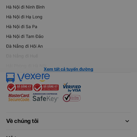
Hà Nội đi Ninh Bình
Hà Nội đi Hạ Long
Hà Nội đi Sa Pa
Hà Nội đi Tam Đảo
Đà Nẵng đi Hội An
Đà Nẵng đi Huế
Hải Phòng đi Hà Nội
Xem tất cả tuyến đường
keyboard_arrow_down
Về chúng tôi