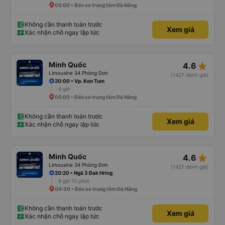
05:00 • Bến xe trung tâm Đà Nẵng
Không cần thanh toán trước
Xem giá
Xác nhận chỗ ngay lập tức
star_rate
Minh Quốc
4.6
Limousine 34 Phòng Đơn
(1427 đánh giá)
20:00 • Vp. Kon Tum
9 giờ
05:00 • Bến xe trung tâm Đà Nẵng
Không cần thanh toán trước
Xem giá
Xác nhận chỗ ngay lập tức
star_rate
Minh Quốc
4.6
Limousine 34 Phòng Đơn
(1427 đánh giá)
20:20 • Ngã 3 Đak Hring
8 giờ 10 phút
04:30 • Bến xe trung tâm Đà Nẵng
Không cần thanh toán trước
Xem giá
Xác nhận chỗ ngay lập tức