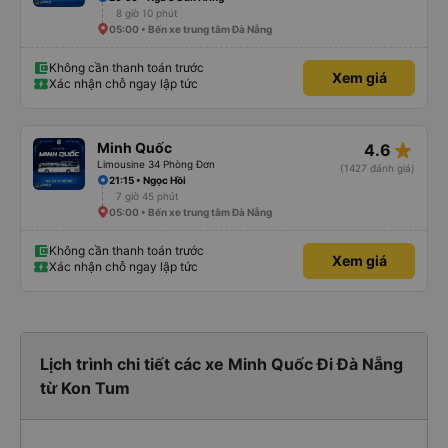
8 giờ 10 phút
05:00 • Bến xe trung tâm Đà Nẵng
Không cần thanh toán trước
Xem giá
Xác nhận chỗ ngay lập tức
star_rate
Minh Quốc
4.6
Limousine 34 Phòng Đơn
(1427 đánh giá)
21:15 • Ngọc Hồi
7 giờ 45 phút
05:00 • Bến xe trung tâm Đà Nẵng
Không cần thanh toán trước
Xem giá
Xác nhận chỗ ngay lập tức
Lịch trình chi tiết các xe Minh Quốc Đi Đà Nẵng
từ Kon Tum