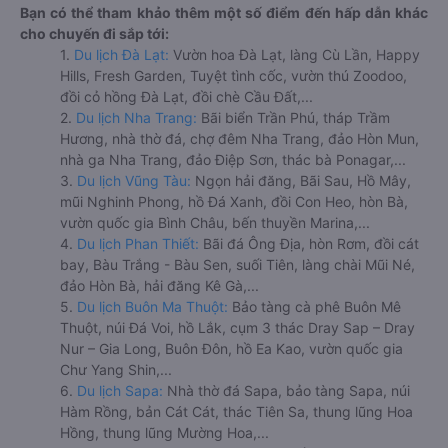
Bạn có thể tham khảo thêm một số điểm đến hấp dẫn khác
cho chuyến đi sắp tới:
1.
Du lịch Đà Lạt:
Vườn hoa Đà Lạt, làng Cù Lần, Happy
Hills, Fresh Garden, Tuyệt tình cốc, vườn thú Zoodoo,
đồi cỏ hồng Đà Lạt, đồi chè Cầu Đất,...
2.
Du lịch Nha Trang:
Bãi biển Trần Phú, tháp Trầm
Hương, nhà thờ đá, chợ đêm Nha Trang, đảo Hòn Mun,
nhà ga Nha Trang, đảo Điệp Sơn, thác bà Ponagar,...
3.
Du lịch Vũng Tàu:
Ngọn hải đăng, Bãi Sau, Hồ Mây,
mũi Nghinh Phong, hồ Đá Xanh, đồi Con Heo, hòn Bà,
vườn quốc gia Bình Châu, bến thuyền Marina,...
4.
Du lịch Phan Thiết:
Bãi đá Ông Địa, hòn Rơm, đồi cát
bay, Bàu Trắng - Bàu Sen, suối Tiên, làng chài Mũi Né,
đảo Hòn Bà, hải đăng Kê Gà,...
5.
Du lịch Buôn Ma Thuột:
Bảo tàng cà phê Buôn Mê
Thuột, núi Đá Voi, hồ Lắk, cụm 3 thác Dray Sap – Dray
Nur – Gia Long, Buôn Đôn, hồ Ea Kao, vườn quốc gia
Chư Yang Shin,...
6.
Du lịch Sapa:
Nhà thờ đá Sapa, bảo tàng Sapa, núi
Hàm Rồng, bản Cát Cát, thác Tiên Sa, thung lũng Hoa
Hồng, thung lũng Mường Hoa,...