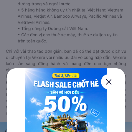
đường trong và ngoài nước.
• 5 hãng hàng không uy tín nhất tại Việt Nam: Vietnam
Airlines, Vietjet Air, Bamboo Airways, Pacific Airlines và
Vietravel Airlines.
• Tổng công ty Đường sắt Việt Nam.
• Các đơn vị cho thuê xe máy, thuê xe du lịch uy tín
trên toàn quốc.
Chỉ với vài thao tác đơn giản, bạn đã có thể đặt được dịch vụ
di chuyển tại Vexere với nhiều ưu đãi vô cùng hấp dẫn. Vexere
luôn sẵn sàng đồng hành và mang đến cho bạn những
chuyến đi thoải mái, an toàn và trọn vẹn nhất.
Bên cạnh đó, bạn có thể tham khảo thêm các phương tiện
khác tại
Goyolo.com
cho chuyến đi sắp tới. Goyolo là nền tảng
đặt vé cho phép người dùng so sánh giá cả, giờ khởi hành,
thời gian di chuyển của nhiều phương tiện máy bay, xe khách
và tàu hoả. Hệ thống của Goyolo được liên kết trực tiếp với
các hãng máy bay, xe khách và tàu hoả, luôn đảm bảo có vé
cho bạn di chuyển.