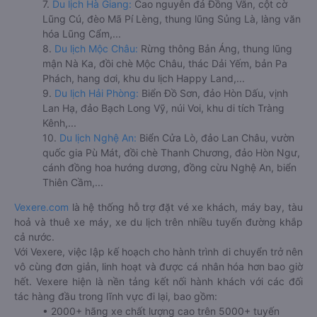
7.
Du lịch Hà Giang:
Cao nguyên đá Đồng Văn, cột cờ
Lũng Cú, đèo Mã Pí Lèng, thung lũng Sủng Là, làng văn
hóa Lũng Cẩm,...
8.
Du lịch Mộc Châu:
Rừng thông Bản Áng, thung lũng
mận Nà Ka, đồi chè Mộc Châu, thác Dải Yếm, bản Pa
Phách, hang dơi, khu du lịch Happy Land,...
9.
Du lịch Hải Phòng:
Biển Đồ Sơn, đảo Hòn Dấu, vịnh
Lan Hạ, đảo Bạch Long Vỹ, núi Voi, khu di tích Tràng
Kênh,...
10.
Du lịch Nghệ An:
Biển Cửa Lò, đảo Lan Châu, vườn
quốc gia Pù Mát, đồi chè Thanh Chương, đảo Hòn Ngư,
cánh đồng hoa hướng dương, đồng cừu Nghệ An, biển
Thiên Cầm,...
Vexere.com
là hệ thống hỗ trợ đặt vé xe khách, máy bay, tàu
hoả và thuê xe máy, xe du lịch trên nhiều tuyến đường khắp
cả nước.
Với Vexere, việc lập kế hoạch cho hành trình di chuyển trở nên
vô cùng đơn giản, linh hoạt và được cá nhân hóa hơn bao giờ
hết. Vexere hiện là nền tảng kết nối hành khách với các đối
tác hàng đầu trong lĩnh vực đi lại, bao gồm:
• 2000+ hãng xe chất lượng cao trên 5000+ tuyến