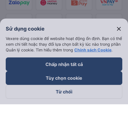
close
Sử dụng cookie
Vexere dùng cookie để website hoạt động ổn định. Bạn có thể
xem chi tiết hoặc thay đổi lựa chọn bất kỳ lúc nào trong phần
Quản lý cookie. Tìm hiểu thêm trong
Chính sách Cookie
.
Chấp nhận tất cả
Tùy chọn cookie
Từ chối
Theo dõi chúng tôi trên
Facebook
Tiktok
Youtube
Công ty TNHH Thương Mại Dịch Vụ Vexere