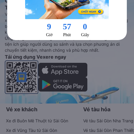
Ứng dụng đặt vé Xe khách, Máy bay,
Tàu hoả và Thuê xe
Vexere - ứng dụng đặt vé đa phương tiện với hơn 3000+ nhà
xe chất lượng cao, 5000+ tuyến đường toàn quốc, tất cả hãng
bay và hãng tàu cùng dịch vụ thuê xe máy, xe du lịch phủ
khắp các tỉnh thành tại Việt Nam.
Ứng dụng hiển thị thông tin đầy đủ, minh bạch cùng vô vàn
tiện ích giúp người dùng so sánh và lựa chọn phương án di
chuyển tiết kiệm, nhanh chóng và phù hợp nhất.
Tải ứng dụng Vexere ngay
Vé xe khách
Vé tàu hỏa
Xe đi Buôn Mê Thuột từ Sài Gòn
Vé tàu Sài Gòn Nha Trang
Xe đi Vũng Tàu từ Sài Gòn
Vé tàu Sài Gòn Phan Thiết