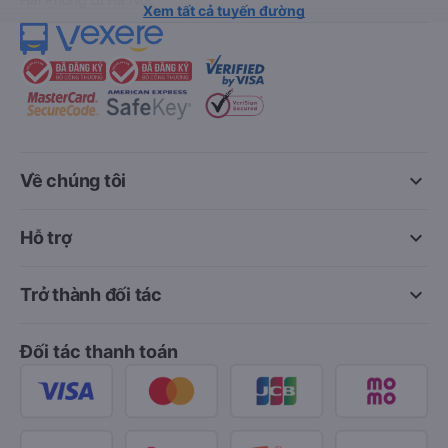
Xem tất cả tuyến đường
keyboard_arrow_down
Về chúng tôi
keyboard_arrow_down
Hỗ trợ
keyboard_arrow_down
Trở thành đối tác
Đối tác thanh toán