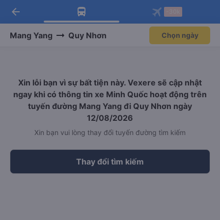
arrow_back
Tải app Vexere ngay!
Tải app Vexere
-30k
Mở app
Mở app
Nhận ưu đãi thành viên độc
-30k/ghế khi đặt vé máy bay qua
quyền
app
Mang Yang
Quy Nhơn
Chọn ngày
Xin lỗi bạn vì sự bất tiện này. Vexere sẽ cập nhật
ngay khi có thông tin xe Minh Quốc hoạt động trên
tuyến đường Mang Yang đi Quy Nhơn ngày
12/08/2026
Xin bạn vui lòng thay đổi tuyến đường tìm kiếm
Thay đổi tìm kiếm