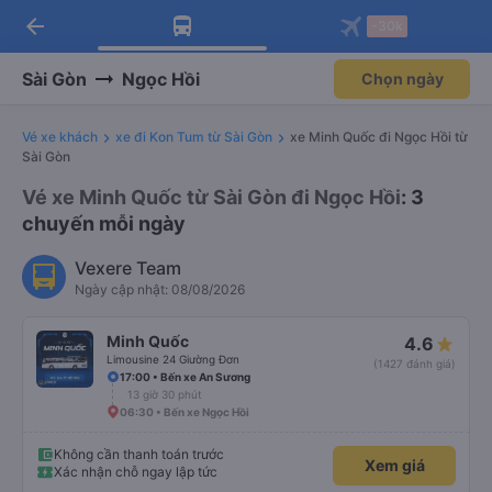
arrow_back
Tải app Vexere ngay!
Tải app Vexere
-30k
Mở app
Mở app
Nhận ưu đãi thành viên độc
-30k/ghế khi đặt vé máy bay qua
quyền
app
Sài Gòn
Ngọc Hồi
Chọn ngày
Vé xe khách
xe đi Kon Tum từ Sài Gòn
xe Minh Quốc đi Ngọc Hồi từ
Sài Gòn
Vé xe Minh Quốc từ Sài Gòn đi Ngọc Hồi
: 3
chuyến mỗi ngày
Vexere Team
Ngày cập nhật: 08/08/2026
Minh Quốc
4.6
Limousine 24 Giường Đơn
(1427 đánh giá)
17:00 • Bến xe An Sương
13 giờ 30 phút
06:30 • Bến xe Ngọc Hồi
Không cần thanh toán trước
Xem giá
Xác nhận chỗ ngay lập tức