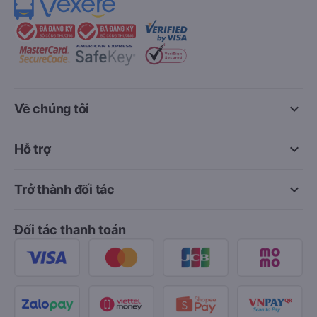
keyboard_arrow_down
Về chúng tôi
keyboard_arrow_down
Hỗ trợ
keyboard_arrow_down
Trở thành đối tác
Đối tác thanh toán