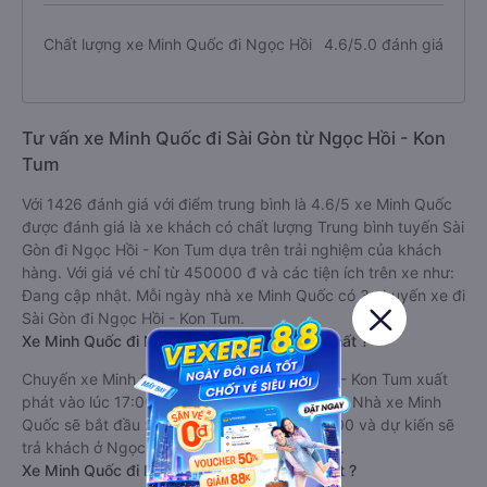
Chất lượng xe Minh Quốc đi Ngọc Hồi
4.6/5.0 đánh giá
Tư vấn xe Minh Quốc đi Sài Gòn từ Ngọc Hồi - Kon
Tum
Với 1426 đánh giá với điểm trung bình là 4.6/5 xe Minh Quốc
được đánh giá là xe khách có chất lượng Trung bình tuyến Sài
Gòn đi Ngọc Hồi - Kon Tum dựa trên trải nghiệm của khách
hàng. Với giá vé chỉ từ 450000 đ và các tiện ích trên xe như:
Đang cập nhật. Mỗi ngày nhà xe Minh Quốc có 3 chuyến xe đi
Sài Gòn đi Ngọc Hồi - Kon Tum.
Xe Minh Quốc đi Ngọc Hồi - Kon Tum sớm nhất ?
Chuyến xe Minh Quốc sớm nhất đi Ngọc Hồi - Kon Tum xuất
phát vào lúc 17:00 là của hãng xe Minh Quốc. Nhà xe Minh
Quốc sẽ bắt đầu xuất phát ở Sài Gòn lúc 17:00 và dự kiến sẽ
trả khách ở Ngọc Hồi - Kon Tum sau 13.5 giờ.
Xe Minh Quốc đi Ngọc Hồi - Kon Tum trễ nhất ?