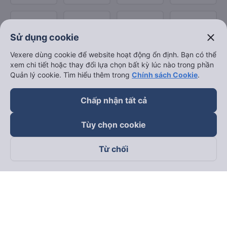
close
Sử dụng cookie
Vexere dùng cookie để website hoạt động ổn định. Bạn có thể
xem chi tiết hoặc thay đổi lựa chọn bất kỳ lúc nào trong phần
Quản lý cookie. Tìm hiểu thêm trong
Chính sách Cookie
.
Chấp nhận tất cả
Tùy chọn cookie
Từ chối
Theo dõi chúng tôi trên
Facebook
Tiktok
Youtube
Công ty TNHH Thương Mại Dịch Vụ Vexere