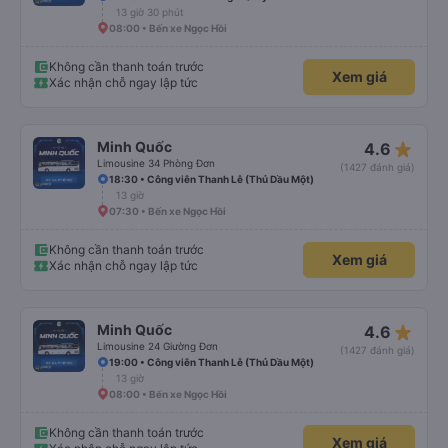
13 giờ 30 phút
08:00 • Bến xe Ngọc Hồi
Không cần thanh toán trước
Xem giá
Xác nhận chỗ ngay lập tức
star_rate
Minh Quốc
4.6
Limousine 34 Phòng Đơn
(1427 đánh giá)
18:30 • Công viên Thanh Lễ (Thủ Dầu Một)
13 giờ
07:30 • Bến xe Ngọc Hồi
Không cần thanh toán trước
Xem giá
Xác nhận chỗ ngay lập tức
star_rate
Minh Quốc
4.6
Limousine 24 Giường Đơn
(1427 đánh giá)
19:00 • Công viên Thanh Lễ (Thủ Dầu Một)
13 giờ
08:00 • Bến xe Ngọc Hồi
Không cần thanh toán trước
Xem giá