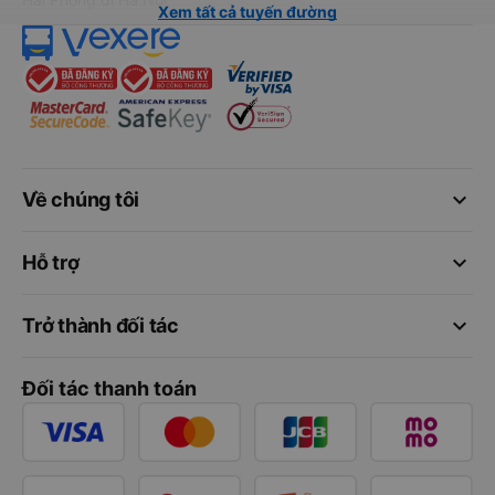
Xem tất cả tuyến đường
keyboard_arrow_down
Về chúng tôi
keyboard_arrow_down
Hỗ trợ
keyboard_arrow_down
Trở thành đối tác
Đối tác thanh toán