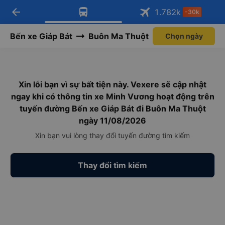
arrow_back
Tải app Vexere ngay!
Tải app Vexere
1.782
k
-30k
Mở app
Mở app
Nhận ưu đãi thành viên độc
-30k/ghế khi đặt vé máy bay qua
quyền
app
Bến xe Giáp Bát
Buôn Ma Thuột
Chọn ngày
Xin lỗi bạn vì sự bất tiện này. Vexere sẽ cập nhật
ngay khi có thông tin xe Minh Vương hoạt động trên
tuyến đường Bến xe Giáp Bát đi Buôn Ma Thuột
ngày 11/08/2026
Xin bạn vui lòng thay đổi tuyến đường tìm kiếm
Thay đổi tìm kiếm