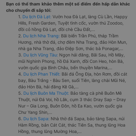
Bạn có thể tham khảo thêm một số điểm đến hấp dẫn khác
cho chuyến đi sắp tới:
1.
Du lịch Đà Lạt:
Vườn hoa Đà Lạt, làng Cù Lần, Happy
Hills, Fresh Garden, Tuyệt tình cốc, vườn thú Zoodoo,
đồi cỏ hồng Đà Lạt, đồi chè Cầu Đất,...
2.
Du lịch Nha Trang:
Bãi biển Trần Phú, tháp Trầm
Hương, nhà thờ đá, chợ đêm Nha Trang, đảo Hòn Mun,
nhà ga Nha Trang, đảo Điệp Sơn, thác bà Ponagar,...
3.
Du lịch Vũng Tàu:
Ngọn hải đăng, Bãi Sau, Hồ Mây,
mũi Nghinh Phong, hồ Đá Xanh, đồi Con Heo, hòn Bà,
vườn quốc gia Bình Châu, bến thuyền Marina,...
4.
Du lịch Phan Thiết:
Bãi đá Ông Địa, hòn Rơm, đồi cát
bay, Bàu Trắng - Bàu Sen, suối Tiên, làng chài Mũi Né,
đảo Hòn Bà, hải đăng Kê Gà,...
5.
Du lịch Buôn Ma Thuột:
Bảo tàng cà phê Buôn Mê
Thuột, núi Đá Voi, hồ Lắk, cụm 3 thác Dray Sap – Dray
Nur – Gia Long, Buôn Đôn, hồ Ea Kao, vườn quốc gia
Chư Yang Shin,...
6.
Du lịch Sapa:
Nhà thờ đá Sapa, bảo tàng Sapa, núi
Hàm Rồng, bản Cát Cát, thác Tiên Sa, thung lũng Hoa
Hồng, thung lũng Mường Hoa,...