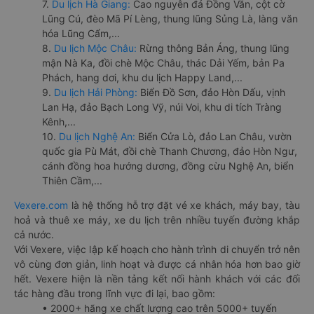
7.
Du lịch Hà Giang:
Cao nguyên đá Đồng Văn, cột cờ
Lũng Cú, đèo Mã Pí Lèng, thung lũng Sủng Là, làng văn
hóa Lũng Cẩm,...
8.
Du lịch Mộc Châu:
Rừng thông Bản Áng, thung lũng
mận Nà Ka, đồi chè Mộc Châu, thác Dải Yếm, bản Pa
Phách, hang dơi, khu du lịch Happy Land,...
9.
Du lịch Hải Phòng:
Biển Đồ Sơn, đảo Hòn Dấu, vịnh
Lan Hạ, đảo Bạch Long Vỹ, núi Voi, khu di tích Tràng
Kênh,...
10.
Du lịch Nghệ An:
Biển Cửa Lò, đảo Lan Châu, vườn
quốc gia Pù Mát, đồi chè Thanh Chương, đảo Hòn Ngư,
cánh đồng hoa hướng dương, đồng cừu Nghệ An, biển
Thiên Cầm,...
Vexere.com
là hệ thống hỗ trợ đặt vé xe khách, máy bay, tàu
hoả và thuê xe máy, xe du lịch trên nhiều tuyến đường khắp
cả nước.
Với Vexere, việc lập kế hoạch cho hành trình di chuyển trở nên
vô cùng đơn giản, linh hoạt và được cá nhân hóa hơn bao giờ
hết. Vexere hiện là nền tảng kết nối hành khách với các đối
tác hàng đầu trong lĩnh vực đi lại, bao gồm:
• 2000+ hãng xe chất lượng cao trên 5000+ tuyến