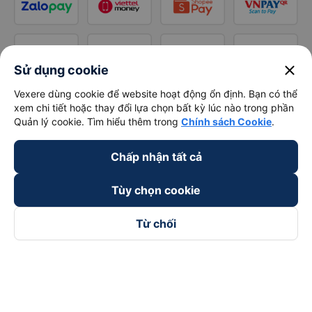
close
Sử dụng cookie
Vexere dùng cookie để website hoạt động ổn định. Bạn có thể
xem chi tiết hoặc thay đổi lựa chọn bất kỳ lúc nào trong phần
Quản lý cookie. Tìm hiểu thêm trong
Chính sách Cookie
.
Chấp nhận tất cả
Tùy chọn cookie
Từ chối
Theo dõi chúng tôi trên
Facebook
Tiktok
Youtube
Công ty TNHH Thương Mại Dịch Vụ Vexere