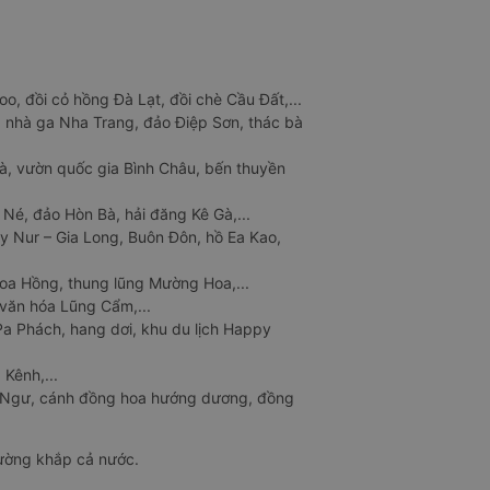
o, đồi cỏ hồng Đà Lạt, đồi chè Cầu Đất,...
 nhà ga Nha Trang, đảo Điệp Sơn, thác bà
à, vườn quốc gia Bình Châu, bến thuyền
 Né, đảo Hòn Bà, hải đăng Kê Gà,...
y Nur – Gia Long, Buôn Đôn, hồ Ea Kao,
Hoa Hồng, thung lũng Mường Hoa,...
văn hóa Lũng Cẩm,...
a Phách, hang dơi, khu du lịch Happy
 Kênh,...
n Ngư, cánh đồng hoa hướng dương, đồng
đường khắp cả nước.