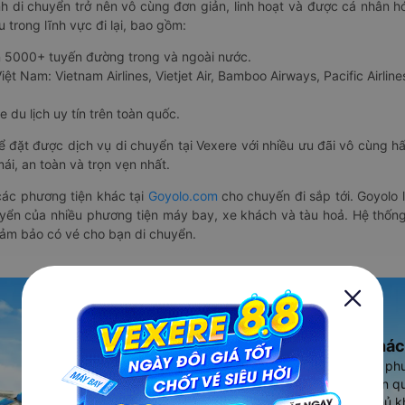
nh di chuyển trở nên vô cùng đơn giản, linh hoạt và được cá nhân h
 trong lĩnh vực đi lại, bao gồm:
n 5000+ tuyến đường trong và ngoài nước.
ệt Nam: Vietnam Airlines, Vietjet Air, Bamboo Airways, Pacific Airlines
 du lịch uy tín trên toàn quốc.
thể đặt được dịch vụ di chuyển tại Vexere với nhiều ưu đãi vô cùng 
i, an toàn và trọn vẹn nhất.
ác phương tiện khác tại
Goyolo.com
cho chuyến đi sắp tới. Goyolo
huyển của nhiều phương tiện máy bay, xe khách và tàu hoả. Hệ thống
đảm bảo có vé cho bạn di chuyển.
Ứng dụng đặt vé Xe khác
Vexere - ứng dụng đặt vé đa ph
cao, 5000+ tuyến đường toàn qu
vụ thuê xe máy, xe du lịch phủ k