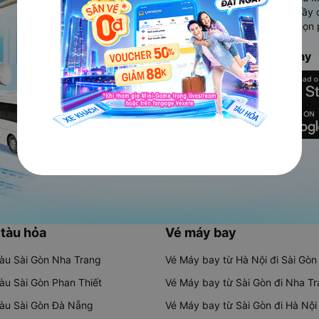
Ứng dụng hiển thị thông tin đầy 
người dùng so sánh và lựa chọn 
chóng và phù hợp nhất.
Tải ứng dụng Vexere ngay
 tàu hỏa
Vé máy bay
tàu Sài Gòn Nha Trang
Vé Máy bay từ Hà Nội đi Sài Gòn
tàu Sài Gòn Phan Thiết
Vé Máy bay từ Sài Gòn đi Nha T
tàu Sài Gòn Đà Nẵng
Vé Máy bay từ Sài Gòn đi Hà Nội