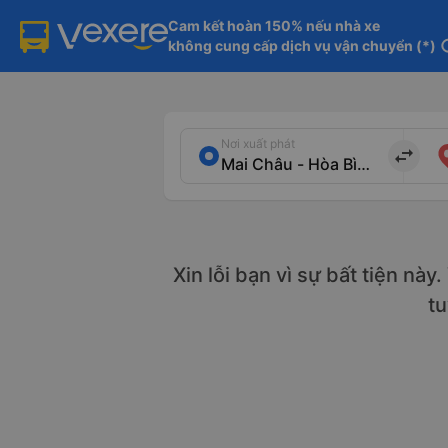
Cam kết hoàn 150% nếu nhà xe

không cung cấp dịch vụ vận chuyển (*)
in
Nơi xuất phát
import_export
Xin lỗi bạn vì sự bất tiện này
t