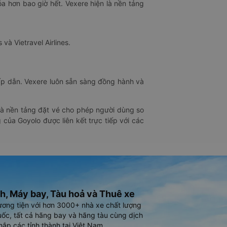
óa hơn bao giờ hết. Vexere hiện là nền tảng
 và Vietravel Airlines.
hấp dẫn. Vexere luôn sẵn sàng đồng hành và
 là nền tảng đặt vé cho phép người dùng so
 của Goyolo được liên kết trực tiếp với các
h, Máy bay, Tàu hoả và Thuê xe
ương tiện với hơn 3000+ nhà xe chất lượng
ốc, tất cả hãng bay và hãng tàu cùng dịch
hắp các tỉnh thành tại Việt Nam.