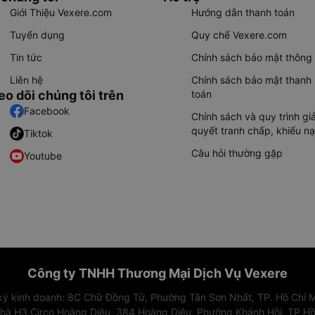
Giới Thiệu Vexere.com
Hướng dẫn thanh toán
Tuyển dụng
Quy chế Vexere.com
Tin tức
Chính sách bảo mật thông 
Liên hệ
Chính sách bảo mật thanh
eo dõi chúng tôi trên
toán
Facebook
Chính sách và quy trình giả
quyết tranh chấp, khiếu nạ
Tiktok
Câu hỏi thường gặp
Youtube
Công ty TNHH Thương Mại Dịch Vụ Vexere
 ký kinh doanh: 8C Chữ Đồng Tử, Phường Tân Sơn Nhất, TP. Hồ Chí M
nhà H3 Circo Hoàng Diệu, 384 Hoàng Diệu, Phường Khánh Hội, TP Hồ