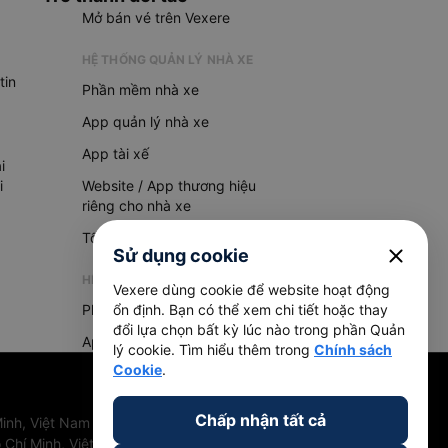
Mở bán vé trên Vexere
HỆ THỐNG QUẢN LÝ NHÀ XE
tin
Phần mềm nhà xe
App quản lý nhà xe
App tài xế
i
i
Website / App thương hiệu
riêng cho nhà xe
Tổng đài AI
close
Sử dụng cookie
HỆ THỐNG QUẢN LÝ HÀNG HOÁ
Vexere dùng cookie để website hoạt động
Phần mềm quản lý hàng hoá
ổn định. Bạn có thể xem chi tiết hoặc thay
đổi lựa chọn bất kỳ lúc nào trong phần Quản
App quản lý hàng hoá
lý cookie. Tìm hiểu thêm trong
Chính sách
Cookie
.
Chấp nhận tất cả
inh, Việt Nam
 Chí Minh, Việt Nam