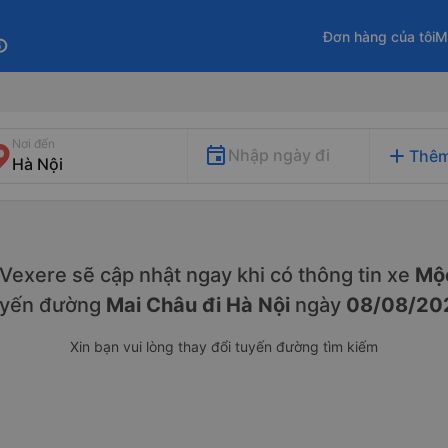
Đơn hàng của tôi
M
fo
Nơi đến
add
Nhập ngày đi
Thêm
. Vexere sẽ cập nhật ngay khi có thông tin xe
Mộc
uyến đường
Mai Châu đi Hà Nội
ngày
08/08/20
Xin bạn vui lòng thay đổi tuyến đường tìm kiếm