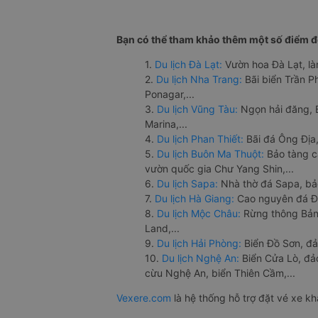
Bạn có thể tham khảo thêm một số điểm đế
1.
Du lịch Đà Lạt:
Vườn hoa Đà Lạt, là
2.
Du lịch Nha Trang:
Bãi biển Trần 
Ponagar,...
3.
Du lịch Vũng Tàu:
Ngọn hải đăng, 
Marina,...
4.
Du lịch Phan Thiết:
Bãi đá Ông Địa,
5.
Du lịch Buôn Ma Thuột:
Bảo tàng c
vườn quốc gia Chư Yang Shin,...
6.
Du lịch Sapa:
Nhà thờ đá Sapa, bả
7.
Du lịch Hà Giang:
Cao nguyên đá Đồ
8.
Du lịch Mộc Châu:
Rừng thông Bản 
Land,...
9.
Du lịch Hải Phòng:
Biển Đồ Sơn, đả
10.
Du lịch Nghệ An:
Biển Cửa Lò, đ
cừu Nghệ An, biển Thiên Cầm,...
Vexere.com
là hệ thống hỗ trợ đặt vé xe k