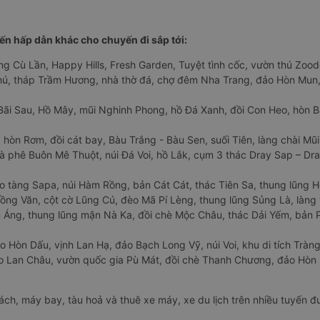
n hấp dẫn khác cho chuyến đi sắp tới:
ng Cù Lần, Happy Hills, Fresh Garden, Tuyệt tình cốc, vườn thú Zoodo
Phú, tháp Trầm Hương, nhà thờ đá, chợ đêm Nha Trang, đảo Hòn Mun,
Bãi Sau, Hồ Mây, mũi Nghinh Phong, hồ Đá Xanh, đồi Con Heo, hòn B
 hòn Rơm, đồi cát bay, Bàu Trắng - Bàu Sen, suối Tiên, làng chài Mũi
à phê Buôn Mê Thuột, núi Đá Voi, hồ Lắk, cụm 3 thác Dray Sap – Dra
o tàng Sapa, núi Hàm Rồng, bản Cát Cát, thác Tiên Sa, thung lũng 
ng Văn, cột cờ Lũng Cú, đèo Mã Pí Lèng, thung lũng Sủng Là, làng 
Áng, thung lũng mận Nà Ka, đồi chè Mộc Châu, thác Dải Yếm, bản P
o Hòn Dấu, vịnh Lan Hạ, đảo Bạch Long Vỹ, núi Voi, khu di tích Tràng
ảo Lan Châu, vườn quốc gia Pù Mát, đồi chè Thanh Chương, đảo Hò
hách, máy bay, tàu hoả và thuê xe máy, xe du lịch trên nhiều tuyến 