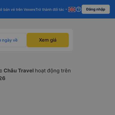
help_outline
Đăng nhập
ở bán vé trên Vexere
Trở thành đối tác
arrow_drop_down
Xem giá
 ngày về
 Châu Travel
hoạt động trên
26