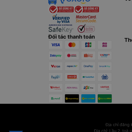
Đối tác thanh toán
Th
Địa chỉ đăng
Địa chỉ
:
Lầu 2, toà 