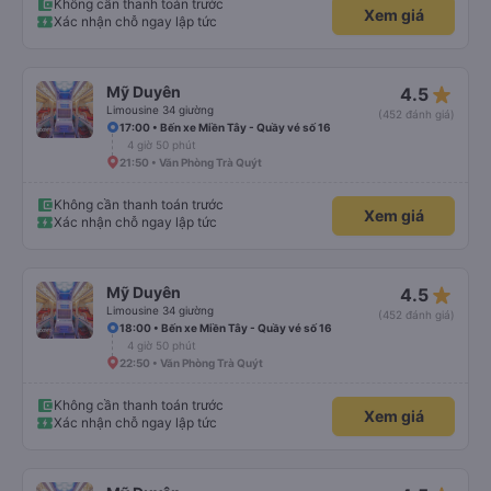
Không cần thanh toán trước
Xem giá
Xác nhận chỗ ngay lập tức
star_rate
Mỹ Duyên
4.5
Limousine 34 giường
(452 đánh giá)
17:00 • Bến xe Miền Tây - Quầy vé số 16
4 giờ 50 phút
21:50 • Văn Phòng Trà Quýt
Không cần thanh toán trước
Xem giá
Xác nhận chỗ ngay lập tức
star_rate
Mỹ Duyên
4.5
Limousine 34 giường
(452 đánh giá)
18:00 • Bến xe Miền Tây - Quầy vé số 16
4 giờ 50 phút
22:50 • Văn Phòng Trà Quýt
Không cần thanh toán trước
Xem giá
Xác nhận chỗ ngay lập tức