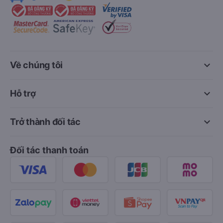
keyboard_arrow_down
Về chúng tôi
keyboard_arrow_down
Hỗ trợ
keyboard_arrow_down
Trở thành đối tác
Đối tác thanh toán