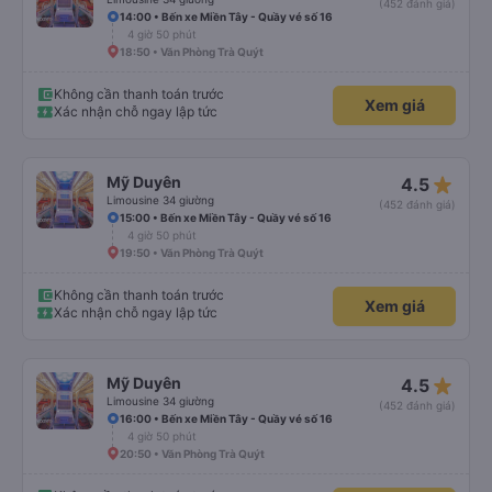
(452 đánh giá)
14:00 • Bến xe Miền Tây - Quầy vé số 16
4 giờ 50 phút
18:50 • Văn Phòng Trà Quýt
Không cần thanh toán trước
Xem giá
Xác nhận chỗ ngay lập tức
star_rate
Mỹ Duyên
4.5
Limousine 34 giường
(452 đánh giá)
15:00 • Bến xe Miền Tây - Quầy vé số 16
4 giờ 50 phút
19:50 • Văn Phòng Trà Quýt
Không cần thanh toán trước
Xem giá
Xác nhận chỗ ngay lập tức
star_rate
Mỹ Duyên
4.5
Limousine 34 giường
(452 đánh giá)
16:00 • Bến xe Miền Tây - Quầy vé số 16
4 giờ 50 phút
20:50 • Văn Phòng Trà Quýt