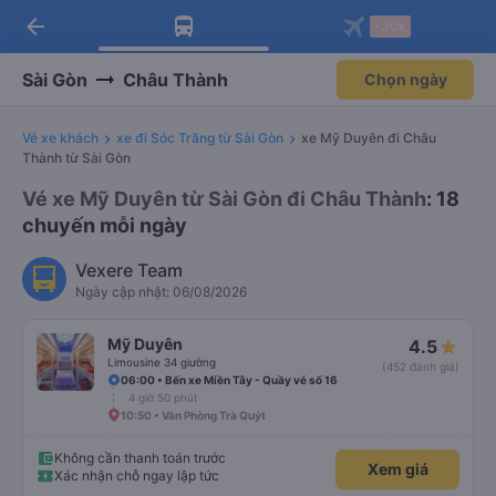
arrow_back
Tải app Vexere ngay!
Tải app Vexere
-30k
Mở app
Mở app
Nhận ưu đãi thành viên độc
-30k/ghế khi đặt vé máy bay qua
quyền
app
Sài Gòn
Châu Thành
Chọn ngày
Vé xe khách
xe đi Sóc Trăng từ Sài Gòn
xe Mỹ Duyên đi Châu
Thành từ Sài Gòn
Vé xe Mỹ Duyên từ Sài Gòn đi Châu Thành
: 18
chuyến mỗi ngày
Vexere Team
Ngày cập nhật: 06/08/2026
Mỹ Duyên
4.5
Limousine 34 giường
(452 đánh giá)
06:00 • Bến xe Miền Tây - Quầy vé số 16
4 giờ 50 phút
10:50 • Văn Phòng Trà Quýt
Không cần thanh toán trước
Xem giá
Xác nhận chỗ ngay lập tức