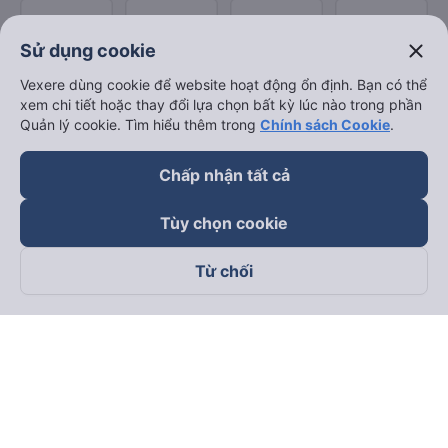
close
Sử dụng cookie
Vexere dùng cookie để website hoạt động ổn định. Bạn có thể
xem chi tiết hoặc thay đổi lựa chọn bất kỳ lúc nào trong phần
Quản lý cookie. Tìm hiểu thêm trong
Chính sách Cookie
.
Chấp nhận tất cả
Tùy chọn cookie
Từ chối
Theo dõi chúng tôi trên
Facebook
Tiktok
Youtube
Công ty TNHH Thương Mại Dịch Vụ Vexere
Địa chỉ đăng ký kinh doanh: 8C Chữ Đồng Tử, Phường Tân
Sơn Nhất, TP. Hồ Chí Minh, Việt Nam