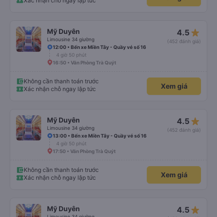
Xác nhận chỗ ngay lập tức
star_rate
Mỹ Duyên
4.5
Limousine 34 giường
(452 đánh giá)
12:00 • Bến xe Miền Tây - Quầy vé số 16
4 giờ 50 phút
16:50 • Văn Phòng Trà Quýt
Không cần thanh toán trước
Xem giá
Xác nhận chỗ ngay lập tức
star_rate
Mỹ Duyên
4.5
Limousine 34 giường
(452 đánh giá)
13:00 • Bến xe Miền Tây - Quầy vé số 16
4 giờ 50 phút
17:50 • Văn Phòng Trà Quýt
Không cần thanh toán trước
Xem giá
Xác nhận chỗ ngay lập tức
star_rate
Mỹ Duyên
4.5
Limousine 34 giường