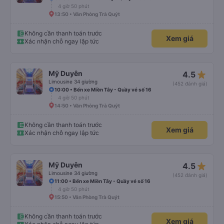
4 giờ 50 phút
13:50 • Văn Phòng Trà Quýt
Không cần thanh toán trước
Xem giá
Xác nhận chỗ ngay lập tức
star_rate
Mỹ Duyên
4.5
Limousine 34 giường
(452 đánh giá)
10:00 • Bến xe Miền Tây - Quầy vé số 16
4 giờ 50 phút
14:50 • Văn Phòng Trà Quýt
Không cần thanh toán trước
Xem giá
Xác nhận chỗ ngay lập tức
star_rate
Mỹ Duyên
4.5
Limousine 34 giường
(452 đánh giá)
11:00 • Bến xe Miền Tây - Quầy vé số 16
4 giờ 50 phút
15:50 • Văn Phòng Trà Quýt
Không cần thanh toán trước
Xem giá