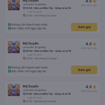
star_rate
Mỹ Duyên
4.5
Limousine 34 giường
(452 đánh giá)
19:00 • Bến xe Miền Tây - Quầy vé số 16
4 giờ 50 phút
23:50 • Văn Phòng Trà Quýt
Không cần thanh toán trước
Xem giá
Xác nhận chỗ ngay lập tức
star_rate
Mỹ Duyên
4.5
Limousine 34 giường
(452 đánh giá)
20:00 • Bến xe Miền Tây - Quầy vé số 16
4 giờ 50 phút
00:50 • Văn Phòng Trà Quýt
Không cần thanh toán trước
Xem giá
Xác nhận chỗ ngay lập tức
star_rate
Mỹ Duyên
4.5
Limousine 34 giường
(452 đánh giá)
21:00 • Bến xe Miền Tây - Quầy vé số 16
4 giờ 50 phút
01:50 • Văn Phòng Trà Quýt