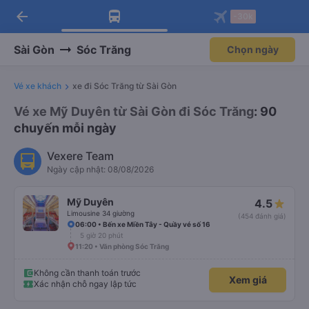
arrow_back
Tải app Vexere ngay!
Tải app Vexere
-30k
Mở app
Mở app
Nhận ưu đãi thành viên độc
-30k/ghế khi đặt vé máy bay qua
quyền
app
Sài Gòn
Sóc Trăng
Chọn ngày
Vé xe khách
xe đi Sóc Trăng từ Sài Gòn
Vé xe Mỹ Duyên từ Sài Gòn đi Sóc Trăng
: 90
chuyến mỗi ngày
Vexere Team
Ngày cập nhật: 08/08/2026
Mỹ Duyên
4.5
Limousine 34 giường
(454 đánh giá)
06:00 • Bến xe Miền Tây - Quầy vé số 16
5 giờ 20 phút
11:20 • Văn phòng Sóc Trăng
Không cần thanh toán trước
Xem giá
Xác nhận chỗ ngay lập tức