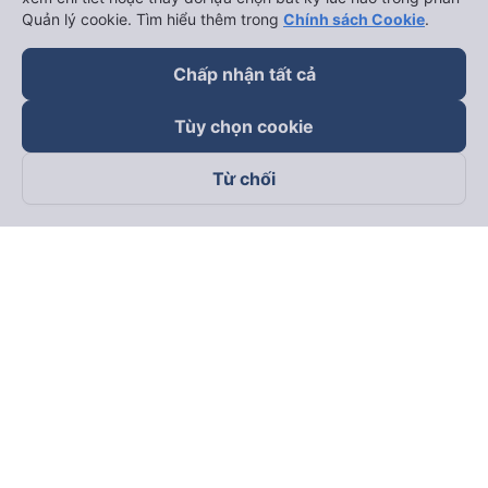
Quản lý cookie. Tìm hiểu thêm trong
Chính sách Cookie
.
Chấp nhận tất cả
Tùy chọn cookie
Từ chối
Theo dõi chúng tôi trên
Facebook
Tiktok
Youtube
Công ty TNHH Thương Mại Dịch Vụ Vexere
Địa chỉ đăng ký kinh doanh: 8C Chữ Đồng Tử, Phường Tân
Sơn Nhất, TP. Hồ Chí Minh, Việt Nam
Địa chỉ
:
Lầu 2, toà nhà H3 Circo Hoàng Diệu, 384 Hoàng Diệu,
Phường Khánh Hội, TP Hồ Chí Minh, Việt Nam
Tầng 3, toà nhà 101 Láng Hạ, 101 Láng Hạ, Phường Láng, TP.
Hà Nội, Việt Nam
Giấy chứng nhận ĐKKD số 0315133726 do Sở KH và ĐT TP.