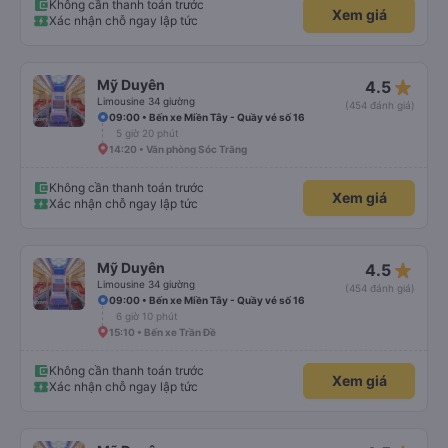
Không cần thanh toán trước
Xem giá
Xác nhận chỗ ngay lập tức
star_rate
Mỹ Duyên
4.5
Limousine 34 giường
(454 đánh giá)
09:00 • Bến xe Miền Tây - Quầy vé số 16
5 giờ 20 phút
14:20 • Văn phòng Sóc Trăng
Không cần thanh toán trước
Xem giá
Xác nhận chỗ ngay lập tức
star_rate
Mỹ Duyên
4.5
Limousine 34 giường
(454 đánh giá)
09:00 • Bến xe Miền Tây - Quầy vé số 16
6 giờ 10 phút
15:10 • Bến xe Trần Đề
Không cần thanh toán trước
Xem giá
Xác nhận chỗ ngay lập tức