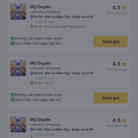
star_rate
Mỹ Duyên
4.5
Limousine 34 giường
(454 đánh giá)
10:00 • Bến xe Miền Tây - Quầy vé số 16
6 giờ 10 phút
16:10 • Bến xe Đại Ngãi (Mỹ Duyên)
Không cần thanh toán trước
Xem giá
Xác nhận chỗ ngay lập tức
star_rate
Mỹ Duyên
4.5
Limousine 34 giường
(454 đánh giá)
10:00 • Bến xe Miền Tây - Quầy vé số 16
5 giờ 20 phút
15:20 • Mỹ Tú
Không cần thanh toán trước
Xem giá
Xác nhận chỗ ngay lập tức
star_rate
Mỹ Duyên
4.5
Limousine 34 giường
(454 đánh giá)
11:00 • Bến xe Miền Tây - Quầy vé số 16
5 giờ 20 phút