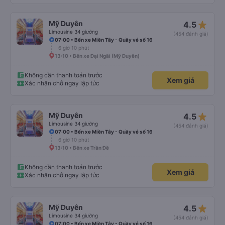
star_rate
Mỹ Duyên
4.5
Limousine 34 giường
(454 đánh giá)
07:00 • Bến xe Miền Tây - Quầy vé số 16
6 giờ 10 phút
13:10 • Bến xe Đại Ngãi (Mỹ Duyên)
Không cần thanh toán trước
Xem giá
Xác nhận chỗ ngay lập tức
star_rate
Mỹ Duyên
4.5
Limousine 34 giường
(454 đánh giá)
07:00 • Bến xe Miền Tây - Quầy vé số 16
6 giờ 10 phút
13:10 • Bến xe Trần Đề
Không cần thanh toán trước
Xem giá
Xác nhận chỗ ngay lập tức
star_rate
Mỹ Duyên
4.5
Limousine 34 giường
(454 đánh giá)
07:00 • Bến xe Miền Tây - Quầy vé số 16