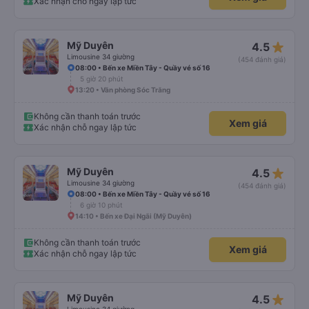
Xác nhận chỗ ngay lập tức
star_rate
Mỹ Duyên
4.5
Limousine 34 giường
(454 đánh giá)
08:00 • Bến xe Miền Tây - Quầy vé số 16
5 giờ 20 phút
13:20 • Văn phòng Sóc Trăng
Không cần thanh toán trước
Xem giá
Xác nhận chỗ ngay lập tức
star_rate
Mỹ Duyên
4.5
Limousine 34 giường
(454 đánh giá)
08:00 • Bến xe Miền Tây - Quầy vé số 16
6 giờ 10 phút
14:10 • Bến xe Đại Ngãi (Mỹ Duyên)
Không cần thanh toán trước
Xem giá
Xác nhận chỗ ngay lập tức
star_rate
Mỹ Duyên
4.5