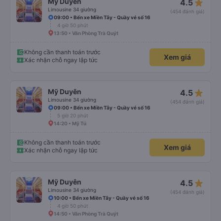
star_rate
Mỹ Duyên
4.5
Limousine 34 giường
(454 đánh giá)
09:00 • Bến xe Miền Tây - Quầy vé số 16
4 giờ 50 phút
13:50 • Văn Phòng Trà Quýt
Không cần thanh toán trước
Xem giá
Xác nhận chỗ ngay lập tức
star_rate
Mỹ Duyên
4.5
Limousine 34 giường
(454 đánh giá)
09:00 • Bến xe Miền Tây - Quầy vé số 16
5 giờ 20 phút
14:20 • Mỹ Tú
Không cần thanh toán trước
Xem giá
Xác nhận chỗ ngay lập tức
star_rate
Mỹ Duyên
4.5
Limousine 34 giường
(454 đánh giá)
10:00 • Bến xe Miền Tây - Quầy vé số 16
4 giờ 50 phút
14:50 • Văn Phòng Trà Quýt