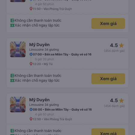
4 giờ 50 phút
11:50 • Văn Phòng Trà Quýt
Không cần thanh toán trước
Xem giá
Xác nhận chỗ ngay lập tức
star_rate
Mỹ Duyên
4.5
Limousine 34 giường
(454 đánh giá)
07:00 • Bến xe Miền Tây - Quầy vé số 16
5 giờ 20 phút
12:20 • Mỹ Tú
Không cần thanh toán trước
Xem giá
Xác nhận chỗ ngay lập tức
star_rate
Mỹ Duyên
4.5
Limousine 34 giường
(454 đánh giá)
08:00 • Bến xe Miền Tây - Quầy vé số 16
4 giờ 50 phút
12:50 • Văn Phòng Trà Quýt
Không cần thanh toán trước
Xem giá