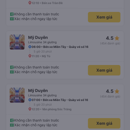
12:10 • Bến xe Trần Đề
Không cần thanh toán trước
Xem giá
Xác nhận chỗ ngay lập tức
star_rate
Mỹ Duyên
4.5
Limousine 34 giường
(454 đánh giá)
06:00 • Bến xe Miền Tây - Quầy vé số 16
5 giờ 20 phút
11:20 • Mỹ Tú
Không cần thanh toán trước
Xem giá
Xác nhận chỗ ngay lập tức
star_rate
Mỹ Duyên
4.5
Limousine 34 giường
(454 đánh giá)
07:00 • Bến xe Miền Tây - Quầy vé số 16
5 giờ 20 phút
12:20 • Văn phòng Sóc Trăng
Không cần thanh toán trước
Xem giá
Xác nhận chỗ ngay lập tức