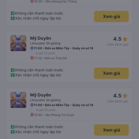
16:20 • Văn phòng Sóc Trăng
Không cần thanh toán trước
Xem giá
Xác nhận chỗ ngay lập tức
star_rate
Mỹ Duyên
4.5
Limousine 34 giường
(454 đánh giá)
11:00 • Bến xe Miền Tây - Quầy vé số 16
6 giờ 10 phút
17:10 • Bến xe Trần Đề
Không cần thanh toán trước
Xem giá
Xác nhận chỗ ngay lập tức
star_rate
Mỹ Duyên
4.5
Limousine 34 giường
(454 đánh giá)
11:00 • Bến xe Miền Tây - Quầy vé số 16
4 giờ 50 phút
15:50 • Văn Phòng Trà Quýt
Không cần thanh toán trước
Xem giá
Xác nhận chỗ ngay lập tức