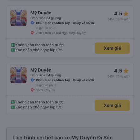
star_rate
Mỹ Duyên
4.5
Limousine 34 giường
(454 đánh giá)
11:00 • Bến xe Miền Tây - Quầy vé số 16
6 giờ 10 phút
17:10 • Bến xe Đại Ngãi (Mỹ Duyên)
Không cần thanh toán trước
Xem giá
Xác nhận chỗ ngay lập tức
star_rate
Mỹ Duyên
4.5
Limousine 34 giường
(454 đánh giá)
11:00 • Bến xe Miền Tây - Quầy vé số 16
5 giờ 20 phút
16:20 • Mỹ Tú
Không cần thanh toán trước
Xem giá
Xác nhận chỗ ngay lập tức
Lịch trình chi tiết các xe Mỹ Duyên Đi Sóc