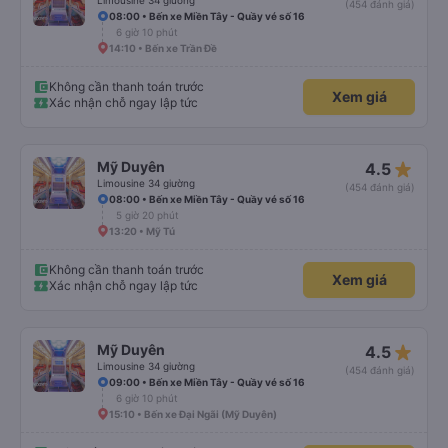
Limousine 34 giường
(454 đánh giá)
08:00 • Bến xe Miền Tây - Quầy vé số 16
6 giờ 10 phút
14:10 • Bến xe Trần Đề
Không cần thanh toán trước
Xem giá
Xác nhận chỗ ngay lập tức
star_rate
Mỹ Duyên
4.5
Limousine 34 giường
(454 đánh giá)
08:00 • Bến xe Miền Tây - Quầy vé số 16
5 giờ 20 phút
13:20 • Mỹ Tú
Không cần thanh toán trước
Xem giá
Xác nhận chỗ ngay lập tức
star_rate
Mỹ Duyên
4.5
Limousine 34 giường
(454 đánh giá)
09:00 • Bến xe Miền Tây - Quầy vé số 16
6 giờ 10 phút
15:10 • Bến xe Đại Ngãi (Mỹ Duyên)