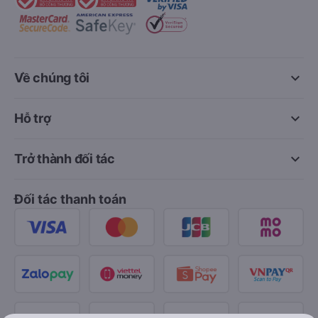
keyboard_arrow_down
Về chúng tôi
keyboard_arrow_down
Hỗ trợ
keyboard_arrow_down
Trở thành đối tác
Đối tác thanh toán