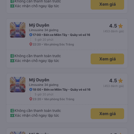
Không cần thanh toán trước
Xem giá
Xác nhận chỗ ngay lập tức
star_rate
Mỹ Duyên
4.5
Limousine 34 giường
(453 đánh giá)
17:00 • Bến xe Miền Tây - Quầy vé số 16
5 giờ 20 phút
22:20 • Văn phòng Sóc Trăng
Không cần thanh toán trước
Xem giá
Xác nhận chỗ ngay lập tức
star_rate
Mỹ Duyên
4.5
Limousine 34 giường
(453 đánh giá)
18:00 • Bến xe Miền Tây - Quầy vé số 16
5 giờ 20 phút
23:20 • Văn phòng Sóc Trăng
Không cần thanh toán trước
Xem giá
Xác nhận chỗ ngay lập tức