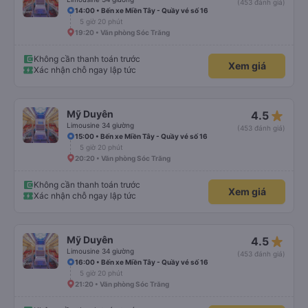
(453 đánh giá)
14:00 • Bến xe Miền Tây - Quầy vé số 16
5 giờ 20 phút
19:20 • Văn phòng Sóc Trăng
Không cần thanh toán trước
Xem giá
Xác nhận chỗ ngay lập tức
star_rate
Mỹ Duyên
4.5
Limousine 34 giường
(453 đánh giá)
15:00 • Bến xe Miền Tây - Quầy vé số 16
5 giờ 20 phút
20:20 • Văn phòng Sóc Trăng
Không cần thanh toán trước
Xem giá
Xác nhận chỗ ngay lập tức
star_rate
Mỹ Duyên
4.5
Limousine 34 giường
(453 đánh giá)
16:00 • Bến xe Miền Tây - Quầy vé số 16
5 giờ 20 phút
21:20 • Văn phòng Sóc Trăng