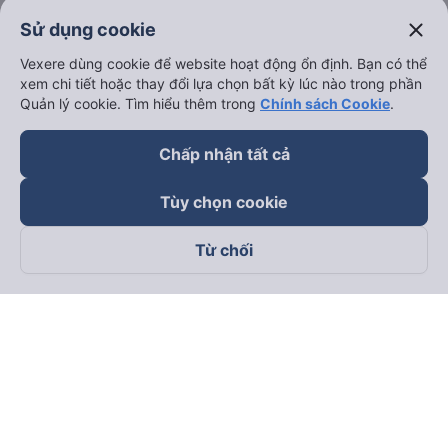
close
Sử dụng cookie
Vexere dùng cookie để website hoạt động ổn định. Bạn có thể
xem chi tiết hoặc thay đổi lựa chọn bất kỳ lúc nào trong phần
Quản lý cookie. Tìm hiểu thêm trong
Chính sách Cookie
.
Chấp nhận tất cả
Tùy chọn cookie
Từ chối
Theo dõi chúng tôi trên
Facebook
Tiktok
Youtube
Công ty TNHH Thương Mại Dịch Vụ Vexere
Địa chỉ đăng ký kinh doanh: 8C Chữ Đồng Tử, Phường Tân
Sơn Nhất, TP. Hồ Chí Minh, Việt Nam
Địa chỉ
:
Lầu 2, toà nhà H3 Circo Hoàng Diệu, 384 Hoàng Diệu,