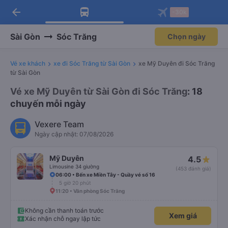
arrow_back
Tải app Vexere ngay!
Tải app Vexere
-30k
Mở app
Mở app
Nhận ưu đãi thành viên độc
-30k/ghế khi đặt vé máy bay qua
quyền
app
Sài Gòn
Sóc Trăng
Chọn ngày
Vé xe khách
xe đi Sóc Trăng từ Sài Gòn
xe Mỹ Duyên đi Sóc Trăng
từ Sài Gòn
Vé xe Mỹ Duyên từ Sài Gòn đi Sóc Trăng
: 18
chuyến mỗi ngày
Vexere Team
Ngày cập nhật: 07/08/2026
Mỹ Duyên
4.5
Limousine 34 giường
(453 đánh giá)
06:00 • Bến xe Miền Tây - Quầy vé số 16
5 giờ 20 phút
11:20 • Văn phòng Sóc Trăng
Không cần thanh toán trước
Xem giá
Xác nhận chỗ ngay lập tức