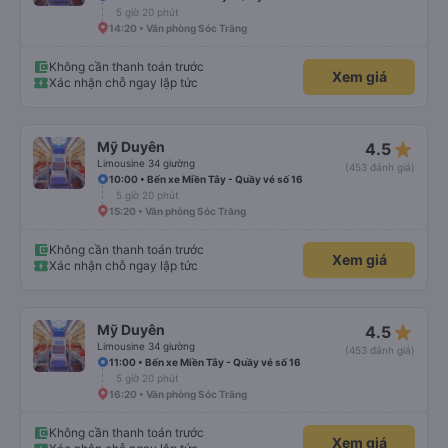
5 giờ 20 phút
14:20 • Văn phòng Sóc Trăng
Không cần thanh toán trước
Xem giá
Xác nhận chỗ ngay lập tức
star_rate
Mỹ Duyên
4.5
Limousine 34 giường
(453 đánh giá)
10:00 • Bến xe Miền Tây - Quầy vé số 16
5 giờ 20 phút
15:20 • Văn phòng Sóc Trăng
Không cần thanh toán trước
Xem giá
Xác nhận chỗ ngay lập tức
star_rate
Mỹ Duyên
4.5
Limousine 34 giường
(453 đánh giá)
11:00 • Bến xe Miền Tây - Quầy vé số 16
5 giờ 20 phút
16:20 • Văn phòng Sóc Trăng
Không cần thanh toán trước
Xem giá