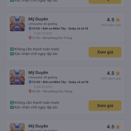
Xác nhận chỗ ngay lập tức
star_rate
Mỹ Duyên
4.5
Limousine 34 giường
(453 đánh giá)
12:00 • Bến xe Miền Tây - Quầy vé số 16
5 giờ 20 phút
17:20 • Văn phòng Sóc Trăng
Không cần thanh toán trước
Xem giá
Xác nhận chỗ ngay lập tức
star_rate
Mỹ Duyên
4.5
Limousine 34 giường
(453 đánh giá)
13:00 • Bến xe Miền Tây - Quầy vé số 16
5 giờ 20 phút
18:20 • Văn phòng Sóc Trăng
Không cần thanh toán trước
Xem giá
Xác nhận chỗ ngay lập tức
star_rate
Mỹ Duyên
4.5
Limousine 34 giường