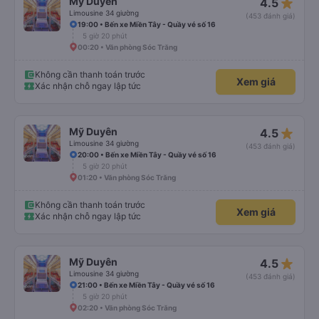
star_rate
Mỹ Duyên
4.5
Limousine 34 giường
(453 đánh giá)
19:00 • Bến xe Miền Tây - Quầy vé số 16
5 giờ 20 phút
00:20 • Văn phòng Sóc Trăng
Không cần thanh toán trước
Xem giá
Xác nhận chỗ ngay lập tức
star_rate
Mỹ Duyên
4.5
Limousine 34 giường
(453 đánh giá)
20:00 • Bến xe Miền Tây - Quầy vé số 16
5 giờ 20 phút
01:20 • Văn phòng Sóc Trăng
Không cần thanh toán trước
Xem giá
Xác nhận chỗ ngay lập tức
star_rate
Mỹ Duyên
4.5
Limousine 34 giường
(453 đánh giá)
21:00 • Bến xe Miền Tây - Quầy vé số 16
5 giờ 20 phút
02:20 • Văn phòng Sóc Trăng