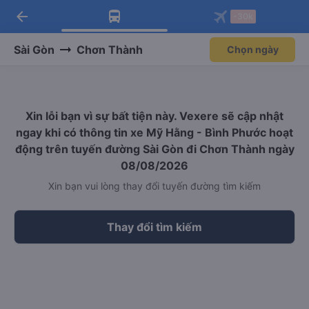
arrow_back
Tải app Vexere ngay!
Tải app Vexere
-30k
Mở app
Mở app
Nhận ưu đãi thành viên độc
-30k/ghế khi đặt vé máy bay qua
quyền
app
Sài Gòn
Chơn Thành
Chọn ngày
Xin lỗi bạn vì sự bất tiện này. Vexere sẽ cập nhật
ngay khi có thông tin xe Mỹ Hằng - Bình Phước hoạt
động trên tuyến đường Sài Gòn đi Chơn Thành ngày
08/08/2026
Xin bạn vui lòng thay đổi tuyến đường tìm kiếm
Thay đổi tìm kiếm