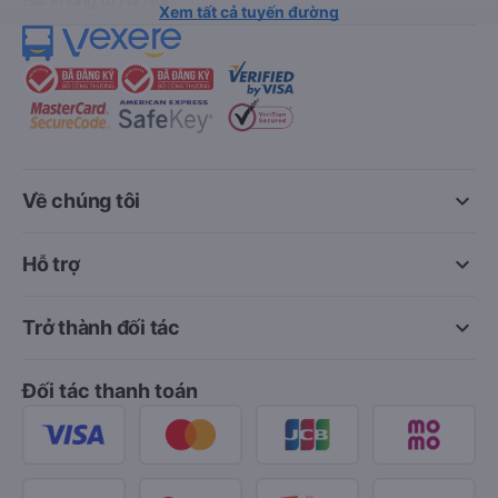
Xem tất cả tuyến đường
keyboard_arrow_down
Về chúng tôi
keyboard_arrow_down
Hỗ trợ
keyboard_arrow_down
Trở thành đối tác
Đối tác thanh toán