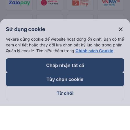
close
Sử dụng cookie
Vexere dùng cookie để website hoạt động ổn định. Bạn có thể
xem chi tiết hoặc thay đổi lựa chọn bất kỳ lúc nào trong phần
Quản lý cookie. Tìm hiểu thêm trong
Chính sách Cookie
.
Chấp nhận tất cả
Tùy chọn cookie
Từ chối
Theo dõi chúng tôi trên
Facebook
Tiktok
Youtube
Công ty TNHH Thương Mại Dịch Vụ Vexere