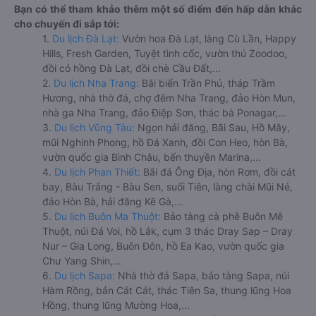
Bạn có thể tham khảo thêm một số điểm đến hấp dẫn khác
cho chuyến đi sắp tới:
1.
Du lịch Đà Lạt:
Vườn hoa Đà Lạt, làng Cù Lần, Happy
Hills, Fresh Garden, Tuyệt tình cốc, vườn thú Zoodoo,
đồi cỏ hồng Đà Lạt, đồi chè Cầu Đất,...
2.
Du lịch Nha Trang:
Bãi biển Trần Phú, tháp Trầm
Hương, nhà thờ đá, chợ đêm Nha Trang, đảo Hòn Mun,
nhà ga Nha Trang, đảo Điệp Sơn, thác bà Ponagar,...
3.
Du lịch Vũng Tàu:
Ngọn hải đăng, Bãi Sau, Hồ Mây,
mũi Nghinh Phong, hồ Đá Xanh, đồi Con Heo, hòn Bà,
vườn quốc gia Bình Châu, bến thuyền Marina,...
4.
Du lịch Phan Thiết:
Bãi đá Ông Địa, hòn Rơm, đồi cát
bay, Bàu Trắng - Bàu Sen, suối Tiên, làng chài Mũi Né,
đảo Hòn Bà, hải đăng Kê Gà,...
5.
Du lịch Buôn Ma Thuột:
Bảo tàng cà phê Buôn Mê
Thuột, núi Đá Voi, hồ Lắk, cụm 3 thác Dray Sap – Dray
Nur – Gia Long, Buôn Đôn, hồ Ea Kao, vườn quốc gia
Chư Yang Shin,...
6.
Du lịch Sapa:
Nhà thờ đá Sapa, bảo tàng Sapa, núi
Hàm Rồng, bản Cát Cát, thác Tiên Sa, thung lũng Hoa
Hồng, thung lũng Mường Hoa,...