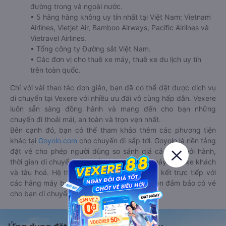
đường trong và ngoài nước.
• 5 hãng hàng không uy tín nhất tại Việt Nam: Vietnam
Airlines, Vietjet Air, Bamboo Airways, Pacific Airlines và
Vietravel Airlines.
• Tổng công ty Đường sắt Việt Nam.
• Các đơn vị cho thuê xe máy, thuê xe du lịch uy tín
trên toàn quốc.
Chỉ với vài thao tác đơn giản, bạn đã có thể đặt được dịch vụ
di chuyển tại Vexere với nhiều ưu đãi vô cùng hấp dẫn. Vexere
luôn sẵn sàng đồng hành và mang đến cho bạn những
chuyến đi thoải mái, an toàn và trọn vẹn nhất.
Bên cạnh đó, bạn có thể tham khảo thêm các phương tiện
khác tại
Goyolo.com
cho chuyến đi sắp tới. Goyolo là nền tảng
đặt vé cho phép người dùng so sánh giá cả, giờ khởi hành,
thời gian di chuyển của nhiều phương tiện máy bay, xe khách
và tàu hoả. Hệ thống của Goyolo được liên kết trực tiếp với
các hãng máy bay, xe khách và tàu hoả, luôn đảm bảo có vé
cho bạn di chuyển.