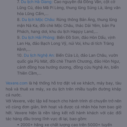
7.
Du lịch Hà Giang:
Cao nguyên đá Đồng Văn, cột cờ
Lũng Cú, đèo Mã Pí Lèng, thung lũng Sủng Là, làng văn
hóa Lũng Cẩm,...
8.
Du lịch Mộc Châu:
Rừng thông Bản Áng, thung lũng
mận Nà Ka, đồi chè Mộc Châu, thác Dải Yếm, bản Pa
Phách, hang dơi, khu du lịch Happy Land,...
9.
Du lịch Hải Phòng:
Biển Đồ Sơn, đảo Hòn Dấu, vịnh
Lan Hạ, đảo Bạch Long Vỹ, núi Voi, khu di tích Tràng
Kênh,...
10.
Du lịch Nghệ An:
Biển Cửa Lò, đảo Lan Châu, vườn
quốc gia Pù Mát, đồi chè Thanh Chương, đảo Hòn Ngư,
cánh đồng hoa hướng dương, đồng cừu Nghệ An, biển
Thiên Cầm,...
Vexere.com
là hệ thống hỗ trợ đặt vé xe khách, máy bay, tàu
hoả và thuê xe máy, xe du lịch trên nhiều tuyến đường khắp
cả nước.
Với Vexere, việc lập kế hoạch cho hành trình di chuyển trở nên
vô cùng đơn giản, linh hoạt và được cá nhân hóa hơn bao giờ
hết. Vexere hiện là nền tảng kết nối hành khách với các đối
tác hàng đầu trong lĩnh vực đi lại, bao gồm:
• 2000+ hãng xe chất lượng cao trên 5000+ tuyến