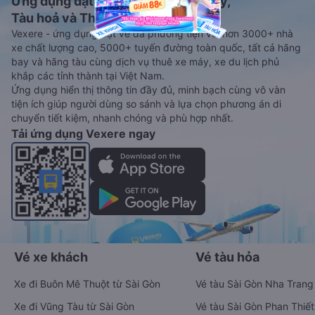
Ứng dụng đặt vé Xe khách, Máy bay,
Tàu hoả và Thuê xe
Vexere - ứng dụng đặt vé đa phương tiện với hơn 3000+ nhà
xe chất lượng cao, 5000+ tuyến đường toàn quốc, tất cả hãng
bay và hãng tàu cùng dịch vụ thuê xe máy, xe du lịch phủ
khắp các tỉnh thành tại Việt Nam.
Ứng dụng hiển thị thông tin đầy đủ, minh bạch cùng vô vàn
tiện ích giúp người dùng so sánh và lựa chọn phương án di
chuyển tiết kiệm, nhanh chóng và phù hợp nhất.
Tải ứng dụng Vexere ngay
Vé xe khách
Vé tàu hỏa
Xe đi Buôn Mê Thuột từ Sài Gòn
Vé tàu Sài Gòn Nha Trang
Xe đi Vũng Tàu từ Sài Gòn
Vé tàu Sài Gòn Phan Thiết